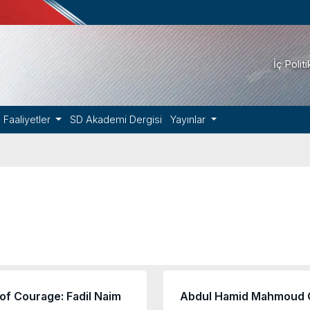
İç Polit
Faaliyetler
SD Akademi Dergisi
Yayınlar
of Courage: Fadil Naim
Abdul Hamid Mahmoud 