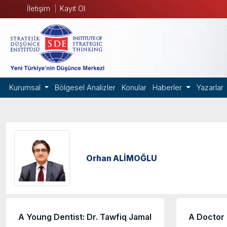
İletişim
Kayıt Ol
Kurumsal
Bölgesel Analizler
Konular
Haberler
Yazarlar
Orhan ALİMOĞLU
A Young Dentist: Dr. Tawfiq Jamal
A Doctor 