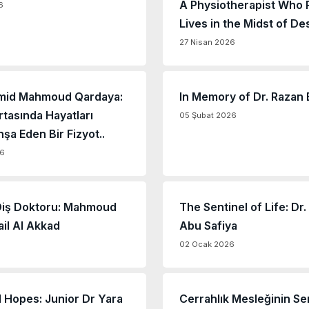
A Physiotherapist Who R
6
Lives in the Midst of Des
27 Nisan 2026
mid Mahmoud Qardaya:
In Memory of Dr. Razan
rtasında Hayatları
05 Şubat 2026
şa Eden Bir Fizyot..
26
Diş Doktoru: Mahmoud
The Sentinel of Life: D
ail Al Akkad
Abu Safiya
6
02 Ocak 2026
 Hopes: Junior Dr Yara
Cerrahlık Mesleğinin Se