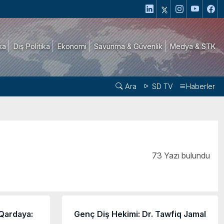
ika
Dış Politika
Ekonomi
Savunma & Güvenlik
Medya & STK
Ara
SD TV
Haberler
73 Yazı bulundu
Qardaya:
Genç Diş Hekimi: Dr. Tawfiq Jamal