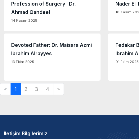
Profession of Surgery : Dr.
Nader El-
Ahmad Qandeel
10 Kasım 20
14 Kasım 2025
Devoted Father: Dr. Maisara Azmi
Fedakar B
Ibrahim Alrayyes
Ibrahim A
13 Ekim 2025
01 Ekim 2025
«
1
2
3
4
»
İletişim Bilgilerimiz