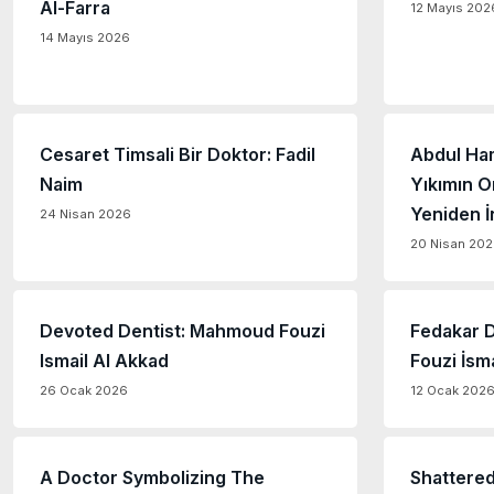
Al-Farra
12 Mayıs 202
14 Mayıs 2026
Cesaret Timsali Bir Doktor: Fadil
Abdul Ha
Naim
Yıkımın O
Yeniden İn
24 Nisan 2026
20 Nisan 20
Devoted Dentist: Mahmoud Fouzi
Fedakar 
Ismail Al Akkad
Fouzi İsm
26 Ocak 2026
12 Ocak 202
A Doctor Symbolizing The
Shattered