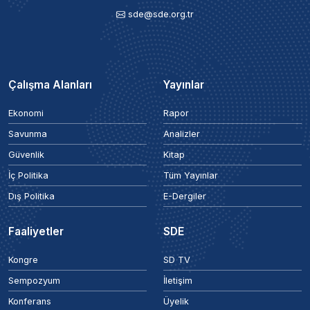
sde@sde.org.tr
Çalışma Alanları
Yayınlar
Ekonomi
Rapor
Savunma
Analizler
Güvenlik
Kitap
İç Politika
Tüm Yayınlar
Dış Politika
E-Dergiler
Faaliyetler
SDE
Kongre
SD TV
Sempozyum
İletişim
Konferans
Üyelik