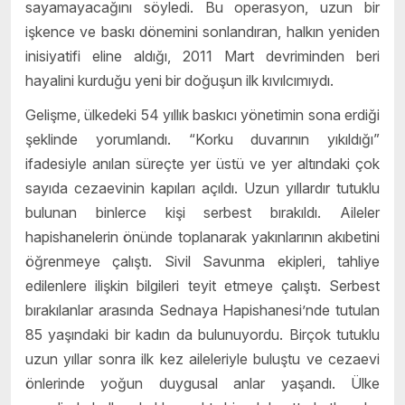
sayamayacağını söyledi. Bu operasyon, uzun bir
işkence ve baskı dönemini sonlandıran, halkın yeniden
inisiyatifi eline aldığı, 2011 Mart devriminden beri
hayalini kurduğu yeni bir doğuşun ilk kıvılcımıydı.
Gelişme, ülkedeki 54 yıllık baskıcı yönetimin sona erdiği
şeklinde yorumlandı. “Korku duvarının yıkıldığı”
ifadesiyle anılan süreçte yer üstü ve yer altındaki çok
sayıda cezaevinin kapıları açıldı. Uzun yıllardır tutuklu
bulunan binlerce kişi serbest bırakıldı. Aileler
hapishanelerin önünde toplanarak yakınlarının akıbetini
öğrenmeye çalıştı. Sivil Savunma ekipleri, tahliye
edilenlere ilişkin bilgileri teyit etmeye çalıştı. Serbest
bırakılanlar arasında Sednaya Hapishanesi’nde tutulan
85 yaşındaki bir kadın da bulunuyordu. Birçok tutuklu
uzun yıllar sonra ilk kez aileleriyle buluştu ve cezaevi
önlerinde yoğun duygusal anlar yaşandı. Ülke