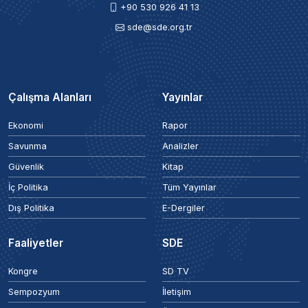
+90 530 926 41 13
sde@sde.org.tr
Çalışma Alanları
Yayınlar
Ekonomi
Rapor
Savunma
Analizler
Güvenlik
Kitap
İç Politika
Tüm Yayınlar
Dış Politika
E-Dergiler
Faaliyetler
SDE
Kongre
SD TV
Sempozyum
İletişim