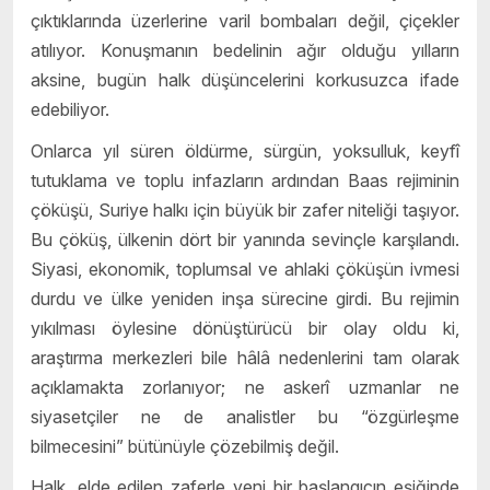
çıktıklarında üzerlerine varil bombaları değil, çiçekler
atılıyor. Konuşmanın bedelinin ağır olduğu yılların
aksine, bugün halk düşüncelerini korkusuzca ifade
edebiliyor.
Onlarca yıl süren öldürme, sürgün, yoksulluk, keyfî
tutuklama ve toplu infazların ardından Baas rejiminin
çöküşü, Suriye halkı için büyük bir zafer niteliği taşıyor.
Bu çöküş, ülkenin dört bir yanında sevinçle karşılandı.
Siyasi, ekonomik, toplumsal ve ahlaki çöküşün ivmesi
durdu ve ülke yeniden inşa sürecine girdi. Bu rejimin
yıkılması öylesine dönüştürücü bir olay oldu ki,
araştırma merkezleri bile hâlâ nedenlerini tam olarak
açıklamakta zorlanıyor; ne askerî uzmanlar ne
siyasetçiler ne de analistler bu “özgürleşme
bilmecesini” bütünüyle çözebilmiş değil.
Halk, elde edilen zaferle yeni bir başlangıcın eşiğinde