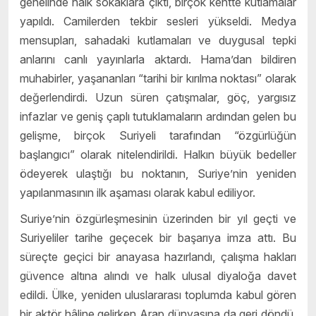
genelinde halk sokaklara çıktı, birçok kentte kutlamalar
yapıldı. Camilerden tekbir sesleri yükseldi. Medya
mensupları, sahadaki kutlamaları ve duygusal tepki
anlarını canlı yayınlarla aktardı. Hama’dan bildiren
muhabirler, yaşananları “tarihi bir kırılma noktası” olarak
değerlendirdi. Uzun süren çatışmalar, göç, yargısız
infazlar ve geniş çaplı tutuklamaların ardından gelen bu
gelişme, birçok Suriyeli tarafından “özgürlüğün
başlangıcı” olarak nitelendirildi. Halkın büyük bedeller
ödeyerek ulaştığı bu noktanın, Suriye’nin yeniden
yapılanmasının ilk aşaması olarak kabul ediliyor.
Suriye’nin özgürleşmesinin üzerinden bir yıl geçti ve
Suriyeliler tarihe geçecek bir başarıya imza attı. Bu
süreçte geçici bir anayasa hazırlandı, çalışma hakları
güvence altına alındı ve halk ulusal diyaloğa davet
edildi. Ülke, yeniden uluslararası toplumda kabul gören
bir aktör hâline gelirken Arap dünyasına da geri döndü.