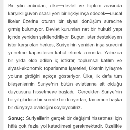
Bir yılın ardından, ülke—devlet ve toplum arasında
karşılıklı güven esaslı yeni bir ilişkiyi inşa edecek—ulusal
ilkeler üzerine oturan bir siyasi dönüşüm sürecine
girmiş bulunuyor. Devlet kurumları net bir hukukî yapı
içinde yeniden şekillendiriliyor. Bugün, ister destekleyen
ister karşı olan herkes, Suriye’nin yeniden inşa sürecini
yönetme kapasitesini kabul etmek zorunda. Yalnızca
bir yılda elde edilen iç istikrar, toplumsal katılım ve
siyasi-ekonomik toparlanma işaretleri, ülkenin iyileşme
yoluna girdiğini açıkça gösteriyor. Ülke, ilk defa tüm
bileşenlerinin Suriye’nin bütün evlatlarına ait olduğu
duygusunu hissetmeye başladı. Gerçekten Suriye’nin
bir yıl gibi kısa bir sürede bir dünyadan, tamamen başka
bir dünyaya evrildiğini söyleyebiliriz.
Sonuç:
Suriyelilerin gerçek bir değişimi hissetmesi için
hâlâ çok fazla yol katedilmesi gerekmektedir. Özellikle