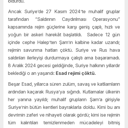
öldürdü.
Ancak Suriye’de 27 Kasım 2024’te muhalif gruplar
tarafından “Saldırının Caydırılması Operasyonu”
kapsamında rejim güçlerine karşı geniş çaplı, hızlı ve
yoğun bir askeri harekât başlatıldı. Sadece 12 gün
içinde cephe Halep’ten Şam’ın kalbine kadar uzandı;
rejimin savunma hatları çöktü. Suriye ve Rus hava
saldırıları ilerleyişi durdurmaya çalıştı ama başaramadı.
8 Aralık 2024 gecesi geldiğinde, Suriye halkının yıllardır
beklediği o an yaşandı:
Esad rejimi çöktü.
Beşar Esad, yıllarca süren zulüm, savaş ve katliamların
ardından kaçarak Rusya’ya sığındı. Kutlamalar ülkenin
her yanına yayıldı; muhalif grupların Şam’a girişiyle
Suriye’nin bütün kentleri bayraklarla doldu. Kimi bu anı
devrimin zaferi ve nihayeti olarak gördü; kimi ise rejimin
tüm kalıntıları temizlenmeden mücadeleyi bitmiş