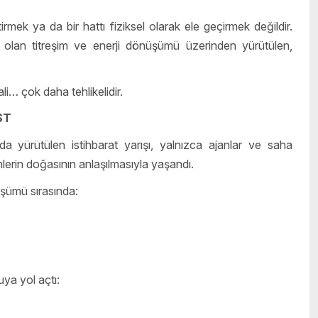
rmek ya da bir hattı fiziksel olarak ele geçirmek değildir.
i olan titreşim ve enerji dönüşümü üzerinden yürütülen,
… çok daha tehlikelidir.
ST
a yürütülen istihbarat yarışı, yalnızca ajanlar ve saha
temlerin doğasının anlaşılmasıyla yaşandı.
nüşümü sırasında:
uya yol açtı: