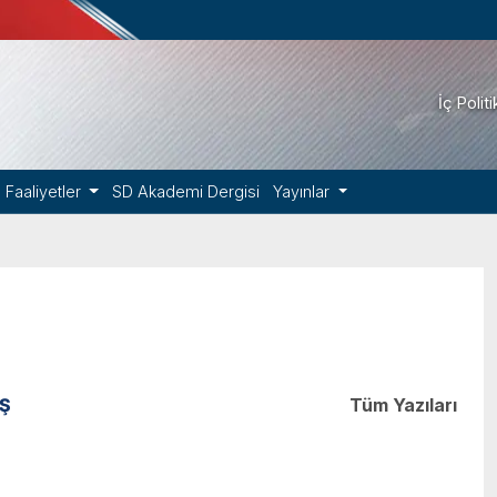
İç Polit
Faaliyetler
SD Akademi Dergisi
Yayınlar
AŞ
Tüm Yazıları