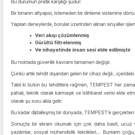
Bu durumun pratik karşılığı şudur:
Bir binanın altyapısı, istemeden bir dinleme sistemine dönüş
Yapılan deneylerde, borular üzerinden alınan sinyaller işle
Veri akışı çözümlenmiş
Gürültü filtrelenmiş
Ve nihayetinde insan sesi elde edilmiştir
Bu noktada güvenlik kavramı tamamen değişir.
Çünkü artık tehdit dışarıdan gelen bir cihaz değil…içerideki 
Tabii ki bütün bu tehditlere rağmen, TEMPEST her zaman 
pahalı, teknik olarak karmaşık ve istihbarat verisi elde e
olarak şu soru akla gelir:
Bu kadar dijitalleşmiş bir dünyada, TEMPEST’e gerçekten 
Sonuçta bir ekranı okumak için çok daha basit, ucuz ve 
yazılımlar, sosyal mühendislik teknikleri… Bunların çoğ