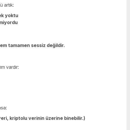
 artık:
ek yoktu
kmiyordu
stem tamamen sessiz değildir.
ım vardır:
nsa:
ri, kriptolu verinin üzerine binebilir.)