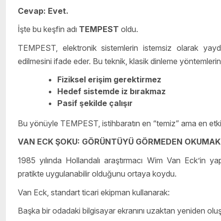
Cevap: Evet.
İşte bu keşfin adı
TEMPEST
oldu.
TEMPEST, elektronik sistemlerin istemsiz olarak yaydığı
edilmesini ifade eder. Bu teknik, klasik dinleme yöntemlerin
Fiziksel erişim gerektirmez
Hedef sistemde iz bırakmaz
Pasif şekilde çalışır
Bu yönüyle TEMPEST, istihbaratın en “temiz” ama en etkili 
VAN ECK ŞOKU: GÖRÜNTÜYÜ GÖRMEDEN OKUMAK
1985 yılında Hollandalı araştırmacı Wim Van Eck’in yap
pratikte uygulanabilir olduğunu ortaya koydu.
Van Eck, standart ticari ekipman kullanarak:
Başka bir odadaki bilgisayar ekranını uzaktan yeniden olu