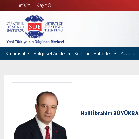
İletişim
Kayıt Ol
Kurumsal
Bölgesel Analizler
Konular
Haberler
Yazarlar
Halil İbrahim BÜYÜKB