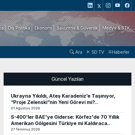
ika
Dış Politika
Ekonomi
Savunma & Güvenlik
Medya & STK
Ara
SD TV
Haberler
Güncel Yazıları
Ukrayna Yıkıldı, Ateş Karadeniz’e Taşınıyor,
“Proje Zelenski”nin Yeni Görevi mi?..
01 Ağustos 2026
S-400'ler BAE'ye Giderse: Körfez'de 70 Yıllık
Amerikan Gölgesini Türkiye mi Kaldıraca..
27 Temmuz 2026