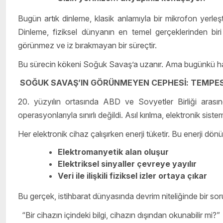
Bugün artık dinleme, klasik anlamıyla bir mikrofon yerleşti
Dinleme, fiziksel dünyanın en temel gerçeklerinden bir
görünmez ve iz bırakmayan bir süreçtir.
Bu sürecin kökeni Soğuk Savaş’a uzanır. Ama bugünkü hali
SOĞUK SAVAŞ’IN GÖRÜNMEYEN CEPHESİ: TEMPE
20. yüzyılın ortasında ABD ve Sovyetler Birliği arasınd
operasyonlarıyla sınırlı değildi. Asıl kırılma, elektronik sis
Her elektronik cihaz çalışırken enerji tüketir. Bu enerji dö
Elektromanyetik alan oluşur
Elektriksel sinyaller çevreye yayılır
Veri ile ilişkili fiziksel izler ortaya çıkar
Bu gerçek, istihbarat dünyasında devrim niteliğinde bir sor
“Bir cihazın içindeki bilgi, cihazın dışından okunabilir mi?”