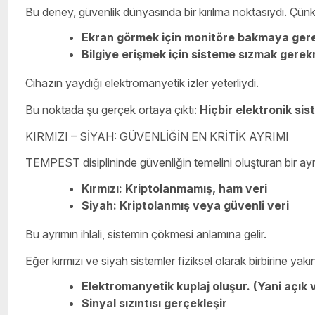
Bu deney, güvenlik dünyasında bir kırılma noktasıydı. Çünkü
Ekran görmek için monitöre bakmaya ger
Bilgiye erişmek için sisteme sızmak gere
Cihazın yaydığı elektromanyetik izler yeterliydi.
Bu noktada şu gerçek ortaya çıktı:
Hiçbir elektronik si
KIRMIZI – SİYAH: GÜVENLİĞİN EN KRİTİK AYRIMI
TEMPEST disiplininde güvenliğin temelini oluşturan bir ayr
Kırmızı: Kriptolanmamış, ham veri
Siyah: Kriptolanm
ış veya g
üvenli veri
Bu ayrımın ihlali, sistemin çökmesi anlamına gelir.
Eğer kırmızı ve siyah sistemler fiziksel olarak birbirine yakı
Elektromanyetik kuplaj oluşur. (Yani açık ve
Sinyal sızıntısı gerçekleşir