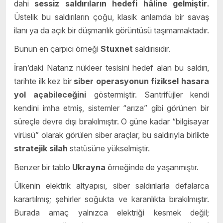
dahi
sessiz saldırıların hedefi hâline gelmiştir
.
Üstelik bu saldırıların çoğu, klasik anlamda bir savaş
ilanı ya da açık bir düşmanlık görüntüsü taşımamaktadır.
Bunun en çarpıcı örneği
Stuxnet
saldırısıdır.
İran’daki Natanz nükleer tesisini hedef alan bu saldırı,
tarihte ilk kez bir
siber operasyonun fiziksel hasara
yol açabileceğini
göstermiştir. Santrifüjler kendi
kendini imha etmiş, sistemler “arıza” gibi görünen bir
süreçle devre dışı bırakılmıştır. O güne kadar “bilgisayar
virüsü” olarak görülen siber araçlar, bu saldırıyla birlikte
stratejik silah
statüsüne yükselmiştir.
Benzer bir tablo
Ukrayna
örneğinde de yaşanmıştır.
Ülkenin elektrik altyapısı, siber saldırılarla defalarca
karartılmış; şehirler soğukta ve karanlıkta bırakılmıştır.
Burada amaç yalnızca elektriği kesmek değil;