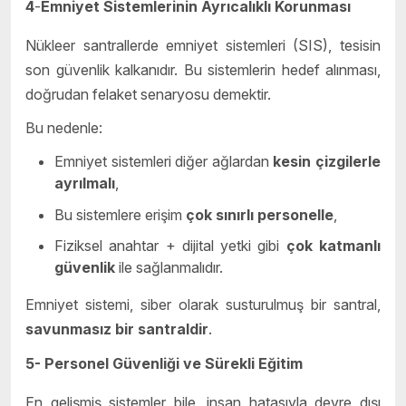
4
-
Emniyet Sistemlerinin Ayrıcalıklı Korunması
Nükleer santrallerde emniyet sistemleri (SIS), tesisin
son güvenlik kalkanıdır. Bu sistemlerin hedef alınması,
doğrudan felaket senaryosu demektir.
Bu nedenle:
Emniyet sistemleri diğer ağlardan
kesin çizgilerle
ayrılmalı
,
Bu sistemlere erişim
çok sınırlı personelle
,
Fiziksel anahtar + dijital yetki gibi
çok katmanlı
güvenlik
ile sağlanmalıdır.
Emniyet sistemi, siber olarak susturulmuş bir santral,
savunmasız bir santraldir
.
5-
Personel Güvenliği ve Sürekli Eğitim
En gelişmiş sistemler bile, insan hatasıyla devre dışı