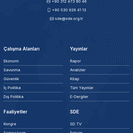
+90 312 473 80 46
+90 530 926 41 13
sde@sde.org.tr
Çalışma Alanları
Yayınlar
Ekonomi
Rapor
Savunma
Analizler
Güvenlik
Kitap
İç Politika
Tüm Yayınlar
Dış Politika
E-Dergiler
Faaliyetler
SDE
Kongre
SD TV
Sempozyum
İletişim