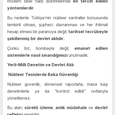
modern siber harp doktrinlerinde
en tercih edilen
yöntemlerdir
.
Bu nedenle Türkiye’nin nükleer santraller konusunda
temkinli olması, şüpheci davranması ve her ihtimali
hesap etmesi bir paranoya değil;
tarihsel tecrübeyle
şekillenmiş bir devlet aklıdır
.
Çünkü biz, bombayla değil;
emanet edilen
sistemlerle nasıl sınandığımızı
unutmadık.
Yerli–Milli Denetim ve Devlet Aklı
Nükleer Tesislerde Beka Güvenliği
Nükleer güvenlik, dönemsel raporlarla, masa başı
denetimlerle ya da “kontrol edildi” notlarıyla
yönetilemez.
Bu alan;
sürekli izleme
,
anlık müdahale
ve
devlet
refleksi
gerektirir.