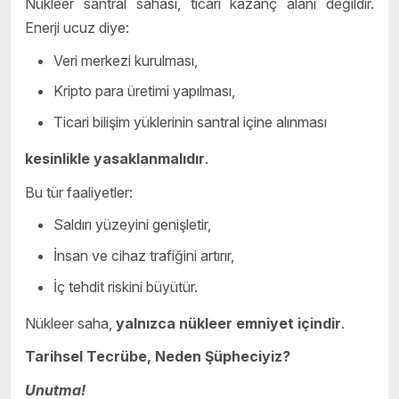
Nükleer santral sahası, ticari kazanç alanı değildir.
Enerji ucuz diye:
Veri merkezi kurulması,
Kripto para üretimi yapılması,
Ticari bilişim yüklerinin santral içine alınması
kesinlikle yasaklanmalıdır
.
Bu tür faaliyetler:
Saldırı yüzeyini genişletir,
İnsan ve cihaz trafiğini artırır,
İç tehdit riskini büyütür.
Nükleer saha,
yalnızca nükleer emniyet içindir
.
Tarihsel Tecrübe, Neden Şüpheciyiz?
Unutma!