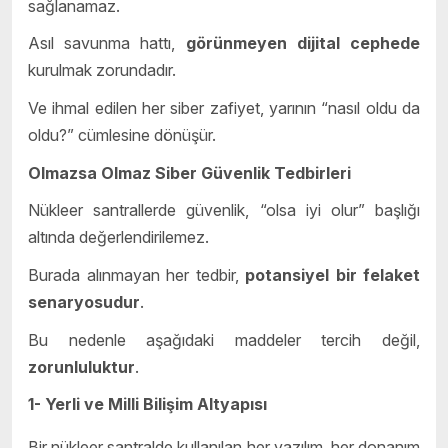
sağlanamaz.
Asıl savunma hattı,
görünmeyen dijital cephede
kurulmak zorundadır.
Ve ihmal edilen her siber zafiyet, yarının “nasıl oldu da
oldu?” cümlesine dönüşür.
Olmazsa Olmaz Siber Güvenlik Tedbirleri
Nükleer santrallerde güvenlik, “olsa iyi olur” başlığı
altında değerlendirilemez.
Burada alınmayan her tedbir,
potansiyel bir felaket
senaryosudur
.
Bu nedenle aşağıdaki maddeler tercih değil,
zorunluluktur
.
1-
Yerli ve Milli Bilişim Altyapısı
Bir nükleer santralde kullanılan her yazılım, her donanım