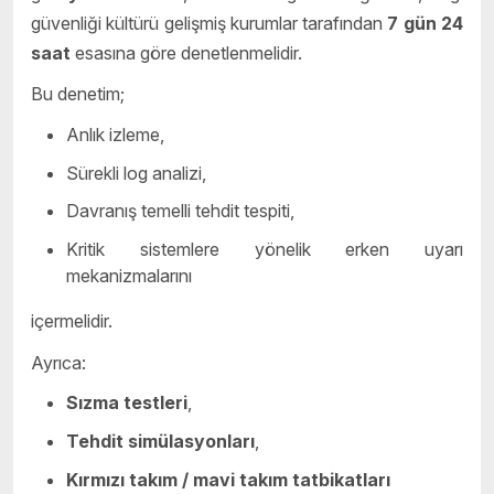
güvenliği kültürü gelişmiş kurumlar tarafından
7 gün 24
saat
esasına göre denetlenmelidir.
Bu denetim;
Anlık izleme,
Sürekli log analizi,
Davranış temelli tehdit tespiti,
Kritik sistemlere yönelik erken uyarı
mekanizmalarını
içermelidir.
Ayrıca:
Sızma testleri
,
Tehdit simülasyonları
,
Kırmızı takım / mavi takım tatbikatları