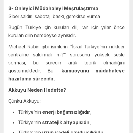
3- Önleyici Müdahaleyi Meşrulaştırma
Siber saldırı, sabotaj, baskı, gerekirse vurma
Bugün Türkiye için kurulan dil, İran için yıllar önce
kurulan dilin neredeyse aynısıdır.
Michael Rubin gibi isimlerin “İsrail Türkiye’nin nükleer
santraline saldırmalı mı?” sorusunu yüksek sesle
sorması, bu sürecin artık teorik olmadığını
göstermektedir. Bu,
kamuoyunu müdahaleye
hazırlama sürecidir
.
Akkuyu Neden Hedefte?
Çünkü Akkuyu:
Türkiye’nin
enerji bağımsızlığıdır
,
Türkiye’nin
stratejik altyapısıdır
,
Türkiye’nin
uzun vadeli caydırıcılığıdır
,