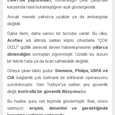
CAATSA yaptırımları
, müttefikliğin çıkar çatışması
karşısında nasıl buharlaştığının açık göstergesidir.
Ancak mesele yalnızca uçaklar ya da ambargolar
değildir.
Daha derin, daha sarsıcı bir tecrübe vardır:
Bu ülke,
Aroflex
adı altında satılan kripto cihazlarla “ÇOK
GİZLİ” gizlilik dereceli devlet haberleşmesinin
yıllarca
dinlendiğini
sonradan öğrenmiştir. Üstelik bu durum
bir teknik hata ya da ticari sahtekârlık değildir.
Ortaya çıkan tablo şudur:
Siemens, Philips, USFA ve
CIA
bağlantılı çok katmanlı bir istihbarat operasyonu
yürütülmüştür. Yani Türkiye’ye satılan şey güvenlik
değil;
kontrollü bir güvenlik illüzyonu
dur.
Bu hadise şunu net biçimde göstermiştir: Batı, ürünü
satmıyor;
erişimi, denetimi ve gerektiğinde
kapatma yetkisini satıyordu
.