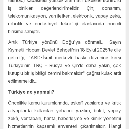
teknoloji kapasitesi yüksek alternatif ülkelerle kontrollü
iş birlikleri değerlendirilmelidir. Çin; donanım,
telekomünikasyon, yarı iletken, elektronik, yapay zekâ,
robotik ve endüstriyel teknoloji alanlarında önemli
birikime sahiptir.
Artık Türkiye yönünü Doğu'ya dönmeli... Sayın
Kıymetli Hocam Devlet Bahçeli’nin 18 Eylül 2025’te dile
getirdiği, "ABD-İsrail merkezli baskı düzenine karşı
Türkiye’nin TRÇ - Rusya ve Çin’le daha yakın, çok
kutuplu bir iş birliği zemini bakmalıdır" çağrısı kulak ardı
edilmemelidir...
Türkiye ne yapmalı?
Öncelikle kamu kurumlarında, askerî yapılarda ve kritik
altyapılarda kullanılan yabancı yazılım, bulut, yapay
zekâ, veritabanı, harita, haberleşme ve kimlik yönetimi
hizmetlerinin kapsamlı envanteri çıkarılmalıdır. Hangi