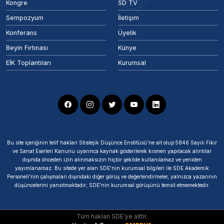
Kongre
SD TV
Sempozyum
İletişim
Konferans
Üyelik
Beyin Fırtınası
Künye
EİK Toplantıları
Kurumsal
Bu site içeriğinin telif hakları Stratejik Düşünce Enstitüsü’ne ait olup 5846 Sayılı Fikir
ve Sanat Eserleri Kanunu uyarınca kaynak gösterilerek kısmen yapılacak alıntılar
dışında önceden izin alınmaksızın hiçbir şekilde kullanılamaz ve yeniden
yayımlanamaz. Bu sitede yer alan SDE'nin kurumsal bilgileri ile SDE Akademik
Personeli'nin çalışmaları dışındaki diğer görüş ve değerlendirmeler, yalnızca yazarının
düşüncelerini yansıtmaktadır; SDE'nin kurumsal görüşünü temsil etmemektedir.
Tüm hakları SDE'ye aittir.