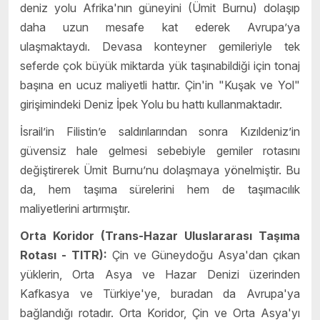
deniz yolu Afrika'nın güneyini (Ümit Burnu) dolaşıp
daha uzun mesafe kat ederek Avrupa’ya
ulaşmaktaydı. Devasa konteyner gemileriyle tek
seferde çok büyük miktarda yük taşınabildiği için tonaj
başına en ucuz maliyetli hattır. Çin'in "Kuşak ve Yol"
girişimindeki Deniz İpek Yolu bu hattı kullanmaktadır.
İsrail’in Filistin’e saldırılarından sonra Kızıldeniz’in
güvensiz hale gelmesi sebebiyle gemiler rotasını
değiştirerek Ümit Burnu’nu dolaşmaya yönelmiştir. Bu
da, hem taşıma sürelerini hem de taşımacılık
maliyetlerini artırmıştır.
Orta Koridor (Trans-Hazar Uluslararası Taşıma
Rotası - TITR):
Çin ve Güneydoğu Asya'dan çıkan
yüklerin, Orta Asya ve Hazar Denizi üzerinden
Kafkasya ve Türkiye'ye, buradan da Avrupa'ya
bağlandığı rotadır. Orta Koridor, Çin ve Orta Asya'yı