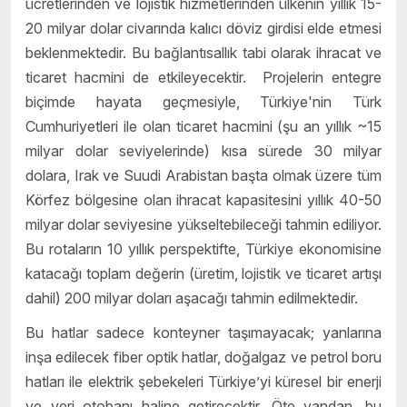
ücretlerinden ve lojistik hizmetlerinden ülkenin yıllık 15-
20 milyar dolar civarında kalıcı döviz girdisi elde etmesi
beklenmektedir. Bu bağlantısallık tabi olarak ihracat ve
ticaret hacmini de etkileyecektir. Projelerin entegre
biçimde hayata geçmesiyle, Türkiye'nin Türk
Cumhuriyetleri ile olan ticaret hacmini (şu an yıllık ~15
milyar dolar seviyelerinde) kısa sürede 30 milyar
dolara, Irak ve Suudi Arabistan başta olmak üzere tüm
Körfez bölgesine olan ihracat kapasitesini yıllık 40-50
milyar dolar seviyesine yükseltebileceği tahmin ediliyor.
Bu rotaların 10 yıllık perspektifte, Türkiye ekonomisine
katacağı toplam değerin (üretim, lojistik ve ticaret artışı
dahil) 200 milyar doları aşacağı tahmin edilmektedir.
Bu hatlar sadece konteyner taşımayacak; yanlarına
inşa edilecek fiber optik hatlar, doğalgaz ve petrol boru
hatları ile elektrik şebekeleri Türkiye’yi küresel bir enerji
ve veri otobanı haline getirecektir. Öte yandan, bu