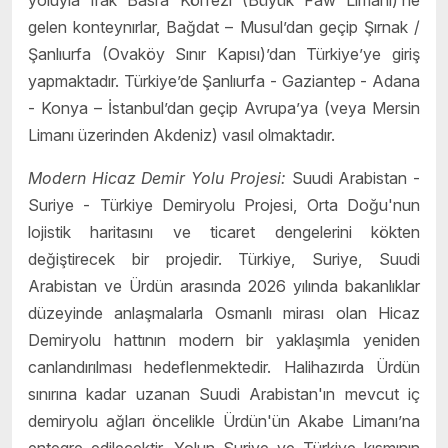
yoluyla Irak Basra Körfezi (Büyük Faw Limanı)’ne
gelen konteynırlar, Bağdat – Musul’dan geçip Şırnak /
Şanlıurfa (Ovaköy Sınır Kapısı)’dan Türkiye’ye giriş
yapmaktadır. Türkiye’de Şanlıurfa - Gaziantep - Adana
- Konya – İstanbul’dan geçip Avrupa’ya (veya Mersin
Limanı üzerinden Akdeniz) vasıl olmaktadır.
Modern Hicaz Demir Yolu Projesi:
Suudi Arabistan -
Suriye - Türkiye Demiryolu Projesi, Orta Doğu'nun
lojistik haritasını ve ticaret dengelerini kökten
değiştirecek bir projedir. Türkiye, Suriye, Suudi
Arabistan ve Ürdün arasında 2026 yılında bakanlıklar
düzeyinde anlaşmalarla Osmanlı mirası olan Hicaz
Demiryolu hattının modern bir yaklaşımla yeniden
canlandırılması hedeflenmektedir. Halihazırda Ürdün
sınırına kadar uzanan Suudi Arabistan'ın mevcut iç
demiryolu ağları öncelikle Ürdün'ün Akabe Limanı’na