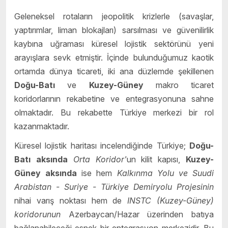
Geleneksel rotaların jeopolitik krizlerle (savaşlar,
yaptırımlar, liman blokajları) sarsılması ve güvenilirlik
kaybına uğraması küresel lojistik sektörünü yeni
arayışlara sevk etmiştir. İçinde bulunduğumuz kaotik
ortamda dünya ticareti, iki ana düzlemde şekillenen
Doğu-Batı
ve
Kuzey-Güney
makro ticaret
koridorlarının rekabetine ve entegrasyonuna sahne
olmaktadır. Bu rekabette Türkiye merkezi bir rol
kazanmaktadır.
Küresel lojistik haritası incelendiğinde Türkiye;
Doğu-
Batı aksında
Orta Koridor'
un kilit kapısı,
Kuzey-
Güney aksında
ise hem
Kalkınma Yolu ve Suudi
Arabistan - Suriye - Türkiye Demiryolu Projesinin
nihai varış noktası hem de
INSTC (Kuzey-Güney)
koridorunun
Azerbaycan/Hazar üzerinden batıya
bağlanabileceği esnek bir entegrasyon merkezidir. Bu