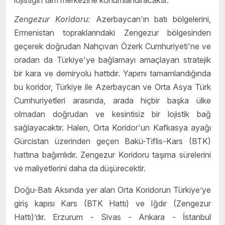
lojistiğin tam merkezine konumlandıracaktır.
Zengezur Koridoru:
Azerbaycan'ın batı bölgelerini,
Ermenistan topraklarındaki Zengezur bölgesinden
geçerek doğrudan Nahçıvan Özerk Cumhuriyeti'ne ve
oradan da Türkiye'ye bağlamayı amaçlayan stratejik
bir kara ve demiryolu hattıdır. Yapımı tamamlandığında
bu koridor, Türkiye ile Azerbaycan ve Orta Asya Türk
Cumhuriyetleri arasında, arada hiçbir başka ülke
olmadan doğrudan ve kesintisiz bir lojistik bağ
sağlayacaktır. Halen, Orta Koridor'un Kafkasya ayağı
Gürcistan üzerinden geçen Bakü-Tiflis-Kars (BTK)
hattına bağımlıdır. Zengezur Koridoru taşıma sürelerini
ve maliyetlerini daha da düşürecektir.
Doğu-Batı Aksında yer alan Orta Koridorun Türkiye’ye
giriş kapısı Kars (BTK Hattı) ve Iğdır (Zengezur
Hattı)’dır. Erzurum - Sivas - Ankara - İstanbul