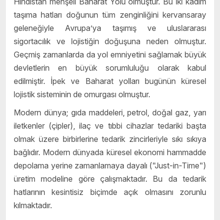
Hindistan menşeli Baharat Yolu olmuştur. Bu iki kadim
taşıma hatları doğunun tüm zenginliğini kervansaray
geleneğiyle Avrupa’ya taşımış ve uluslararası
sigortacılık ve lojistiğin doğuşuna neden olmuştur.
Geçmiş zamanlarda da yol emniyetini sağlamak büyük
devletlerin en büyük sorumluluğu olarak kabul
edilmiştir. İpek ve Baharat yolları bugünün küresel
lojistik sisteminin de omurgası olmuştur.
Modern dünya; gıda maddeleri, petrol, doğal gaz, yarı
iletkenler (çipler), ilaç ve tıbbi cihazlar tedariki başta
olmak üzere birbirlerine tedarik zincirleriyle sıkı sıkıya
bağlıdır. Modern dünyada küresel ekonomi hammadde
depolama yerine zamanlamaya dayalı ("Just-in-Time")
üretim modeline göre çalışmaktadır. Bu da tedarik
hatlarının kesintisiz biçimde açık olmasını zorunlu
kılmaktadır.