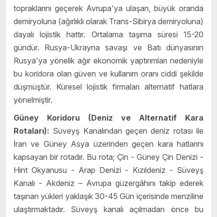
topraklarını geçerek Avrupa'ya ulaşan, büyük oranda
demiryoluna (ağırlıklı olarak Trans-Sibirya demiryoluna)
dayalı lojistik hattır. Ortalama taşıma süresi 15-20
gündür. Rusya-Ukrayna savaşı ve Batı dünyasının
Rusya'ya yönelik ağır ekonomik yaptırımları nedeniyle
bu koridora olan güven ve kullanım oranı ciddi şekilde
düşmüştür. Küresel lojistik firmaları alternatif hatlara
yönelmiştir.
Güney Koridoru (Deniz ve Alternatif Kara
Rotaları):
Süveyş Kanalından geçen deniz rotası
ile
İran ve Güney Asya üzerinden geçen kara hatlarını
kapsayan bir rotadır. Bu rota; Çin - Güney Çin Denizi -
Hint Okyanusu - Arap Denizi - Kızıldeniz - Süveyş
Kanalı - Akdeniz – Avrupa güzer
g
âhını takip ederek
taşınan yükleri yaklaşık 30-45 Gün içerisinde menziline
ulaştırmaktadır. Süveyş kanalı açılmadan önce bu