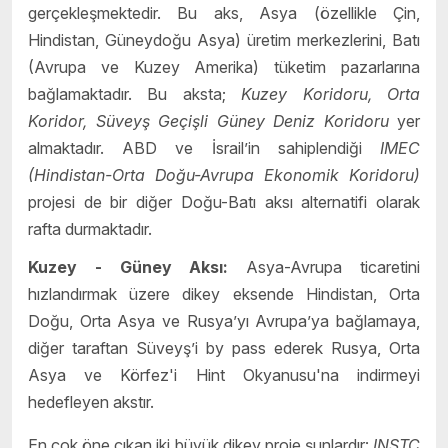
gerçekleşmektedir. Bu aks, Asya (özellikle Çin,
Hindistan, Güneydoğu Asya) üretim merkezlerini, Batı
(Avrupa ve Kuzey Amerika) tüketim pazarlarına
bağlamaktadır. Bu aksta;
Kuzey Koridoru, Orta
Koridor, Süveyş Geçişli Güney Deniz Koridoru
yer
almaktadır. ABD ve İsrail’in sahiplendiği
IMEC
(Hindistan-Orta Doğu-Avrupa Ekonomik Koridoru)
projesi de bir diğer Doğu-Batı aksı alternatifi olarak
rafta durmaktadır.
Kuzey - Güney Aksı:
Asya-Avrupa ticaretini
hızlandırmak üzere dikey eksende Hindistan, Orta
Doğu, Orta Asya ve Rusya’yı Avrupa’ya bağlamaya,
diğer taraftan Süveyş’i by pass ederek Rusya, Orta
Asya ve Körfez'i Hint Okyanusu'na indirmeyi
hedefleyen akstır.
En çok öne çıkan iki büyük dikey proje şunlardır:
INSTC