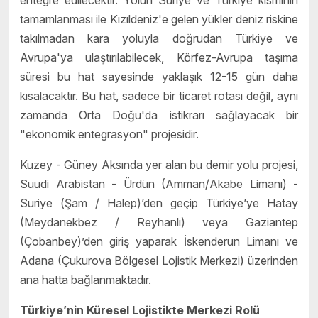
entegre edilecektir. Yolun Suriye ve Türkiye kısmının
tamamlanması ile Kızıldeniz'e gelen yükler deniz riskine
takılmadan kara yoluyla doğrudan Türkiye ve
Avrupa'ya ulaştırılabilecek, Körfez-Avrupa taşıma
süresi bu hat sayesinde yaklaşık 12-15 gün daha
kısalacaktır. Bu hat, sadece bir ticaret rotası değil, aynı
zamanda Orta Doğu'da istikrarı sağlayacak bir
"ekonomik entegrasyon" projesidir.
Kuzey - Güney Aksında yer alan bu demir yolu projesi,
Suudi Arabistan - Ürdün (Amman/Akabe Limanı) -
Suriye (Şam / Halep)’den geçip Türkiye’ye Hatay
(Meydanekbez / Reyhanlı) veya Gaziantep
(Çobanbey)’den giriş yaparak İskenderun Limanı ve
Adana (Çukurova Bölgesel Lojistik Merkezi) üzerinden
ana hatta bağlanmaktadır.
Türkiye’nin Küresel Lojistikte Merkezi Rolü