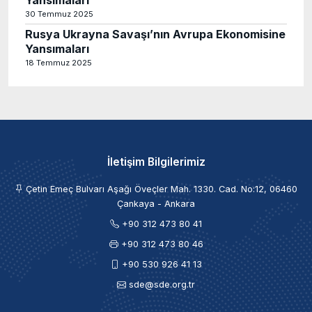
30 Temmuz 2025
Rusya Ukrayna Savaşı’nın Avrupa Ekonomisine
Yansımaları
18 Temmuz 2025
İletişim Bilgilerimiz
Çetin Emeç Bulvarı Aşağı Öveçler Mah. 1330. Cad. No:12, 06460
Çankaya - Ankara
+90 312 473 80 41
+90 312 473 80 46
+90 530 926 41 13
sde@sde.org.tr