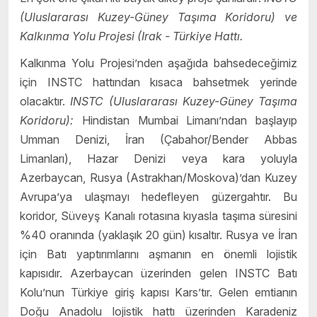
(Uluslararası Kuzey-Güney Taşıma Koridoru) ve
Kalkınma Yolu Projesi (Irak - Türkiye Hattı.
Kalkınma Yolu Projesi’nden aşağıda bahsedeceğimiz
için INSTC hattından kısaca bahsetmek yerinde
olacaktır.
INSTC (Uluslararası Kuzey-Güney Taşıma
Koridoru):
Hindistan Mumbai Limanı’ndan başlayıp
Umman Denizi, İran (Çabahor/Bender Abbas
Limanları), Hazar Denizi veya kara yoluyla
Azerbaycan, Rusya (Astrakhan/Moskova)’dan Kuzey
Avrupa’ya ulaşmayı hedefleyen güzergahtır. Bu
koridor, Süveyş Kanalı rotasına kıyasla taşıma süresini
%40 oranında (yaklaşık 20 gün) kısaltır. Rusya ve İran
için Batı yaptırımlarını aşmanın en önemli lojistik
kapısıdır. Azerbaycan üzerinden gelen INSTC Batı
Kolu’nun Türkiye giriş kapısı Kars’tır. Gelen emtianın
Doğu Anadolu lojistik hattı üzerinden Karadeniz