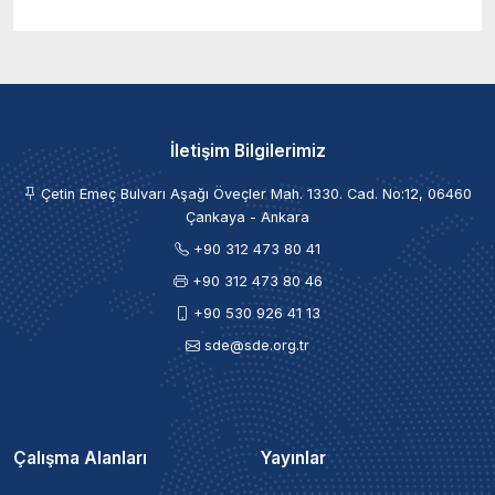
İletişim Bilgilerimiz
Çetin Emeç Bulvarı Aşağı Öveçler Mah. 1330. Cad. No:12, 06460
Çankaya - Ankara
+90 312 473 80 41
+90 312 473 80 46
+90 530 926 41 13
sde@sde.org.tr
Çalışma Alanları
Yayınlar