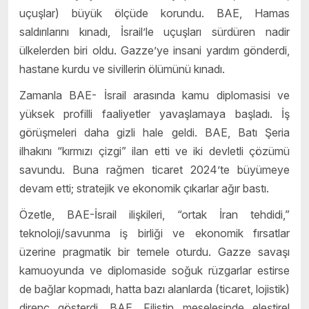
uçuşlar) büyük ölçüde korundu. BAE, Hamas
saldırılarını kınadı, İsrail’le uçuşları sürdüren nadir
ülkelerden biri oldu. Gazze’ye insani yardım gönderdi,
hastane kurdu ve sivillerin ölümünü kınadı.
Zamanla BAE- İsrail arasında kamu diplomasisi ve
yüksek profilli faaliyetler yavaşlamaya başladı. İş
görüşmeleri daha gizli hale geldi. BAE, Batı Şeria
ilhakını “kırmızı çizgi” ilan etti ve iki devletli çözümü
savundu. Buna rağmen ticaret 2024’te büyümeye
devam etti; stratejik ve ekonomik çıkarlar ağır bastı.
Özetle, BAE-İsrail ilişkileri, “ortak İran tehdidi,”
teknoloji/savunma iş birliği ve ekonomik fırsatlar
üzerine pragmatik bir temele oturdu. Gazze savaşı
kamuoyunda ve diplomaside soğuk rüzgarlar estirse
de bağlar kopmadı, hatta bazı alanlarda (ticaret, lojistik)
direnç gösterdi. BAE, Filistin meselesinde eleştirel