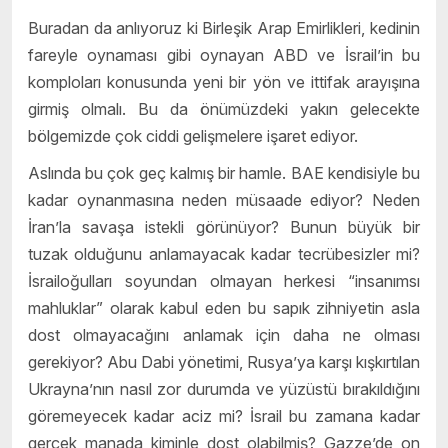
Buradan da anlıyoruz ki Birleşik Arap Emirlikleri, kedinin
fareyle oynaması gibi oynayan ABD ve İsrail’in bu
komploları konusunda yeni bir yön ve ittifak arayışına
girmiş olmalı. Bu da önümüzdeki yakın gelecekte
bölgemizde çok ciddi gelişmelere işaret ediyor.
Aslında bu çok geç kalmış bir hamle. BAE kendisiyle bu
kadar oynanmasına neden müsaade ediyor? Neden
İran’la savaşa istekli görünüyor? Bunun büyük bir
tuzak olduğunu anlamayacak kadar tecrübesizler mi?
İsrailoğulları soyundan olmayan herkesi “insanımsı
mahluklar” olarak kabul eden bu sapık zihniyetin asla
dost olmayacağını anlamak için daha ne olması
gerekiyor? Abu Dabi yönetimi, Rusya’ya karşı kışkırtılan
Ukrayna’nın nasıl zor durumda ve yüzüstü bırakıldığını
göremeyecek kadar aciz mi? İsrail bu zamana kadar
gerçek manada kiminle dost olabilmiş? Gazze’de on