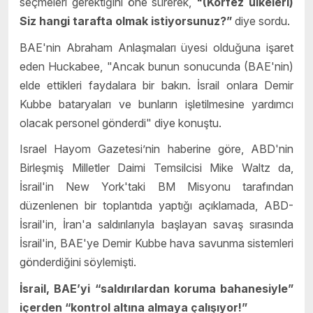
seçmeleri gerektiğini öne sürerek,
"(Körfez ülkeleri)
Siz hangi tarafta olmak istiyorsunuz?”
diye sordu.
BAE'nin Abraham Anlaşmaları üyesi olduğuna işaret
eden Huckabee, "Ancak bunun sonucunda (BAE'nin)
elde ettikleri faydalara bir bakın. İsrail onlara Demir
Kubbe bataryaları ve bunların işletilmesine yardımcı
olacak personel gönderdi" diye konuştu.
Israel Hayom Gazetesi’nin haberine göre, ABD'nin
Birleşmiş Milletler Daimi Temsilcisi Mike Waltz da,
İsrail'in New York'taki BM Misyonu tarafından
düzenlenen bir toplantıda yaptığı açıklamada, ABD-
İsrail'in, İran'a saldırılarıyla başlayan savaş sırasında
İsrail'in, BAE'ye Demir Kubbe hava savunma sistemleri
gönderdiğini söylemişti.
İsrail, BAE’yi “saldırılardan koruma bahanesiyle”
içerden “kontrol altına almaya çalışıyor!”