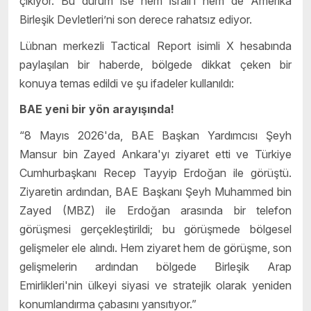
çıkıyor. Bu durum ise hem İsrail’i hem de Amerika
Birleşik Devletleri’ni son derece rahatsız ediyor.
Lübnan merkezli Tactical Report isimli X hesabında
paylaşılan bir haberde, bölgede dikkat çeken bir
konuya temas edildi ve şu ifadeler kullanıldı:
BAE yeni bir yön arayışında!
“8 Mayıs 2026'da, BAE Başkan Yardımcısı Şeyh
Mansur bin Zayed Ankara'yı ziyaret etti ve Türkiye
Cumhurbaşkanı Recep Tayyip Erdoğan ile görüştü.
Ziyaretin ardından, BAE Başkanı Şeyh Muhammed bin
Zayed (MBZ) ile Erdoğan arasında bir telefon
görüşmesi gerçekleştirildi; bu görüşmede bölgesel
gelişmeler ele alındı. Hem ziyaret hem de görüşme, son
gelişmelerin ardından bölgede Birleşik Arap
Emirlikleri'nin ülkeyi siyasi ve stratejik olarak yeniden
konumlandırma çabasını yansıtıyor.”