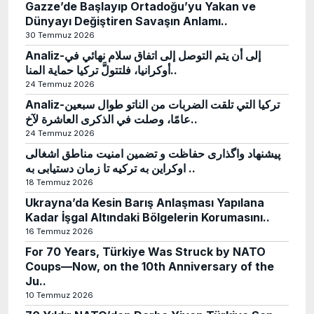
Gazze’de Başlayıp Ortadoğu’yu Yakan ve
Dünyayı Değiştiren Savaşın Anlamı..
30 Temmuz 2026
Analiz-إلى أن يتم التوصل إلى اتفاق سلام نهائي في
أوكرانيا، فلتتولَّ تركيا حماية المنا..
24 Temmuz 2026
Analiz-تركيا التي تلقت الضربات من الناتو طوال سبعين
عامًا، وصلت في الذكرى العاشرة لآخ..
24 Temmuz 2026
پیشنهاد واگذاری حفاظت و تضمین امنیت مناطق اشغالی
اوکراین به ترکیه تا زمان دستیابی به ..
18 Temmuz 2026
Ukrayna’da Kesin Barış Anlaşması Yapılana
Kadar İşgal Altındaki Bölgelerin Korumasını..
16 Temmuz 2026
For 70 Years, Türkiye Was Struck by NATO
Coups—Now, on the 10th Anniversary of the
Ju..
10 Temmuz 2026