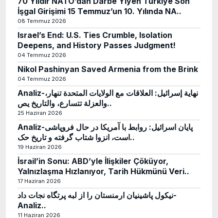
70 Yıldır NATO’dan Darbe Yiyen Türkiye Son
İşgal Girişimi 15 Temmuz’un 10. Yılında NA..
08 Temmuz 2026
Israel’s End: U.S. Ties Crumble, Isolation
Deepens, and History Passes Judgment!
04 Temmuz 2026
Nikol Pashinyan Saved Armenia from the Brink
04 Temmuz 2026
Analiz-نهاية إسرائيل: العلاقات مع الولايات المتحدة تنهار،
والعزلة تتسارع، والتاريخ يص..
25 Haziran 2026
Analiz-پایان اسرائیل: روابط با آمریکا در حال فروپاشی
است، انزوا شتاب گرفته و تاریخ حک..
19 Haziran 2026
İsrail’in Sonu: ABD’yle İlişkiler Çöküyor,
Yalnızlaşma Hızlanıyor, Tarih Hükmünü Veri..
17 Haziran 2026
نیکول پاشینیان ارمنستان را از لبه پرتگاه نجات داد-
Analiz..
11 Haziran 2026