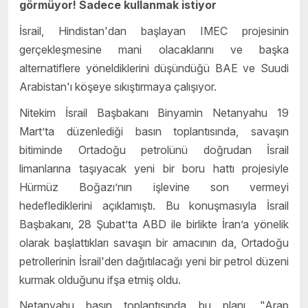
görmüyor! Sadece kullanmak istiyor
İsrail, Hindistan'dan başlayan IMEC projesinin
gerçekleşmesine mani olacaklarını ve başka
alternatiflere yöneldiklerini düşündüğü BAE ve Suudi
Arabistan'ı köşeye sıkıştırmaya çalışıyor.
Nitekim İsrail Başbakanı Binyamin Netanyahu 19
Mart’ta düzenlediği basın toplantısında, savaşın
bitiminde Ortadoğu petrolünü doğrudan İsrail
limanlarına taşıyacak yeni bir boru hattı projesiyle
Hürmüz Boğazı’nın işlevine son vermeyi
hedeflediklerini açıklamıştı. Bu konuşmasıyla İsrail
Başbakanı, 28 Şubat’ta ABD ile birlikte İran’a yönelik
olarak başlattıkları savaşın bir amacının da, Ortadoğu
petrollerinin İsrail'den dağıtılacağı yeni bir petrol düzeni
kurmak olduğunu ifşa etmiş oldu.
Netanyahu basın toplantısında bu planı, "Arap