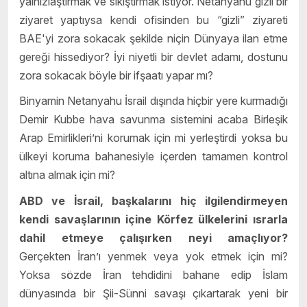
yalnızlaştırmak ve sıkıştırmak istiyor. Netanyahu gizli bir
ziyaret yaptıysa kendi ofisinden bu “gizli” ziyareti
BAE'yi zora sokacak şekilde niçin Dünyaya ilan etme
gereği hissediyor? İyi niyetli bir devlet adamı, dostunu
zora sokacak böyle bir ifşaatı yapar mı?
Binyamin Netanyahu İsrail dışında hiçbir yere kurmadığı
Demir Kubbe hava savunma sistemini acaba Birleşik
Arap Emirlikleri’ni korumak için mi yerleştirdi yoksa bu
ülkeyi koruma bahanesiyle içerden tamamen kontrol
altına almak için mi?
ABD ve İsrail, başkalarını hiç ilgilendirmeyen
kendi savaşlarının içine Körfez ülkelerini ısrarla
dahil etmeye çalışırken neyi amaçlıyor?
Gerçekten İran’ı yenmek veya yok etmek için mi?
Yoksa sözde İran tehdidini bahane edip İslam
dünyasında bir Şii-Sünni savaşı çıkartarak yeni bir