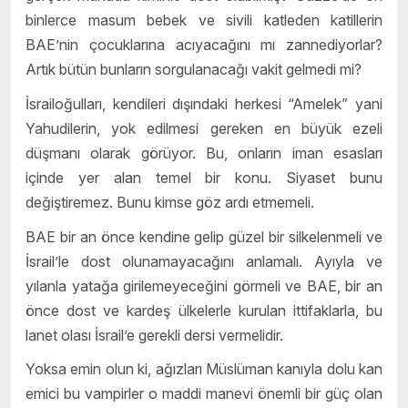
binlerce masum bebek ve sivili katleden katillerin
BAE’nin çocuklarına acıyacağını mı zannediyorlar?
Artık bütün bunların sorgulanacağı vakit gelmedi mi?
İsrailoğulları, kendileri dışındaki herkesi “Amelek” yani
Yahudilerin, yok edilmesi gereken en büyük ezeli
düşmanı olarak görüyor. Bu, onların iman esasları
içinde yer alan temel bir konu. Siyaset bunu
değiştiremez. Bunu kimse göz ardı etmemeli.
BAE bir an önce kendine gelip güzel bir silkelenmeli ve
İsrail’le dost olunamayacağını anlamalı. Ayıyla ve
yılanla yatağa girilemeyeceğini görmeli ve BAE, bir an
önce dost ve kardeş ülkelerle kurulan ittifaklarla, bu
lanet olası İsrail’e gerekli dersi vermelidir.
Yoksa emin olun ki, ağızları Müslüman kanıyla dolu kan
emici bu vampirler o maddi manevi önemli bir güç olan