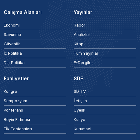
Çalışma Alanları
Yayınlar
Ekonomi
Rapor
Savunma
Analizler
Güvenlik
Kitap
İç Politika
Tüm Yayınlar
Dış Politika
E-Dergiler
Faaliyetler
SDE
Kongre
SD TV
Sempozyum
İletişim
Konferans
Üyelik
Beyin Fırtınası
Künye
EİK Toplantıları
Kurumsal