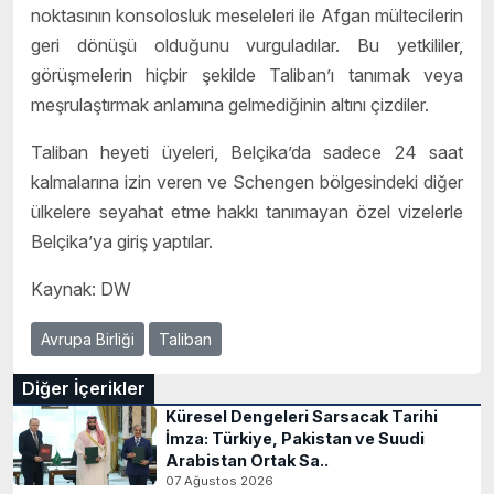
noktasının konsolosluk meseleleri ile Afgan mültecilerin
geri dönüşü olduğunu vurguladılar. Bu yetkililer,
görüşmelerin hiçbir şekilde Taliban’ı tanımak veya
meşrulaştırmak anlamına gelmediğinin altını çizdiler.
Taliban heyeti üyeleri, Belçika’da sadece 24 saat
kalmalarına izin veren ve Schengen bölgesindeki diğer
ülkelere seyahat etme hakkı tanımayan özel vizelerle
Belçika’ya giriş yaptılar.
Kaynak: DW
Avrupa Birliği
Taliban
Diğer İçerikler
Küresel Dengeleri Sarsacak Tarihi
İmza: Türkiye, Pakistan ve Suudi
Arabistan Ortak Sa..
07 Ağustos 2026