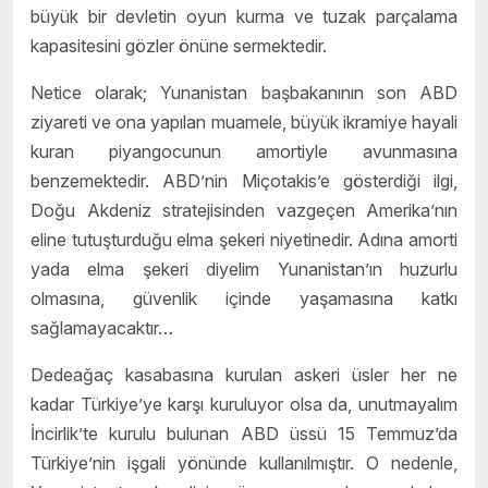
büyük bir devletin oyun kurma ve tuzak parçalama
kapasitesini gözler önüne sermektedir.
Netice olarak; Yunanistan başbakanının son ABD
ziyareti ve ona yapılan muamele, büyük ikramiye hayali
kuran piyangocunun amortiyle avunmasına
benzemektedir. ABD’nin Miçotakis’e gösterdiği ilgi,
Doğu Akdeniz stratejisinden vazgeçen Amerika’nın
eline tutuşturduğu elma şekeri niyetinedir. Adına amorti
yada elma şekeri diyelim Yunanistan’ın huzurlu
olmasına, güvenlik içinde yaşamasına katkı
sağlamayacaktır…
Dedeağaç kasabasına kurulan askeri üsler her ne
kadar Türkiye’ye karşı kuruluyor olsa da, unutmayalım
İncirlik’te kurulu bulunan ABD üssü 15 Temmuz’da
Türkiye’nin işgali yönünde kullanılmıştır. O nedenle,