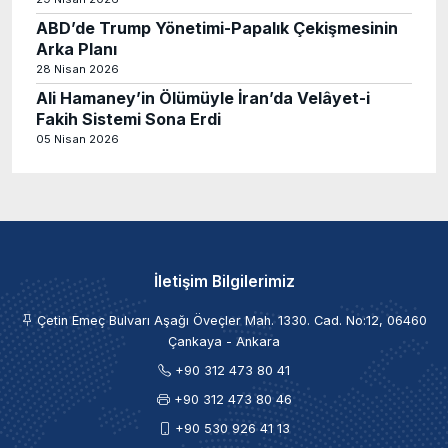
ABD’de Trump Yönetimi-Papalık Çekişmesinin
Arka Planı
28 Nisan 2026
Ali Hamaney’in Ölümüyle İran’da Velâyet-i
Fakih Sistemi Sona Erdi
05 Nisan 2026
İletişim Bilgilerimiz
Çetin Emeç Bulvarı Aşağı Öveçler Mah. 1330. Cad. No:12, 06460
Çankaya - Ankara
+90 312 473 80 41
+90 312 473 80 46
+90 530 926 41 13