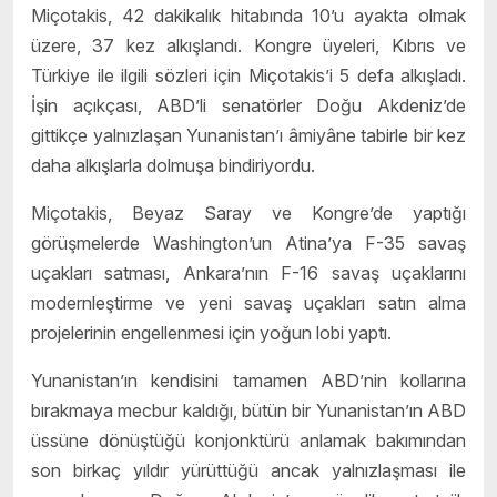
Miçotakis, 42 dakikalık hitabında 10’u ayakta olmak
üzere, 37 kez alkışlandı. Kongre üyeleri, Kıbrıs ve
Türkiye ile ilgili sözleri için Miçotakis’i 5 defa alkışladı.
İşin açıkçası, ABD’li senatörler Doğu Akdeniz’de
gittikçe yalnızlaşan Yunanistan’ı âmiyâne tabirle bir kez
daha alkışlarla dolmuşa bindiriyordu.
Miçotakis, Beyaz Saray ve Kongre’de yaptığı
görüşmelerde Washington’un Atina’ya F-35 savaş
uçakları satması, Ankara’nın F-16 savaş uçaklarını
modernleştirme ve yeni savaş uçakları satın alma
projelerinin engellenmesi için yoğun lobi yaptı.
Yunanistan’ın kendisini tamamen ABD’nin kollarına
bırakmaya mecbur kaldığı, bütün bir Yunanistan’ın ABD
üssüne dönüştüğü konjonktürü anlamak bakımından
son birkaç yıldır yürüttüğü ancak yalnızlaşması ile