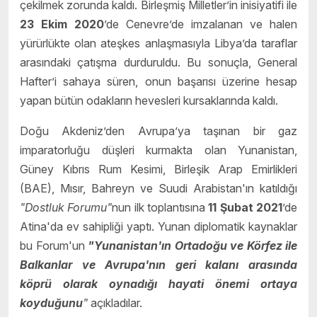
çekilmek zorunda kaldı. Birleşmiş Milletler’in inisiyatifi ile
23 Ekim 2020
’de Cenevre’de imzalanan ve halen
yürürlükte olan ateşkes anlaşmasıyla Libya’da taraflar
arasındaki çatışma durduruldu. Bu sonuçla, General
Hafter’i sahaya süren, onun başarısı üzerine hesap
yapan bütün odakların hevesleri kursaklarında kaldı.
Doğu Akdeniz’den Avrupa’ya taşınan bir gaz
imparatorluğu düşleri kurmakta olan Yunanistan,
Güney Kıbrıs Rum Kesimi, Birleşik Arap Emirlikleri
(BAE), Mısır, Bahreyn ve Suudi Arabistan'ın katıldığı
"Dostluk Forumu"
nun ilk toplantısına
11
Ş
ubat 2021
’de
Atina'da ev sahipliği yaptı. Yunan diplomatik kaynaklar
bu Forum'un
"Yunanistan'ın Ortado
ğ
u ve K
ö
rfez ile
Balkanlar ve Avrupa'n
ı
n geri kalan
ı
aras
ı
nda
k
ö
pr
ü
olarak oynad
ı
ğ
ı
hayati
ö
nemi ortaya
koydu
ğ
unu
"
açıkladılar.