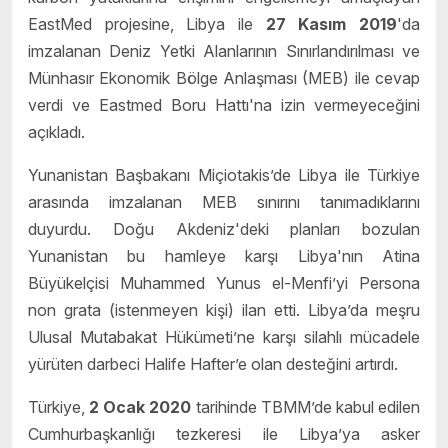
EastMed projesine, Libya ile
27 Kasım 2019
'da
imzalanan Deniz Yetki Alanlarının Sınırlandırılması ve
Münhasır Ekonomik Bölge Anlaşması (MEB) ile cevap
verdi ve Eastmed Boru Hattı'na izin vermeyeceğini
açıkladı.
Yunanistan Başbakanı Miçiotakis’de Libya ile Türkiye
arasında imzalanan MEB sınırını tanımadıklarını
duyurdu. Doğu Akdeniz'deki planları bozulan
Yunanistan bu hamleye karşı Libya'nın Atina
Büyükelçisi Muhammed Yunus el-Menfi’yi Persona
non grata (istenmeyen kişi) ilan etti. Libya’da meşru
Ulusal Mutabakat Hükümeti’ne karşı silahlı mücadele
yürüten darbeci Halife Hafter’e olan desteğini artırdı.
Türkiye,
2 Ocak 2020
tarihinde TBMM’de kabul edilen
Cumhurbaşkanlığı tezkeresi ile Libya’ya asker