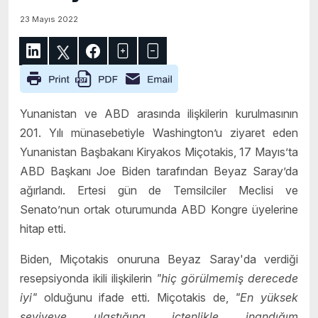
23 Mayıs 2022
Yunanistan ve ABD arasında ilişkilerin kurulmasının
201. Yılı münasebetiyle Washington’u ziyaret eden
Yunanistan Başbakanı Kiryakos Miçotakis, 17 Mayıs’ta
ABD Başkanı Joe Biden tarafından Beyaz Saray’da
ağırlandı. Ertesi gün de Temsilciler Meclisi ve
Senato’nun ortak oturumunda ABD Kongre üyelerine
hitap etti.
Biden, Miçotakis onuruna Beyaz Saray'da verdiği
resepsiyonda ikili ilişkilerin
"hiç görülmemi
ş
derecede
iyi"
olduğunu ifade etti. Miçotakis de,
"En yüksek
seviyeye ula
ş
t
ı
ğ
ı
na i
ç
tenlikle inand
ı
ğ
ı
m