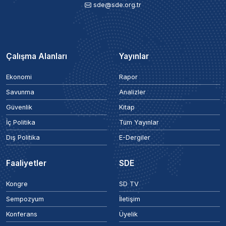
sde@sde.org.tr
Çalışma Alanları
Yayınlar
Ekonomi
Rapor
Savunma
Analizler
Güvenlik
Kitap
İç Politika
Tüm Yayınlar
Dış Politika
E-Dergiler
Faaliyetler
SDE
Kongre
SD TV
Sempozyum
İletişim
Konferans
Üyelik