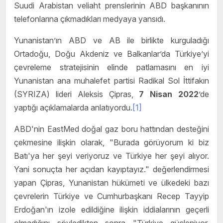
Suudi Arabistan veliaht prenslerinin ABD başkanının
telefonlarına çıkmadıkları medyaya yansıdı.
Yunanistan’ın ABD ve AB ile birlikte kurguladığı
Ortadoğu, Doğu Akdeniz ve Balkanlar’da Türkiye’yi
çevreleme stratejisinin elinde patlamasını en iyi
Yunanistan ana muhalefet partisi Radikal Sol İttifakın
(SYRIZA) lideri Aleksis Çipras,
7 Nisan 2022
’de
yaptığı açıklamalarda anlatıyordu.
[1]
ABD'nin EastMed doğal gaz boru hattından desteğini
çekmesine ilişkin olarak, "Burada görüyorum ki biz
Batı'ya her şeyi veriyoruz ve Türkiye her şeyi alıyor.
Yani sonuçta her açıdan kayıptayız." değerlendirmesi
yapan Çipras, Yunanistan hükümeti ve ülkedeki bazı
çevrelerin Türkiye ve Cumhurbaşkanı Recep Tayyip
Erdoğan'ın izole edildiğine ilişkin iddialarının geçerli