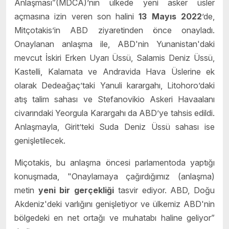
Anlaşması”(MDCA)’nın ülkede yeni asker üsler
açmasına izin veren son halini
13 Mayıs 2022
’de,
Mitçotakis’in ABD ziyaretinden önce onayladı.
Onaylanan anlaşma ile, ABD'nin Yunanistan'daki
mevcut İskiri Erken Uyarı Üssü, Salamis Deniz Üssü,
Kastelli, Kalamata ve Andravida Hava Üslerine ek
olarak Dedeağaç’taki Yanuli karargahı, Litohoro’daki
atış talim sahası ve Stefanovikio Askeri Havaalanı
civarındaki Yeorgula Karargahı da ABD’ye tahsis edildi.
Anlaşmayla, Girit’teki Suda Deniz Üssü sahası ise
genişletilecek.
Miçotakis, bu anlaşma öncesi parlamentoda yaptığı
konuşmada, "Onaylamaya çağırdığımız (anlaşma)
metin
yeni bir gerçekli
ğ
i
tasvir ediyor. ABD, Doğu
Akdeniz'deki varlığını genişletiyor ve ülkemiz ABD'nin
bölgedeki en net ortağı ve muhatabı haline geliyor”