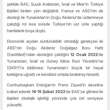
şekilde BAE, Suudi Arabistan, İsrail ve Mısır’ın Türkiye
ilişkileri birden yön değiştirdi. Fransa ve ABD’nin de
desteği ile Yunanistan’ın Doğu Akdeniz’de üstlenmeye
çalıştığı rol kısa sürede Türkiye’nin üst üste yaptığı
hamlelerle boşa düştü.
Ekonomik açıdan sürdürülebilir olmadığı gerekçesi ile
ABD'nin Doğu Akdeniz Doğalgaz Boru Hattı
(EastMed)’ndan desteğini çektiğini
12 Ocak 2022
’de
Yunanistan, İsrail ve Güney Kıbrıs Rum Yönetimi'ne
(GKRY)’a bildirmesi Yunanistan’ı büyük bir hayal
kırıklığına uğrattı ve kendisini ortada bırakılmış hissetti.
Cumhurbaşkanı Erdoğan’ın Prens Zayed’in davetine
icabet ederek
14-15
Ş
ubat 2022
’de BAE’ye gitmesi ile
ilişkileri stratejik işbirliği yönünde çok üst seviyeye
yükseltti.