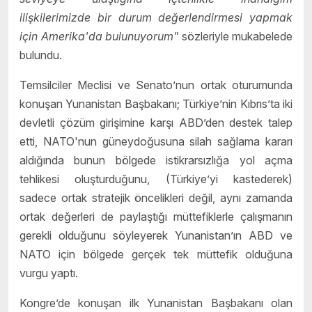
ili
ş
kilerimizde bir durum de
ğ
erlendirmesi yapmak
i
ç
in Amerika'da bulunuyorum"
sözleriyle mukabelede
bulundu.
Temsilciler Meclisi ve Senato’nun ortak oturumunda
konuşan Yunanistan Başbakanı; Türkiye’nin Kıbrıs’ta iki
devletli çözüm girişimine karşı ABD’den destek talep
etti, NATO'nun güneydoğusuna silah sağlama kararı
aldığında bunun bölgede istikrarsızlığa yol açma
tehlikesi oluşturduğunu, (Türkiye’yi kastederek)
sadece ortak stratejik öncelikleri değil, aynı zamanda
ortak değerleri de paylaştığı müttefiklerle çalışmanın
gerekli olduğunu söyleyerek Yunanistan’ın ABD ve
NATO için bölgede gerçek tek müttefik olduğuna
vurgu yaptı.
Kongre’de konuşan ilk Yunanistan Başbakanı olan