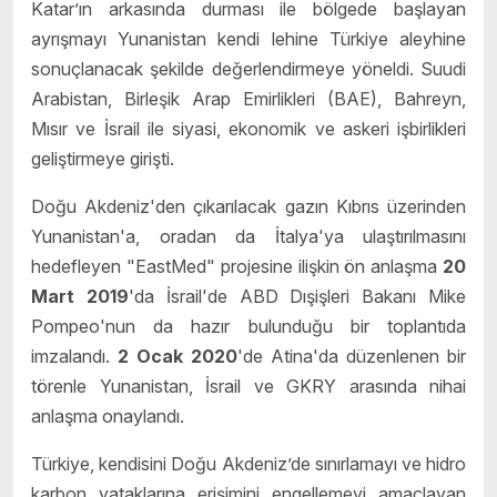
Katar’ın arkasında durması ile bölgede başlayan
ayrışmayı Yunanistan kendi lehine Türkiye aleyhine
sonuçlanacak şekilde değerlendirmeye yöneldi. Suudi
Arabistan, Birleşik Arap Emirlikleri (BAE), Bahreyn,
Mısır ve İsrail ile siyasi, ekonomik ve askeri işbirlikleri
geliştirmeye girişti.
Doğu Akdeniz'den çıkarılacak gazın Kıbrıs üzerinden
Yunanistan'a, oradan da İtalya'ya ulaştırılmasını
hedefleyen "EastMed" projesine ilişkin ön anlaşma
20
Mart 2019
'da İsrail'de ABD Dışişleri Bakanı Mike
Pompeo'nun da hazır bulunduğu bir toplantıda
imzalandı.
2 Ocak 2020
'de Atina'da düzenlenen bir
törenle Yunanistan, İsrail ve GKRY arasında nihai
anlaşma onaylandı.
Türkiye, kendisini Doğu Akdeniz’de sınırlamayı ve hidro
karbon yataklarına erişimini engellemeyi amaçlayan