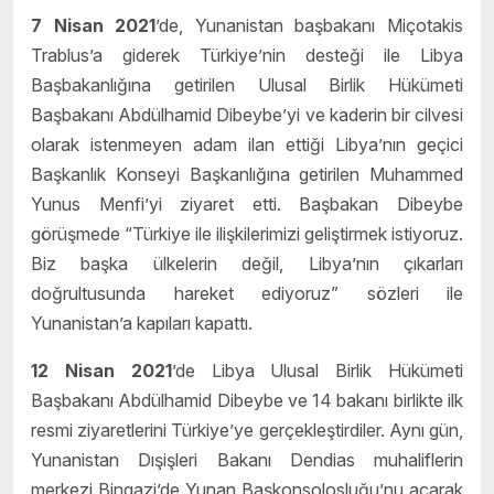
7 Nisan 2021
’de, Yunanistan başbakanı Miçotakis
Trablus’a giderek Türkiye’nin desteği ile Libya
Başbakanlığına getirilen Ulusal Birlik Hükümeti
Başbakanı Abdülhamid Dibeybe’yi ve kaderin bir cilvesi
olarak istenmeyen adam ilan ettiği Libya’nın geçici
Başkanlık Konseyi Başkanlığına getirilen Muhammed
Yunus Menfi’yi ziyaret etti. Başbakan Dibeybe
görüşmede “Türkiye ile ilişkilerimizi geliştirmek istiyoruz.
Biz başka ülkelerin değil, Libya’nın çıkarları
doğrultusunda hareket ediyoruz” sözleri ile
Yunanistan’a kapıları kapattı.
12 Nisan 2021
’de Libya Ulusal Birlik Hükümeti
Başbakanı Abdülhamid Dibeybe ve 14 bakanı birlikte ilk
resmi ziyaretlerini Türkiye’ye gerçekleştirdiler. Aynı gün,
Yunanistan Dışişleri Bakanı Dendias muhaliflerin
merkezi Bingazi’de Yunan Başkonsolosluğu’nu açarak