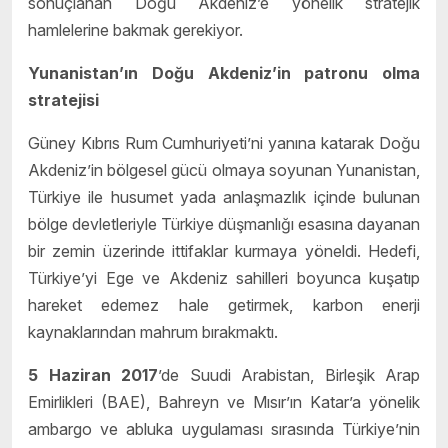
sonuçlanan Doğu Akdeniz’e yönelik stratejik
hamlelerine bakmak gerekiyor.
Yunanistan’ın Do
ğ
u Akdeniz’in patronu olma
stratejisi
Güney Kıbrıs Rum Cumhuriyeti’ni yanına katarak Doğu
Akdeniz’in bölgesel gücü olmaya soyunan Yunanistan,
Türkiye ile husumet yada anlaşmazlık içinde bulunan
bölge devletleriyle Türkiye düşmanlığı esasına dayanan
bir zemin üzerinde ittifaklar kurmaya yöneldi. Hedefi,
Türkiye’yi Ege ve Akdeniz sahilleri boyunca kuşatıp
hareket edemez hale getirmek, karbon enerji
kaynaklarından mahrum bırakmaktı.
5 Haziran 2017
’de Suudi Arabistan, Birleşik Arap
Emirlikleri (BAE), Bahreyn ve Mısır’ın Katar’a yönelik
ambargo ve abluka uygulaması sırasında Türkiye’nin