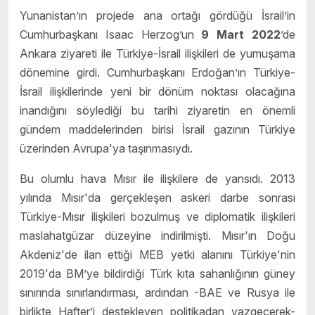
Yunanistan’ın projede ana ortağı gördüğü İsrail’in
Cumhurbaşkanı Isaac Herzog’un
9 Mart 2022
’de
Ankara ziyareti ile Türkiye-İsrail ilişkileri de yumuşama
dönemine girdi. Cumhurbaşkanı Erdoğan’ın Türkiye-
İsrail ilişkilerinde yeni bir dönüm noktası olacağına
inandığını söylediği bu tarihi ziyaretin en önemli
gündem maddelerinden birisi İsrail gazının Türkiye
üzerinden Avrupa'ya taşınmasıydı.
Bu olumlu hava Mısır ile ilişkilere de yansıdı. 2013
yılında Mısır'da gerçekleşen askeri darbe sonrası
Türkiye-Mısır ilişkileri bozulmuş ve diplomatik ilişkileri
maslahatgüzar düzeyine indirilmişti. Mısır'ın Doğu
Akdeniz'de ilan ettiği MEB yetki alanını Türkiye'nin
2019'da BM’ye bildirdiği Türk kıta sahanlığının güney
sınırında sınırlandırması, ardından -BAE ve Rusya ile
birlikte Hafter’i destekleyen politikadan vazgeçerek-