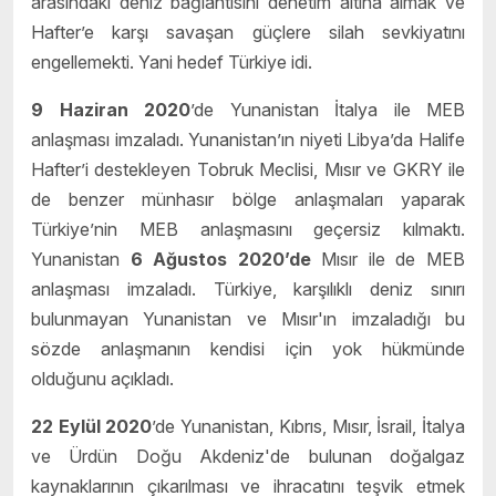
arasındaki deniz bağlantısını denetim altına almak ve
Hafter’e karşı savaşan güçlere silah sevkiyatını
engellemekti. Yani hedef Türkiye idi.
9 Haziran 2020
’de Yunanistan İtalya ile MEB
anlaşması imzaladı. Yunanistan’ın niyeti Libya’da Halife
Hafter’i destekleyen Tobruk Meclisi, Mısır ve GKRY ile
de benzer münhasır bölge anlaşmaları yaparak
Türkiye’nin MEB anlaşmasını geçersiz kılmaktı.
Yunanistan
6 A
ğ
ustos 2020’de
Mısır ile de MEB
anlaşması imzaladı. Türkiye, karşılıklı deniz sınırı
bulunmayan Yunanistan ve Mısır'ın imzaladığı bu
sözde anlaşmanın kendisi için yok hükmünde
olduğunu açıkladı.
22 Eylül 2020
’de Yunanistan, Kıbrıs, Mısır, İsrail, İtalya
ve Ürdün Doğu Akdeniz'de bulunan doğalgaz
kaynaklarının çıkarılması ve ihracatını teşvik etmek