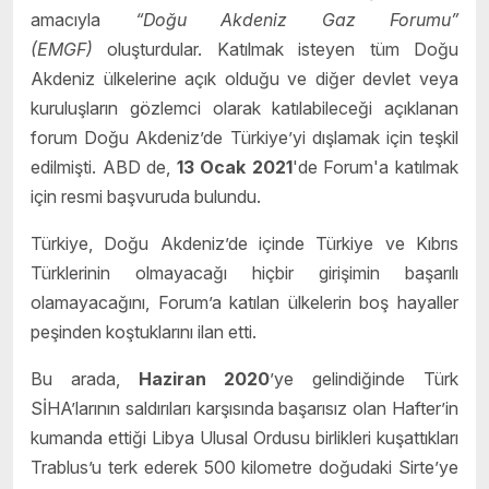
amacıyla
“Do
ğ
u Akdeniz Gaz Forumu”
(EMGF)
oluşturdular. Katılmak isteyen tüm Doğu
Akdeniz ülkelerine açık olduğu ve diğer devlet veya
kuruluşların gözlemci olarak katılabileceği açıklanan
forum Doğu Akdeniz’de Türkiye’yi dışlamak için teşkil
edilmişti. ABD de,
13 Ocak 2021
'de Forum'a katılmak
için resmi başvuruda bulundu.
Türkiye, Doğu Akdeniz’de içinde Türkiye ve Kıbrıs
Türklerinin olmayacağı hiçbir girişimin başarılı
olamayacağını, Forum’a katılan ülkelerin boş hayaller
peşinden koştuklarını ilan etti.
Bu arada,
Haziran 2020
’ye gelindiğinde Türk
SİHA’larının saldırıları karşısında başarısız olan Hafter’in
kumanda ettiği Libya Ulusal Ordusu birlikleri kuşattıkları
Trablus’u terk ederek 500 kilometre doğudaki Sirte’ye