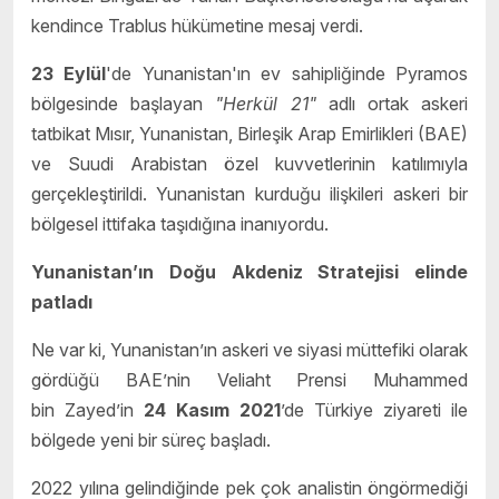
kendince Trablus hükümetine mesaj verdi.
23 Eylül
'de Yunanistan'ın ev sahipliğinde Pyramos
bölgesinde başlayan
"Herkül 21"
adlı ortak askeri
tatbikat Mısır, Yunanistan, Birleşik Arap Emirlikleri (BAE)
ve Suudi Arabistan özel kuvvetlerinin katılımıyla
gerçekleştirildi. Yunanistan kurduğu ilişkileri askeri bir
bölgesel ittifaka taşıdığına inanıyordu.
Yunanistan’ın Do
ğ
u Akdeniz Stratejisi elinde
patladı
Ne var ki, Yunanistan’ın askeri ve siyasi müttefiki olarak
gördüğü BAE’nin Veliaht Prensi Muhammed
bin Zayed’in
24 Kasım 2021
’de Türkiye ziyareti ile
bölgede yeni bir süreç başladı.
2022 yılına gelindiğinde pek çok analistin öngörmediği