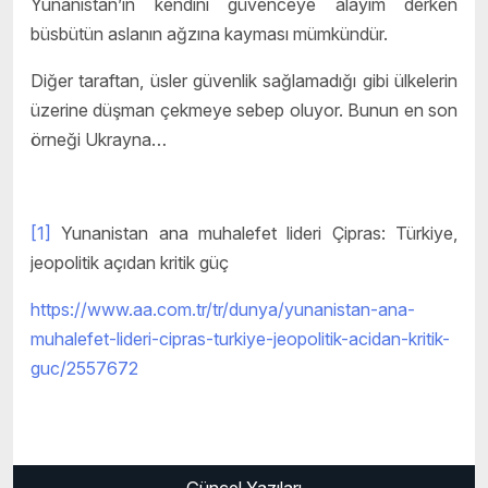
Yunanistan’ın kendini güvenceye alayım derken
büsbütün aslanın ağzına kayması mümkündür.
Diğer taraftan, üsler güvenlik sağlamadığı gibi ülkelerin
üzerine düşman çekmeye sebep oluyor. Bunun en son
örneği Ukrayna…
[1]
Yunanistan ana muhalefet lideri Çipras: Türkiye,
jeopolitik açıdan kritik güç
https://www.aa.com.tr/tr/dunya/yunanistan-ana-
muhalefet-lideri-cipras-turkiye-jeopolitik-acidan-kritik-
guc/2557672