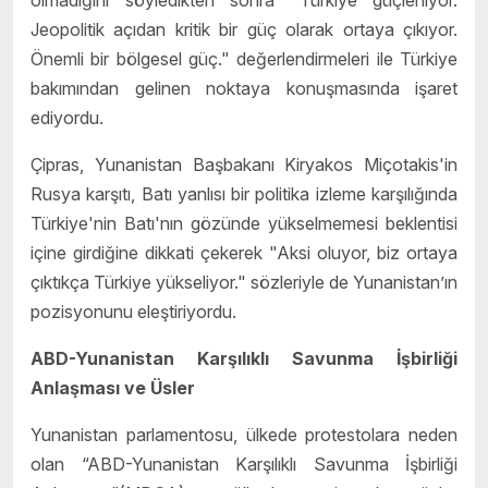
olmadığını söyledikten sonra "Türkiye güçleniyor.
Jeopolitik açıdan kritik bir güç olarak ortaya çıkıyor.
Önemli bir bölgesel güç." değerlendirmeleri ile Türkiye
bakımından gelinen noktaya konuşmasında işaret
ediyordu.
Çipras, Yunanistan Başbakanı Kiryakos Miçotakis'in
Rusya karşıtı, Batı yanlısı bir politika izleme karşılığında
Türkiye'nin Batı'nın gözünde yükselmemesi beklentisi
içine girdiğine dikkati çekerek "Aksi oluyor, biz ortaya
çıktıkça Türkiye yükseliyor." sözleriyle de Yunanistan’ın
pozisyonunu eleştiriyordu.
ABD-Yunanistan Kar
ş
ılıklı Savunma
İş
birli
ğ
i
Anla
ş
ması ve Üsler
Yunanistan parlamentosu, ülkede protestolara neden
olan “ABD-Yunanistan Karşılıklı Savunma İşbirliği