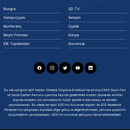
Kongre
SD TV
Sempozyum
İletişim
Konferans
Üyelik
Beyin Fırtınası
Künye
EİK Toplantıları
Kurumsal
Bu site içeriğinin telif hakları Stratejik Düşünce Enstitüsü’ne ait olup 5846 Sayılı Fikir
ve Sanat Eserleri Kanunu uyarınca kaynak gösterilerek kısmen yapılacak alıntılar
dışında önceden izin alınmaksızın hiçbir şekilde kullanılamaz ve yeniden
yayımlanamaz. Bu sitede yer alan SDE'nin kurumsal bilgileri ile SDE Akademik
Personeli'nin çalışmaları dışındaki diğer görüş ve değerlendirmeler, yalnızca yazarının
düşüncelerini yansıtmaktadır; SDE'nin kurumsal görüşünü temsil etmemektedir.