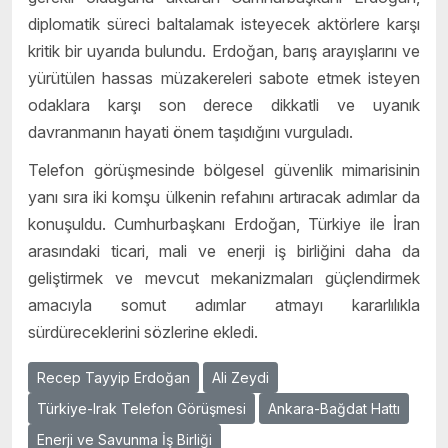
diplomatik süreci baltalamak isteyecek aktörlere karşı
kritik bir uyarıda bulundu. Erdoğan, barış arayışlarını ve
yürütülen hassas müzakereleri sabote etmek isteyen
odaklara karşı son derece dikkatli ve uyanık
davranmanın hayati önem taşıdığını vurguladı.
Telefon görüşmesinde bölgesel güvenlik mimarisinin
yanı sıra iki komşu ülkenin refahını artıracak adımlar da
konuşuldu. Cumhurbaşkanı Erdoğan, Türkiye ile İran
arasındaki ticari, mali ve enerji iş birliğini daha da
geliştirmek ve mevcut mekanizmaları güçlendirmek
amacıyla somut adımlar atmayı kararlılıkla
sürdüreceklerini sözlerine ekledi.
Recep Tayyip Erdoğan
Ali Zeydi
Türkiye-Irak Telefon Görüşmesi
Ankara-Bağdat Hattı
Enerji ve Savunma İş Birliği