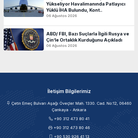
Yükseliyor Havalimanında Patlayıcı
Yüklü İHA Bulundu, Kont..
06 Ağustos 2026
ABD/ FBI, Bazı Suçlarla İlgili Rusya ve
Çin’le Ortaklık Kurduğunu Açıkladı
06 Ağustos 2026
İletişim Bilgilerimiz
Çetin Emeç Bulvarı Aşağı Öveçler Mah. 1330. Cad. No:12, 06460
Çankaya - Ankara
+90 312 473 80 41
+90 312 473 80 46
+90 530 926 41 13