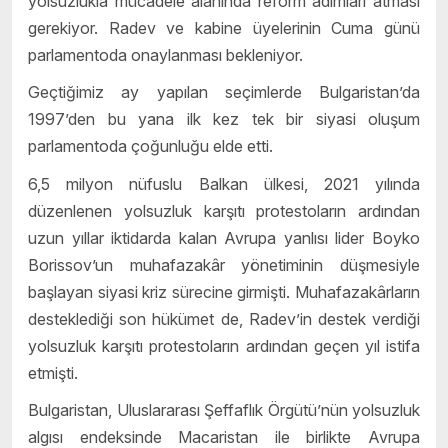
yolsuzlukla mücadele alanında reform adımları atması
gerekiyor. Radev ve kabine üyelerinin Cuma günü
parlamentoda onaylanması bekleniyor.
Geçtiğimiz ay yapılan seçimlerde Bulgaristan’da
1997’den bu yana ilk kez tek bir siyasi oluşum
parlamentoda çoğunluğu elde etti.
6,5 milyon nüfuslu Balkan ülkesi, 2021 yılında
düzenlenen yolsuzluk karşıtı protestoların ardından
uzun yıllar iktidarda kalan Avrupa yanlısı lider Boyko
Borissov’un muhafazakâr yönetiminin düşmesiyle
başlayan siyasi kriz sürecine girmişti. Muhafazakârların
desteklediği son hükümet de, Radev’in destek verdiği
yolsuzluk karşıtı protestoların ardından geçen yıl istifa
etmişti.
Bulgaristan, Uluslararası Şeffaflık Örgütü’nün yolsuzluk
algısı endeksinde Macaristan ile birlikte Avrupa