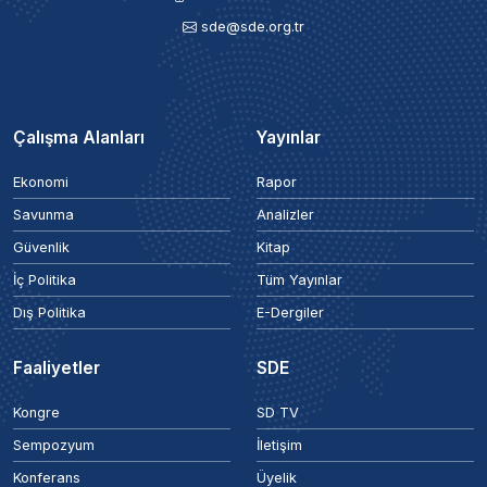
sde@sde.org.tr
Çalışma Alanları
Yayınlar
Ekonomi
Rapor
Savunma
Analizler
Güvenlik
Kitap
İç Politika
Tüm Yayınlar
Dış Politika
E-Dergiler
Faaliyetler
SDE
Kongre
SD TV
Sempozyum
İletişim
Konferans
Üyelik