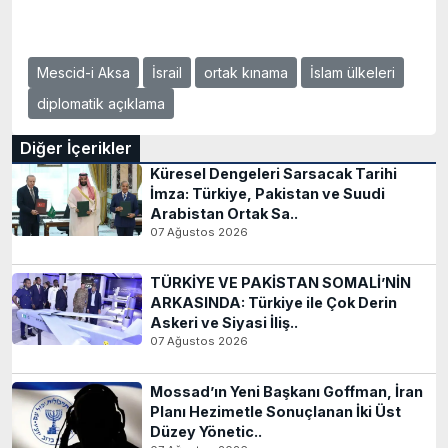
Mescid-i Aksa
İsrail
ortak kınama
İslam ülkeleri
diplomatik açıklama
Diğer İçerikler
Küresel Dengeleri Sarsacak Tarihi
İmza: Türkiye, Pakistan ve Suudi
Arabistan Ortak Sa..
07 Ağustos 2026
TÜRKİYE VE PAKİSTAN SOMALİ’NİN
ARKASINDA: Türkiye ile Çok Derin
Askeri ve Siyasi İliş..
07 Ağustos 2026
Mossad’ın Yeni Başkanı Goffman, İran
Planı Hezimetle Sonuçlanan İki Üst
Düzey Yönetic..