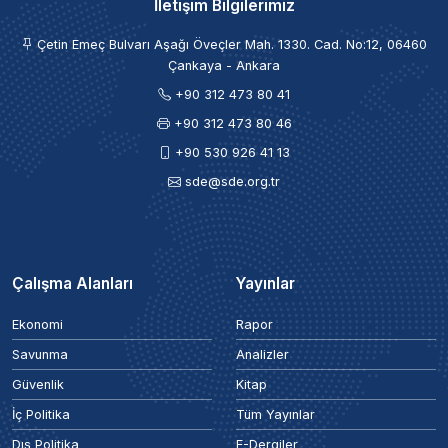
İletişim Bilgilerimiz
Çetin Emeç Bulvarı Aşağı Öveçler Mah. 1330. Cad. No:12, 06460
Çankaya - Ankara
+90 312 473 80 41
+90 312 473 80 46
+90 530 926 41 13
sde@sde.org.tr
Çalışma Alanları
Yayınlar
Ekonomi
Rapor
Savunma
Analizler
Güvenlik
Kitap
İç Politika
Tüm Yayınlar
Dış Politika
E-Dergiler