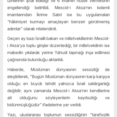
izinlerinin iptal edildiği ve 6 imamın hutbe vermesinin
engellendiği belirtildi. Mescid-i Aksa’nın kıdemli
imamlarından İkrime Sabri ise bu uygulamaları
“hâkimiyet kurmayı amaçlayan benzeri görülmemiş
adımlar” olarak nitelendirdi.
Geçen ay bazı İsrailli bakan ve milletvekillerinin Mescid-
i Aksa’ya toplu girişler düzenlediği, bir milletvekilinin ise
mabedin yıkılarak yerine Yahudi tapınağı inşa edilmesi
çağrısında bulunduğu aktarıldı.
Haberde, Müslüman dünyasının sessizliği de
eleştirilerek, “Bugün Müslüman dünyasının karşı karşıya
olduğu en büyük tehdit yalnızca İsrail saldırganlığı
değildir; aynı zamanda Mescid-i Aksa’nın kendilerine
ait olduğunu söyleyenlerin kayıtsızlığı ve
bölünmüşlüğüdür” ifadelerine yer verildi.
Yazı, uluslararası toplumun sessizliğinin “tarafsızlık