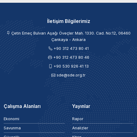
İletişim Bilgilerimiz
Çetin Emeç Bulvarı Aşağı Öveçler Mah. 1330. Cad. No:12, 06460
Çankaya - Ankara
+90 312 473 80 41
+90 312 473 80 46
+90 530 926 41 13
sde@sde.org.tr
Çalışma Alanları
Yayınlar
Ekonomi
Rapor
Savunma
Analizler