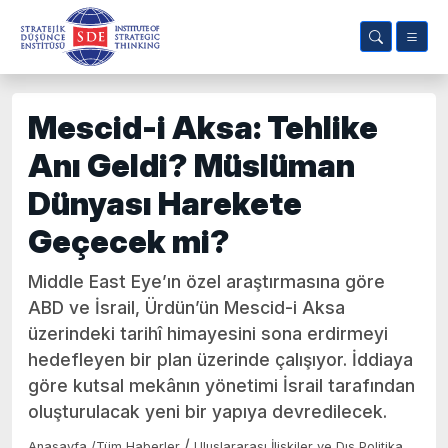
Mescid-i Aksa: Tehlike
Anı Geldi? Müslüman
Dünyası Harekete
Geçecek mi?
Middle East Eye’ın özel araştırmasına göre
ABD ve İsrail, Ürdün’ün Mescid-i Aksa
üzerindeki tarihî himayesini sona erdirmeyi
hedefleyen bir plan üzerinde çalışıyor. İddiaya
göre kutsal mekânın yönetimi İsrail tarafından
oluşturulacak yeni bir yapıya devredilecek.
/
Anasayfa
/
Tüm Haberler
Uluslararası İlişkiler ve Dış Politika