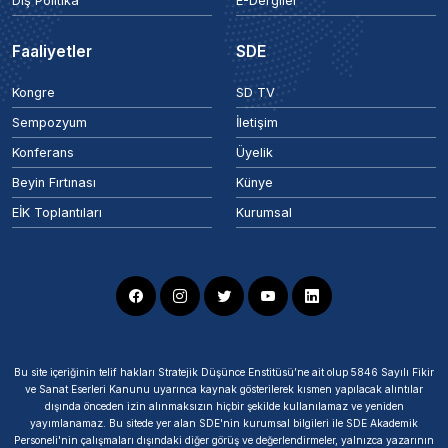
Dış Politika
E-Dergiler
Faaliyetler
SDE
Kongre
SD TV
Sempozyum
İletişim
Konferans
Üyelik
Beyin Fırtınası
Künye
EİK Toplantıları
Kurumsal
Bu site içeriğinin telif hakları Stratejik Düşünce Enstitüsü’ne ait olup 5846 Sayılı Fikir
ve Sanat Eserleri Kanunu uyarınca kaynak gösterilerek kısmen yapılacak alıntılar
dışında önceden izin alınmaksızın hiçbir şekilde kullanılamaz ve yeniden
yayımlanamaz. Bu sitede yer alan SDE'nin kurumsal bilgileri ile SDE Akademik
Personeli'nin çalışmaları dışındaki diğer görüş ve değerlendirmeler, yalnızca yazarının