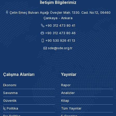
İletişim Bilgilerimiz
Çetin Emeç Bulvarı Aşağı Öveçler Mah. 1330. Cad. No:12, 06460
Çankaya - Ankara
+90 312 473 80 41
+90 312 473 80 46
+90 530 926 41 13
sde@sde.org.tr
Çalışma Alanları
Yayınlar
Ekonomi
Rapor
Savunma
Analizler
Güvenlik
Kitap
İç Politika
Tüm Yayınlar