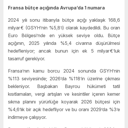
Fransa bütçe açığında Avrupa’da 1 numara
2024 yılı sonu itibarıyla bütçe açığı yaklaşık 168,6
milyar € (GSYH’nin %5,8’i) olarak kaydedildi. Bu oran
Euro Bölgesi’nde en yüksek seviye oldu. Bütçe
açığının, 2025 yılında %5,4 civarına düşürülmesi
hedefleniyor; ancak bunun için ek 5 milyar €’luk
tasarruf gerekiyor.
Fransa’nın kamu borcu 2024 sonunda GSYH’nin
%113 seviyesinde; 2026’da %118’in üzerine çıkması
bekleniyor. Başbakan Bayrou hükümeti tatil
kısıtlamaları, vergi artışları ve kesintiler içeren kemer
sıkma planını yürürlüğe koyarak 2026 bütçesi için
%4,6’lık bir açık hedefliyor ve bu oranı 2029’da %3’e
indirmeye çalışıyor.