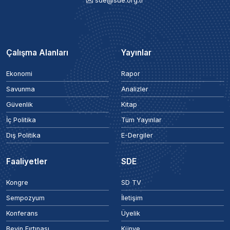
sde@sde.org.tr
Çalışma Alanları
Yayınlar
Ekonomi
Rapor
Savunma
Analizler
Güvenlik
Kitap
İç Politika
Tüm Yayınlar
Dış Politika
E-Dergiler
Faaliyetler
SDE
Kongre
SD TV
Sempozyum
İletişim
Konferans
Üyelik
Beyin Fırtınası
Künye