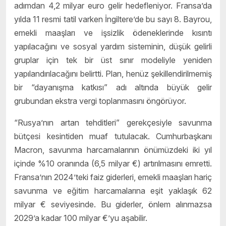
adımdan 4,2 milyar euro gelir hedefleniyor. Fransa’da
yılda 11 resmi tatil varken İngiltere’de bu sayı 8. Bayrou,
emekli maaşları ve işsizlik ödeneklerinde kısıntı
yapılacağını ve sosyal yardım sisteminin, düşük gelirli
gruplar için tek bir üst sınır modeliyle yeniden
yapılandırılacağını belirtti. Plan, henüz şekillendirilmemiş
bir “dayanışma katkısı” adı altında büyük gelir
grubundan ekstra vergi toplanmasını öngörüyor.
“Rusya’nın artan tehditleri” gerekçesiyle savunma
bütçesi kesintiden muaf tutulacak. Cumhurbaşkanı
Macron, savunma harcamalarının önümüzdeki iki yıl
içinde %10 oranında (6,5 milyar €) artırılmasını emretti.
Fransa’nın 2024’teki faiz giderleri, emekli maaşları hariç
savunma ve eğitim harcamalarına eşit yaklaşık 62
milyar € seviyesinde. Bu giderler, önlem alınmazsa
2029’a kadar 100 milyar €’yu aşabilir.