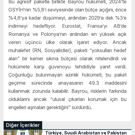
Bu agresif paketle birlikte Bayrou hükümeti, 2024’te
GSYİH’nin %5,8’i seviyesinde olan bütçe açığını, önce
%4,6’ya kadar düşürmeyi, ardından 2029’a dek %3’e
indirmeyi hedefliyor. Eurostat, Fransa’yı AB’de
Romanya ve Polonya’nın ardından en yüksek açık
veren üçüncü ülke olarak işaret ediyor. Ancak
muhalefet (RN, Sosyalistler), paketi “yoksulları hedef
alan” bir kemer sıkma bütçesi olarak nitelendirdi ve
hükümete karşı güvenoyu tehdidiyle yanıt verdi.
Çoğunluğu bulunmayan azınlık hükümeti, bu paket
geçirme sürecinde anayasanın 49.3 maddesini
kullanmak zorunda kalabilir. Bayrou, risklerin farkında
olduklarını ancak “ulusal çıkarları korumak için bu
engelleri aşmaları gerektiğini” sürdürdü.
Diğer İçerikler
Türkiye, Suudi Arabistan ve Pakistan