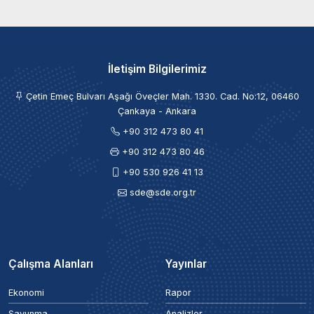
İletişim Bilgilerimiz
Çetin Emeç Bulvarı Aşağı Öveçler Mah. 1330. Cad. No:12, 06460
Çankaya - Ankara
+90 312 473 80 41
+90 312 473 80 46
+90 530 926 41 13
sde@sde.org.tr
Çalışma Alanları
Yayınlar
Ekonomi
Rapor
Savunma
Analizler