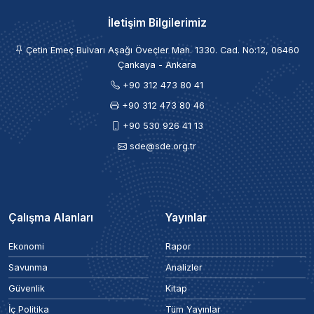
İletişim Bilgilerimiz
Çetin Emeç Bulvarı Aşağı Öveçler Mah. 1330. Cad. No:12, 06460
Çankaya - Ankara
+90 312 473 80 41
+90 312 473 80 46
+90 530 926 41 13
sde@sde.org.tr
Çalışma Alanları
Yayınlar
Ekonomi
Rapor
Savunma
Analizler
Güvenlik
Kitap
İç Politika
Tüm Yayınlar