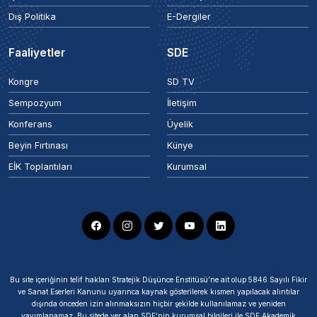
Dış Politika
E-Dergiler
Faaliyetler
SDE
Kongre
SD TV
Sempozyum
İletişim
Konferans
Üyelik
Beyin Fırtınası
Künye
EİK Toplantıları
Kurumsal
Bu site içeriğinin telif hakları Stratejik Düşünce Enstitüsü’ne ait olup 5846 Sayılı Fikir
ve Sanat Eserleri Kanunu uyarınca kaynak gösterilerek kısmen yapılacak alıntılar
dışında önceden izin alınmaksızın hiçbir şekilde kullanılamaz ve yeniden
yayımlanamaz. Bu sitede yer alan SDE'nin kurumsal bilgileri ile SDE Akademik