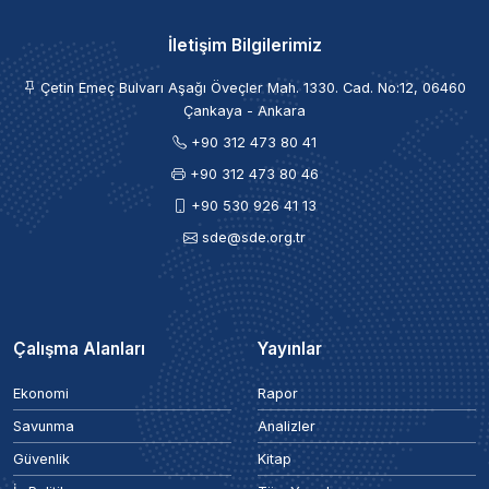
İletişim Bilgilerimiz
Çetin Emeç Bulvarı Aşağı Öveçler Mah. 1330. Cad. No:12, 06460
Çankaya - Ankara
+90 312 473 80 41
+90 312 473 80 46
+90 530 926 41 13
sde@sde.org.tr
Çalışma Alanları
Yayınlar
Ekonomi
Rapor
Savunma
Analizler
Güvenlik
Kitap