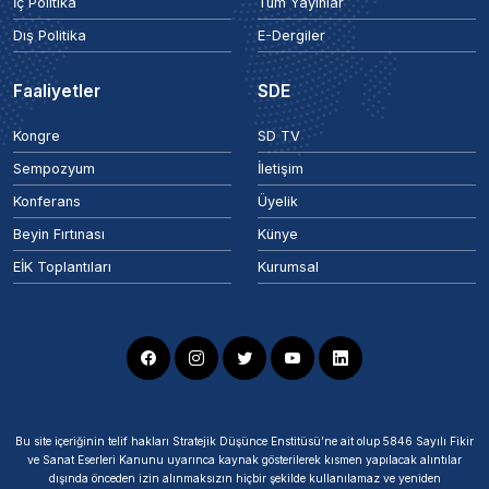
İç Politika
Tüm Yayınlar
Dış Politika
E-Dergiler
Faaliyetler
SDE
Kongre
SD TV
Sempozyum
İletişim
Konferans
Üyelik
Beyin Fırtınası
Künye
EİK Toplantıları
Kurumsal
Bu site içeriğinin telif hakları Stratejik Düşünce Enstitüsü’ne ait olup 5846 Sayılı Fikir
ve Sanat Eserleri Kanunu uyarınca kaynak gösterilerek kısmen yapılacak alıntılar
dışında önceden izin alınmaksızın hiçbir şekilde kullanılamaz ve yeniden