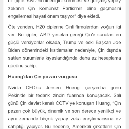
bir çiptir. ABD’nin liderliğini koruması ve gelişmiş yapay
zekanın Çin Komünist Partisi’nin eline geçmesini
engellemesi hayati önem taşıyor” diye ekledi.
Öte yandan, H20 çiplerine Çinli firmalardan yoğun ilgi
var. Bu çipler, ABD yasaları gereği Çin’e sunulan en
güçlü versiyonlar olsada, Trump ve eski Başkan Joe
Biden dönemindeki kısıtlamalar nedeniyle, Çin dışında
satılan sürümlerle kıyaslandığında daha az hesaplama
gücüne sahip.
Huang’dan Çin pazarı vurgusu
Nvidia CEO’su Jensen Huang, çarşamba günü
Pekin’de bir tedarik zinciri fuarında konuşacak. Salı
günü Çin devlet kanalı CCTV’ye konuşan Huang, “Çin
pazarı çok büyük, dinamik ve son derece yenilikçi ve
aynı zamanda birçok yapay zeka araştırmacısına ev
sahipliği yapıyor. Bu nedenle, Amerikalı şirketlerin Çin