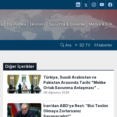
ika
Dış Politika
Ekonomi
Savunma & Güvenlik
Medya & STK
Ara
SD TV
Haberler
Diğer İçerikler
Türkiye, Suudi Arabistan ve
Pakistan Arasında Tarihi "Mekke
Ortak Savunma Anlaşması" ..
08 Ağustos 2026
İran’dan ABD’ye Rest: “Bizi Teslim
Olmaya Zorlarsanız
Savaşacağız!”