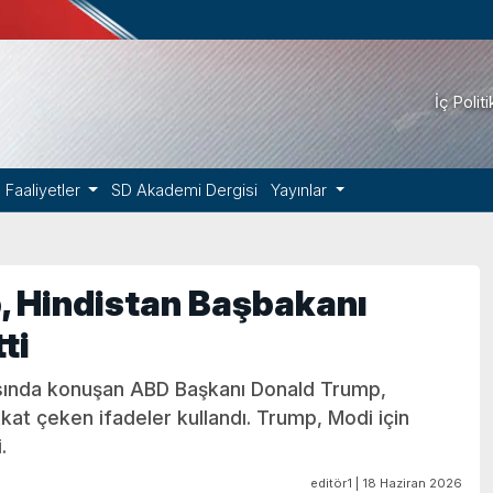
İç Polit
Faaliyetler
SD Akademi Dergisi
Yayınlar
 Hindistan Başbakanı
ti
ısında konuşan ABD Başkanı Donald Trump,
at çeken ifadeler kullandı. Trump, Modi için
.
editör1 | 18 Haziran 2026