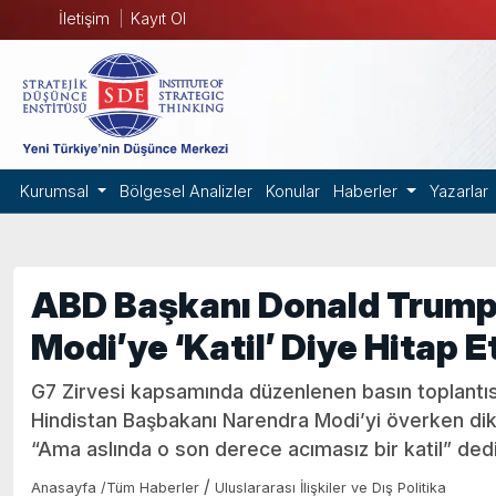
İletişim
Kayıt Ol
Kurumsal
Bölgesel Analizler
Konular
Haberler
Yazarlar
ABD Başkanı Donald Trump,
Modi’ye ‘Katil’ Diye Hitap Et
G7 Zirvesi kapsamında düzenlenen basın toplant
Hindistan Başbakanı Narendra Modi’yi överken dikk
“Ama aslında o son derece acımasız bir katil” dedi
/
Anasayfa
/
Tüm Haberler
Uluslararası İlişkiler ve Dış Politika