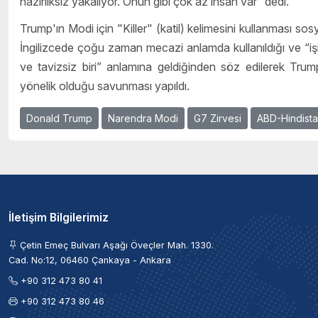
hazırlıksız yakalıyor. Onun gibi çok az insan var” dedi.
Trump'ın Modi için "Killer" (katil) kelimesini kullanması s
İngilizcede çoğu zaman mecazi anlamda kullanıldığı ve “işi
ve tavizsiz biri” anlamına geldiğinden söz edilerek Trump
yönelik olduğu savunması yapıldı.
Donald Trump
Narendra Modi
G7 Zirvesi
ABD-Hindista
İletişim Bilgilerimiz
Çetin Emeç Bulvarı Aşağı Öveçler Mah. 1330.
Cad. No:12, 06460 Çankaya - Ankara
+90 312 473 80 41
+90 312 473 80 46