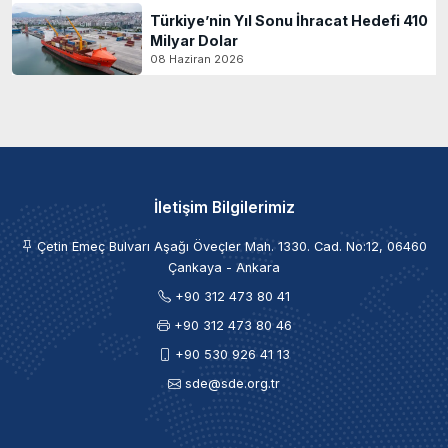
Türkiye’nin Yıl Sonu İhracat Hedefi 410
Milyar Dolar
08 Haziran 2026
İletişim Bilgilerimiz
Çetin Emeç Bulvarı Aşağı Öveçler Mah. 1330. Cad. No:12, 06460
Çankaya - Ankara
+90 312 473 80 41
+90 312 473 80 46
+90 530 926 41 13
sde@sde.org.tr