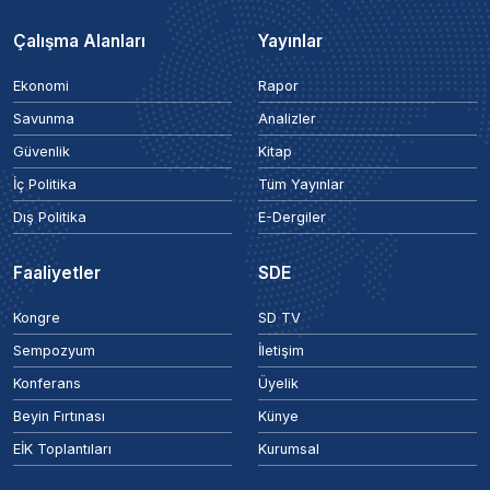
Çalışma Alanları
Yayınlar
Ekonomi
Rapor
Savunma
Analizler
Güvenlik
Kitap
İç Politika
Tüm Yayınlar
Dış Politika
E-Dergiler
Faaliyetler
SDE
Kongre
SD TV
Sempozyum
İletişim
Konferans
Üyelik
Beyin Fırtınası
Künye
EİK Toplantıları
Kurumsal