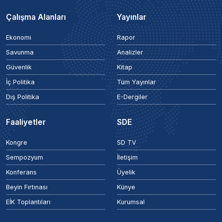
Çalışma Alanları
Yayınlar
Ekonomi
Rapor
Savunma
Analizler
Güvenlik
Kitap
İç Politika
Tüm Yayınlar
Dış Politika
E-Dergiler
Faaliyetler
SDE
Kongre
SD TV
Sempozyum
İletişim
Konferans
Üyelik
Beyin Fırtınası
Künye
EİK Toplantıları
Kurumsal