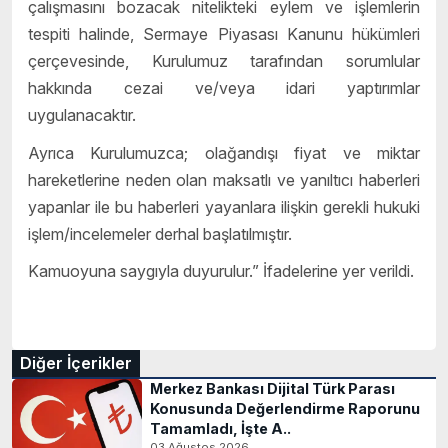
çalı
ş
mas
ı
n
ı
bozacak nitelikteki eylem ve i
ş
lemlerin
tespiti halinde, Sermaye Piyasas
ı
Kanunu h
ü
k
ü
mleri
ç
er
ç
evesinde, Kurulumuz taraf
ı
ndan sorumlular
hakk
ı
nda cezai ve/veya idari yapt
ı
r
ı
mlar
uygulanacaktır.
Ayrıca Kurulumuzca; ola
ğ
and
ı
ş
ı
fiyat ve miktar
hareketlerine neden olan maksatl
ı
ve yan
ı
lt
ı
c
ı
haberleri
yapanlar ile bu haberleri yayanlara ili
ş
kin gerekli hukuki
i
ş
lem/incelemeler derhal ba
ş
lat
ı
lm
ı
ş
t
ı
r.
Kamuoyuna saygıyla duyurulur.”
İ
fadelerine yer verildi.
Diğer İçerikler
Merkez Bankası Dijital Türk Parası
Konusunda Değerlendirme Raporunu
Tamamladı, İşte A..
03 Ağustos 2026