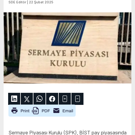
SDE Editör | 22 Şubat 2025
Sermaye Piyasası Kurulu
(SPK),
B
İ
ST
pay piyasasında