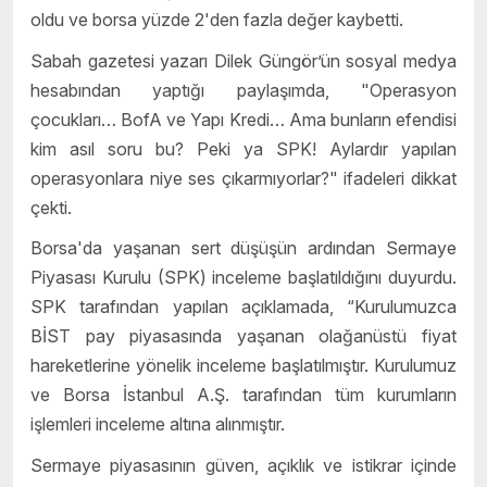
oldu ve borsa yüzde 2'den fazla de
ğ
er kaybetti.
Sabah gazetesi yazarı Dilek Güngör’ün sosyal medya
hesabından yaptı
ğ
ı
payla
ş
ı
mda, "Operasyon
ç
ocuklar
ı…
BofA ve Yap
ı
Kredi… Ama bunların efendisi
kim asıl soru bu? Peki ya SPK! Aylardır yapılan
operasyonlara niye ses çıkarmıyorlar?" ifadeleri dikkat
çekti.
Borsa'da ya
ş
anan sert dü
ş
ü
ş
ü
n ardından Sermaye
Piyasası Kurulu (SPK) inceleme ba
ş
latıldı
ğ
ı
nı duyurdu.
SPK taraf
ı
ndan yap
ı
lan a
çı
klamada,
“
Kurulumuzca
B
İ
ST pay piyasas
ı
nda ya
ş
anan ola
ğ
an
ü
st
ü
fiyat
hareketlerine y
ö
nelik inceleme ba
ş
lat
ı
lm
ı
ş
t
ı
r. Kurulumuz
ve Borsa
İ
stanbul A.
Ş
. taraf
ı
ndan t
ü
m kurumlar
ı
n
i
ş
lemleri inceleme altına alınmı
ş
t
ı
r.
Sermaye piyasasının güven, açıklık ve istikrar içinde