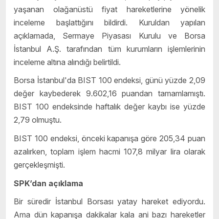
ya
ş
anan ola
ğ
an
ü
st
ü
fiyat hareketlerine y
ö
nelik
inceleme ba
ş
latt
ı
ğ
ı
n
ı
bildirdi. Kuruldan yap
ı
lan
a
çı
klamada, Sermaye Piyasas
ı
Kurulu ve Borsa
İ
stanbul A.
Ş
. taraf
ı
ndan tüm kurumların i
ş
lemlerinin
inceleme alt
ı
na al
ı
nd
ı
ğ
ı
belirtildi.
Borsa
İ
stanbul'da BIST 100 endeksi, g
ü
n
ü
y
ü
zde 2,09
de
ğ
er kaybederek 9.602,16 puandan tamamlam
ı
ş
t
ı
.
BIST 100 endeksinde haftal
ı
k de
ğ
er kayb
ı
ise
y
ü
zde
2,79 olmu
ş
tu.
BIST 100 endeksi, önceki kapanı
ş
a g
ö
re 205,34 puan
azal
ı
rken, toplam i
ş
lem hacmi 107,8 milyar lira olarak
gerçekle
şmişti.
SPK’dan açıklama
Bir süredir
İ
stanbul Borsası yatay hareket ediyordu.
Ama dün kapanı
ş
a dakikalar kala ani bazı hareketler