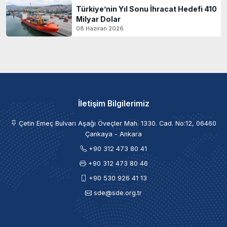
Türkiye’nin Yıl Sonu İhracat Hedefi 410
Milyar Dolar
08 Haziran 2026
İletişim Bilgilerimiz
Çetin Emeç Bulvarı Aşağı Öveçler Mah. 1330. Cad. No:12, 06460
Çankaya - Ankara
+90 312 473 80 41
+90 312 473 80 46
+90 530 926 41 13
sde@sde.org.tr