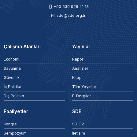
+90 530 926 41 13
sde@sde.org.tr
Çalışma Alanları
Yayınlar
Ekonomi
Rapor
Savunma
Analizler
Güvenlik
Kitap
İç Politika
Tüm Yayınlar
Dış Politika
E-Dergiler
Faaliyetler
SDE
Kongre
SD TV
Sempozyum
İletişim