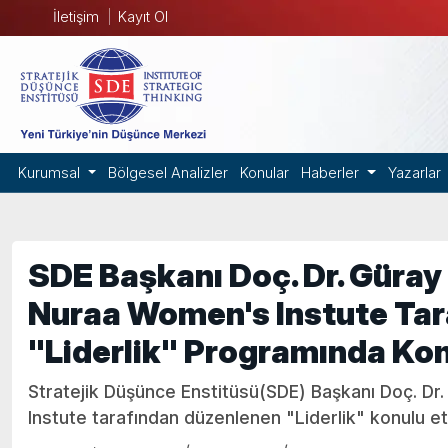
İletişim
Kayıt Ol
Kurumsal
Bölgesel Analizler
Konular
Haberler
Yazarlar
SDE Başkanı Doç. Dr. Güray
Nuraa Women's Instute Ta
"Liderlik" Programında Ko
Stratejik Düşünce Enstitüsü(SDE) Başkanı Doç. D
Instute tarafından düzenlenen "Liderlik" konulu et