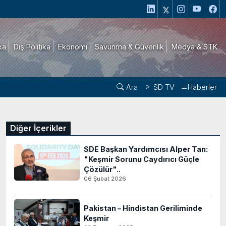
ika
Dış Politika
Ekonomi
Savunma & Güvenlik
Medya & STK
Ara
SD TV
Haberler
Diğer İçerikler
SDE Başkan Yardımcısı Alper Tan:
"Keşmir Sorunu Caydırıcı Güçle
Çözülür"..
06 Şubat 2026
Pakistan – Hindistan Geriliminde
Keşmir