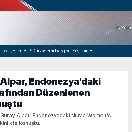
İç Polit
Faaliyetler
SD Akademi Dergisi
Yayınlar
 Alpar, Endonezya'daki
rafından Düzenlenen
nuştu
r. Güray Alpar, Endonezyadaki Nuraa Women's
kinlikte konuştu.