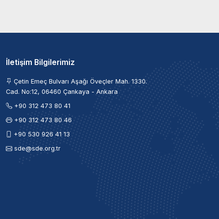
İletişim Bilgilerimiz
Çetin Emeç Bulvarı Aşağı Öveçler Mah. 1330.
Cad. No:12, 06460 Çankaya - Ankara
+90 312 473 80 41
+90 312 473 80 46
+90 530 926 41 13
sde@sde.org.tr