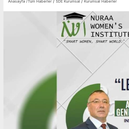
/
/
Anasayfa
/
Tüm Haberler
SDE Kurumsal
Kurumsal Haberler