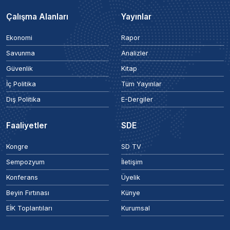
Çalışma Alanları
Yayınlar
Ekonomi
Rapor
Savunma
Analizler
Güvenlik
Kitap
İç Politika
Tüm Yayınlar
Dış Politika
E-Dergiler
Faaliyetler
SDE
Kongre
SD TV
Sempozyum
İletişim
Konferans
Üyelik
Beyin Fırtınası
Künye
EİK Toplantıları
Kurumsal