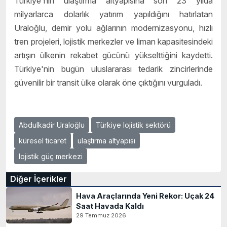
Türkiye'nin ulaştırma altyapısına son 23 yılda
milyarlarca dolarlık yatırım yapıldığını hatırlatan
Uraloğlu, demir yolu ağlarının modernizasyonu, hızlı
tren projeleri, lojistik merkezler ve liman kapasitesindeki
artışın ülkenin rekabet gücünü yükselttiğini kaydetti.
Türkiye'nin bugün uluslararası tedarik zincirlerinde
güvenilir bir transit ülke olarak öne çıktığını vurguladı.
Abdulkadir Uraloğlu
Türkiye lojistik sektörü
küresel ticaret
ulaştırma altyapısı
lojistik güç merkezi
Diğer İçerikler
Hava Araçlarında Yeni Rekor: Uçak 24
Saat Havada Kaldı
29 Temmuz 2026