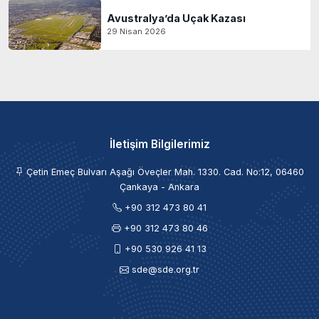
Avustralya’da Uçak Kazası
29 Nisan 2026
İletişim Bilgilerimiz
Çetin Emeç Bulvarı Aşağı Öveçler Mah. 1330. Cad. No:12, 06460
Çankaya - Ankara
+90 312 473 80 41
+90 312 473 80 46
+90 530 926 41 13
sde@sde.org.tr