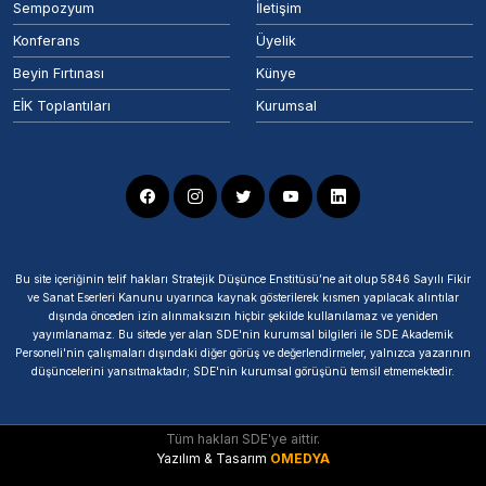
Sempozyum
İletişim
Konferans
Üyelik
Beyin Fırtınası
Künye
EİK Toplantıları
Kurumsal
Bu site içeriğinin telif hakları Stratejik Düşünce Enstitüsü’ne ait olup 5846 Sayılı Fikir
ve Sanat Eserleri Kanunu uyarınca kaynak gösterilerek kısmen yapılacak alıntılar
dışında önceden izin alınmaksızın hiçbir şekilde kullanılamaz ve yeniden
yayımlanamaz. Bu sitede yer alan SDE'nin kurumsal bilgileri ile SDE Akademik
Personeli'nin çalışmaları dışındaki diğer görüş ve değerlendirmeler, yalnızca yazarının
düşüncelerini yansıtmaktadır; SDE'nin kurumsal görüşünü temsil etmemektedir.
Tüm hakları SDE'ye aittir.
Yazılım & Tasarım
OMEDYA