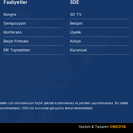
Faaliyetler
SDE
Kongre
SD TV
Sempozyum
İletişim
Konferans
Üyelik
Beyin Fırtınası
Künye
EİK Toplantıları
Kurumsal
 önceden izin alınmaksızın hiçbir şekilde kullanılamaz ve yeniden yayımlanamaz. Bu sitede
i yansıtmaktadır; SDE'nin kurumsal görüşünü temsil etmemektedir.
Yazılım & Tasarım
OMEDYA