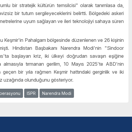
lu bir stratejik kültürün temsilcisi" olarak tanımlasa da,
iz bir tutum sergileyeceklerini belirtti. Bölgedeki askeri
metrelerine uyum sağlayan ve ileri teknolojiyi sahaya süren
u Keşmir'in Pahalgam bölgesinde düzenlenen ve 26 kişinin
rmişti. Hindistan Başbakanı Narendra Modi'nin "Sindoor
ıs'ta başlayan kriz, iki ülkeyi doğrudan savaşın eşiğine
ıya almasıyla tırmanan gerilim, 10 Mayıs 2025'te ABD'nin
geçen bir yıla rağmen Keşmir hattındaki gerginlik ve iki
enüz uzağında olunduğunu gösteriyor.
perasyonu
ISPR
Narendra Modi