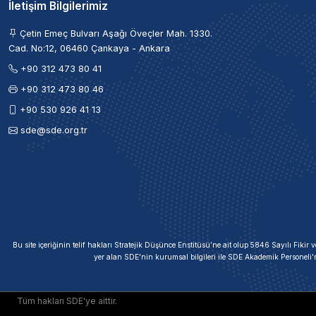
İletişim Bilgilerimiz
Çetin Emeç Bulvarı Aşağı Öveçler Mah. 1330.
Cad. No:12, 06460 Çankaya - Ankara
+90 312 473 80 41
+90 312 473 80 46
+90 530 926 41 13
sde@sde.org.tr
Bu site içeriğinin telif hakları Stratejik Düşünce Enstitüsü’ne ait olup 5846 Sayılı Fik
yer alan SDE'nin kurumsal bilgileri ile SDE Akademik Personeli'
Tüm hakları SDE'ye aittir.