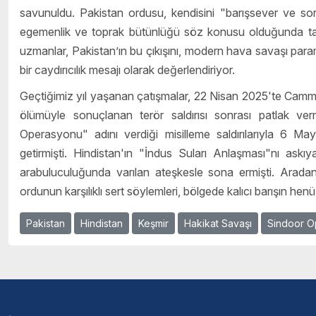
savunuldu. Pakistan ordusu, kendisini "barışsever ve sorum
egemenlik ve toprak bütünlüğü söz konusu olduğunda tavizs
uzmanlar, Pakistan’ın bu çıkışını, modern hava savaşı para
bir caydırıcılık mesajı olarak değerlendiriyor.
Geçtiğimiz yıl yaşanan çatışmalar, 22 Nisan 2025'te Camm
ölümüyle sonuçlanan terör saldırısı sonrası patlak ve
Operasyonu" adını verdiği misilleme saldırılarıyla 6 May
getirmişti. Hindistan'ın "İndus Suları Anlaşması"nı ask
arabuluculuğunda varılan ateşkesle sona ermişti. Aradan 
ordunun karşılıklı sert söylemleri, bölgede kalıcı barışın h
Pakistan
Hindistan
Keşmir
Hakikat Savaşı
Sindoor O