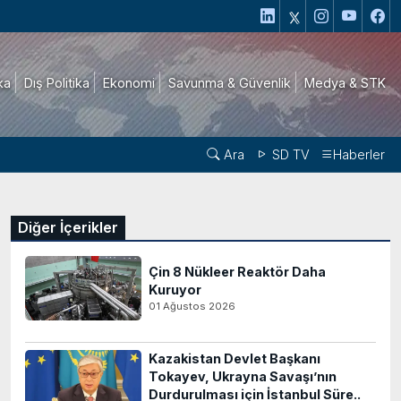
ika
Dış Politika
Ekonomi
Savunma & Güvenlik
Medya & STK
Ara
SD TV
Haberler
Diğer İçerikler
Çin 8 Nükleer Reaktör Daha
Kuruyor
01 Ağustos 2026
Kazakistan Devlet Başkanı
Tokayev, Ukrayna Savaşı’nın
Durdurulması için İstanbul Süre..