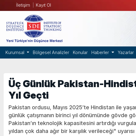
İletişim
Kayıt Ol
Kurumsal
Bölgesel Analizler
Konular
Haberler
Yazarlar
Üç Günlük Pakistan-Hindist
Yıl Geçti
Pakistan ordusu, Mayıs 2025’te Hindistan ile yaşa
günlük çatışmanın birinci yıl dönümünde gövde gös
Pakistan’ın teknolojik kapasitesini artırdığı vurgul
yıldan çok daha ağır bir karşılık verileceği" uyarısı 