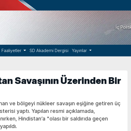
İç Polit
Faaliyetler
SD Akademi Dergisi
Yayınlar
an Savaşının Üzerinden Bir
nan ve bölgeyi nükleer savaşın eşiğine getiren üç
terisi yaptı. Yapılan resmi açıklamada,
anırken, Hindistan’a "olası bir saldırıda geçen
yapıldı.