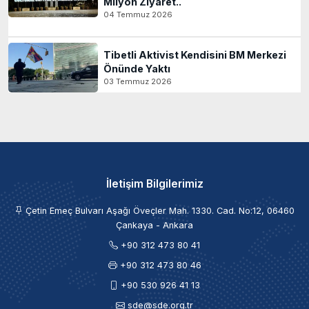
Milyon Ziyaret..
04 Temmuz 2026
Tibetli Aktivist Kendisini BM Merkezi
Önünde Yaktı
03 Temmuz 2026
İletişim Bilgilerimiz
Çetin Emeç Bulvarı Aşağı Öveçler Mah. 1330. Cad. No:12, 06460
Çankaya - Ankara
+90 312 473 80 41
+90 312 473 80 46
+90 530 926 41 13
sde@sde.org.tr