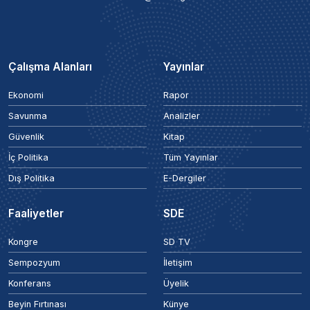
Çalışma Alanları
Yayınlar
Ekonomi
Rapor
Savunma
Analizler
Güvenlik
Kitap
İç Politika
Tüm Yayınlar
Dış Politika
E-Dergiler
Faaliyetler
SDE
Kongre
SD TV
Sempozyum
İletişim
Konferans
Üyelik
Beyin Fırtınası
Künye