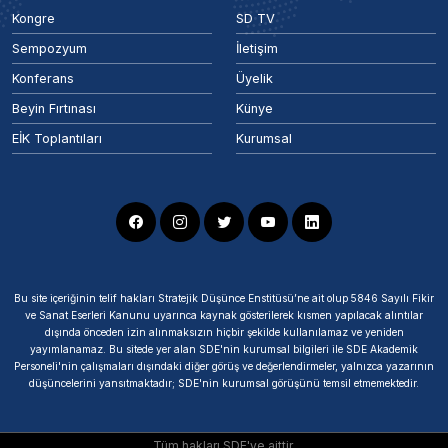
Kongre
SD TV
Sempozyum
İletişim
Konferans
Üyelik
Beyin Fırtınası
Künye
EİK Toplantıları
Kurumsal
Bu site içeriğinin telif hakları Stratejik Düşünce Enstitüsü’ne ait olup 5846 Sayılı Fikir
ve Sanat Eserleri Kanunu uyarınca kaynak gösterilerek kısmen yapılacak alıntılar
dışında önceden izin alınmaksızın hiçbir şekilde kullanılamaz ve yeniden
yayımlanamaz. Bu sitede yer alan SDE'nin kurumsal bilgileri ile SDE Akademik
Personeli'nin çalışmaları dışındaki diğer görüş ve değerlendirmeler, yalnızca yazarının
düşüncelerini yansıtmaktadır; SDE'nin kurumsal görüşünü temsil etmemektedir.
Tüm hakları SDE'ye aittir.