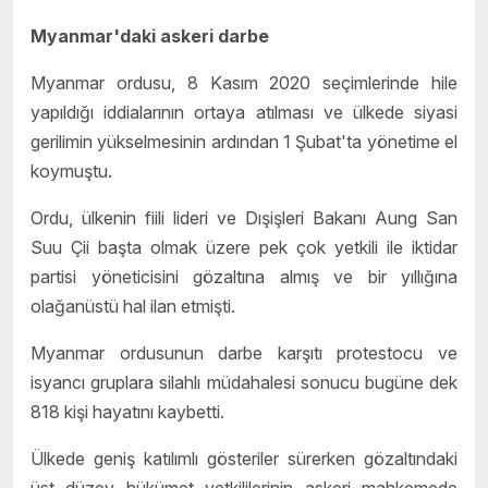
Myanmar'daki askeri darbe
Myanmar ordusu, 8 Kasım 2020 seçimlerinde hile
yapıldığı iddialarının ortaya atılması ve ülkede siyasi
gerilimin yükselmesinin ardından 1 Şubat'ta yönetime el
koymuştu.
Ordu, ülkenin fiili lideri ve Dışişleri Bakanı Aung San
Suu Çii başta olmak üzere pek çok yetkili ile iktidar
partisi yöneticisini gözaltına almış ve bir yıllığına
olağanüstü hal ilan etmişti.
Myanmar ordusunun darbe karşıtı protestocu ve
isyancı gruplara silahlı müdahalesi sonucu bugüne dek
818 kişi hayatını kaybetti.
Ülkede geniş katılımlı gösteriler sürerken gözaltındaki
üst düzey hükümet yetkililerinin askeri mahkemede