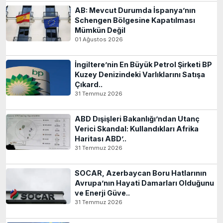
AB: Mevcut Durumda İspanya’nın
Schengen Bölgesine Kapatılması
Mümkün Değil
01 Ağustos 2026
İngiltere’nin En Büyük Petrol Şirketi BP
Kuzey Denizindeki Varlıklarını Satışa
Çıkard..
31 Temmuz 2026
ABD Dışişleri Bakanlığı’ndan Utanç
Verici Skandal: Kullandıkları Afrika
Haritası ABD’..
31 Temmuz 2026
SOCAR, Azerbaycan Boru Hatlarının
Avrupa’nın Hayati Damarları Olduğunu
ve Enerji Güve..
31 Temmuz 2026