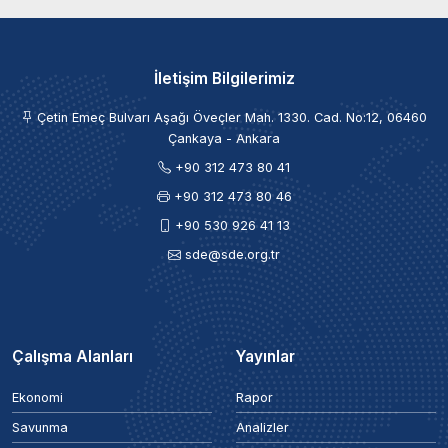
İletişim Bilgilerimiz
Çetin Emeç Bulvarı Aşağı Öveçler Mah. 1330. Cad. No:12, 06460
Çankaya - Ankara
+90 312 473 80 41
+90 312 473 80 46
+90 530 926 41 13
sde@sde.org.tr
Çalışma Alanları
Yayınlar
Ekonomi
Rapor
Savunma
Analizler