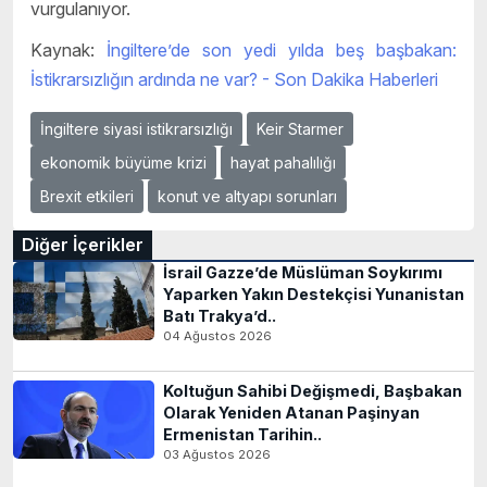
vurgulanıyor.
Kaynak:
İngiltere’de son yedi yılda beş başbakan:
İstikrarsızlığın ardında ne var? - Son Dakika Haberleri
İngiltere siyasi istikrarsızlığı
Keir Starmer
ekonomik büyüme krizi
hayat pahalılığı
Brexit etkileri
konut ve altyapı sorunları
Diğer İçerikler
İsrail Gazze’de Müslüman Soykırımı
Yaparken Yakın Destekçisi Yunanistan
Batı Trakya’d..
04 Ağustos 2026
Koltuğun Sahibi Değişmedi, Başbakan
Olarak Yeniden Atanan Paşinyan
Ermenistan Tarihin..
03 Ağustos 2026