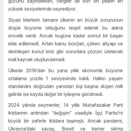
gücünü zayıflatırken, vergiler de son on yılların en
yüksek seviyelerinde seyrediyor.
Siyasi liderlerin tamamı ülkenin en büyük sorununun
düşük büyüme olduğunu tespit ederek bu alana
öncelik verdi. Ancak bugüne kadar somut bir başarı
elde edilemedi. Artan kamu borçları, çöken altyapı ve
derinleşen konut krizi gibi sorunlara çözüm üretecek
mali kaynak oluşturulamadı.
Ülkede 2016’dan bu yana yıllık ekonomik büyüme
ortalama yüzde 1 seviyesinde kaldı. Halkın yaşam
standardını doğrudan yansıtan kişi başına düşen milli
gelirde ise kayda değer bir iyileşme görülmedi.
2024 yılında seçmenler, 14 yıllık Muhafazakar Parti
iktidarının ardından “değişim” vaadiyle İşçi Partisi’ni
büyük bir zaferle iktidara taşımıştı. Ancak pandemi,
Ukrayna’daki savaş, Brexit ve kemer sıkma