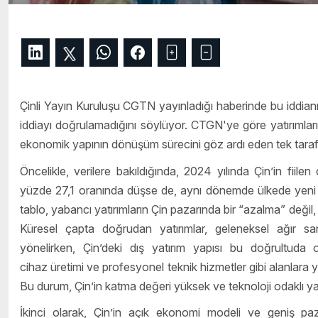
Çinli Yayın Kuruluşu CGTN yayınladığı haberinde bu iddianın
iddiayı doğrulamadığını söylüyor. CTGN'ye göre yatırımların 
ekonomik yapının dönüşüm sürecini göz ardı eden tek taraf
Öncelikle, verilere bakıldığında, 2024 yılında Çin
’
in fiile
yüzde 27,1 oranında düşse de, aynı dönemde ülkede yeni ku
tablo, yabancı yatırımların Çin pazarında bir
“
azalma” değil,
Küresel çapta doğrudan yatırımlar, geleneksel ağır sa
yönelirken, Çin’deki dış yatırım yapısı bu doğrultuda op
cihaz üretimi ve profesyonel teknik hizmetler gibi alanlara y
Bu durum, Çin
’
in katma değeri yüksek ve teknoloji odaklı yat
İkinci olarak, Çin
’
in açık ekonomi modeli ve geniş paza