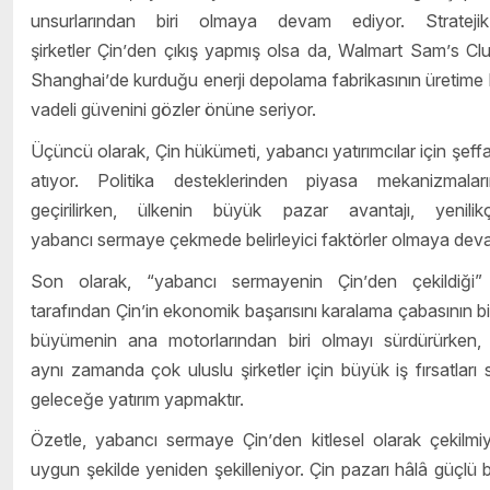
unsurlarından biri olmaya devam ediyor. Strateji
şirketler Çin
’
den çıkış yapmış olsa da, Walmart Sam
’
s Cl
Shanghai
’
de kurduğu enerji depolama fabrikasının üretime ba
vadeli güvenini gözler önüne seriyor.
Üçüncü olarak, Çin hükümeti, yabancı yatırımcılar için şeffa
atıyor. Politika desteklerinden piyasa mekanizmala
geçirilirken, ülkenin büyük pazar avantajı, yenil
yabancı sermaye çekmede belirleyici faktörler olmaya dev
Son olarak,
“
yabancı sermayenin Çin
’
den çekildiği”
tarafından Çin
’
in ekonomik başarısını karalama çabasının bi
büyümenin ana motorlarından biri olmayı sürdürürken, 
aynı zamanda çok uluslu şirketler için büyük iş fırsatları 
geleceğe yatırım yapmaktır.
Özetle, yabancı sermaye Çin
’
den kitlesel olarak çekilmi
uygun şekilde yeniden şekilleniyor. Çin pazarı hâlâ güçlü 