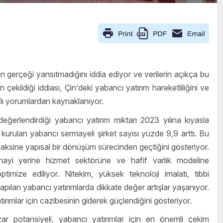
 gerçeği yansıtmadığını iddia ediyor ve verilerin açıkça bu
çekildiği iddiası, Çin
’
deki yabancı yatırım hareketliliğini ve
lı yorumlardan kaynaklanıyor.
n değerlendirdiği yabancı yatırım miktarı 2023 yılına kıyasla
rulan yabancı sermayeli şirket sayısı yüzde 9,9 arttı. Bu
 aksine yapısal bir dönüşüm sürecinden geçtiğini gösteriyor.
nayi yerine hizmet sektörüne ve hafif varlık modeline
timize ediliyor. Nitekim, yüksek teknoloji imalatı, tıbbi
apılan yabancı yatırımlarda dikkate değer artışlar yaşanıyor.
ırımlar için cazibesinin giderek güçlendiğini gösteriyor.
r potansiyeli, yabancı yatırımlar için en önemli çekim