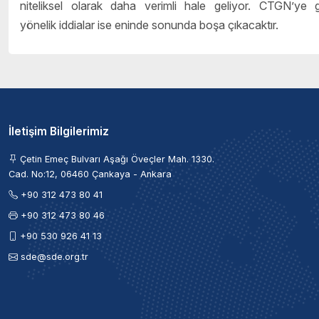
niteliksel olarak daha verimli hale geliyor. CTGN’ye 
yönelik iddialar ise eninde sonunda boşa çıkacaktır.
İletişim Bilgilerimiz
Çetin Emeç Bulvarı Aşağı Öveçler Mah. 1330.
Cad. No:12, 06460 Çankaya - Ankara
+90 312 473 80 41
+90 312 473 80 46
+90 530 926 41 13
sde@sde.org.tr