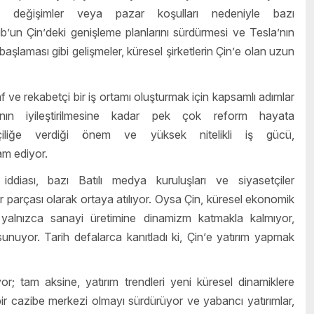
k değişimler veya pazar koşulları nedeniyle bazı
ub
’
un Çin
’
deki genişleme planlarını sürdürmesi ve Tesla
’
nın
şlaması gibi gelişmeler, küresel şirketlerin Çin
’
e olan uzun
f ve rekabetçi bir iş ortamı oluşturmak için kapsamlı adımlar
rının iyileştirilmesine kadar pek çok reform hayata
ikçiliğe verdiği önem ve yüksek nitelikli iş gücü,
am ediyor.
 iddiası, bazı Batılı medya kuruluşları ve siyasetçiler
r parçası olarak ortaya atılıyor. Oysa Çin, küresel ekonomik
yalnızca sanayi üretimine dinamizm katmakla kalmıyor,
sunuyor. Tarih defalarca kanıtladı ki, Çin
’
e yatırım yapmak
yor; tam aksine, yatırım trendleri yeni küresel dinamiklere
bir cazibe merkezi olmayı sürdürüyor ve yabancı yatırımlar,