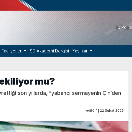
İç Polit
Faaliyetler
SD Akademi Dergisi
Yayınlar
ekiliyor mu?
ettiği son yıllarda, “yabancı sermayenin Çin’den
editör1 | 22 Şubat 2025