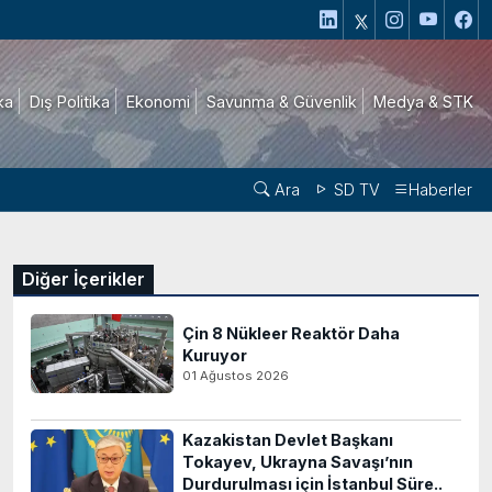
ika
Dış Politika
Ekonomi
Savunma & Güvenlik
Medya & STK
Ara
SD TV
Haberler
Diğer İçerikler
Çin 8 Nükleer Reaktör Daha
Kuruyor
01 Ağustos 2026
Kazakistan Devlet Başkanı
Tokayev, Ukrayna Savaşı’nın
Durdurulması için İstanbul Süre..