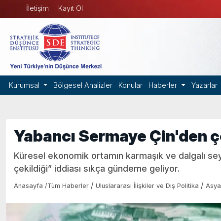
İletişim
Kayıt Ol
Kurumsal
Bölgesel Analizler
Konular
Haberler
Yazarlar
Yabancı Sermaye Çin'den ç
Küresel ekonomik ortamın karmaşık ve dalgalı seyr
çekildiği” iddiası sıkça gündeme geliyor.
/
/
Anasayfa
/
Tüm Haberler
Uluslararası İlişkiler ve Dış Politika
Asya