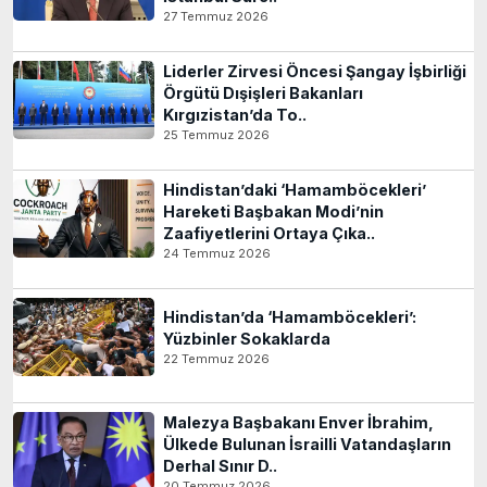
27 Temmuz 2026
Liderler Zirvesi Öncesi Şangay İşbirliği
Örgütü Dışişleri Bakanları
Kırgızistan’da To..
25 Temmuz 2026
Hindistan’daki ‘Hamamböcekleri’
Hareketi Başbakan Modi’nin
Zaafiyetlerini Ortaya Çıka..
24 Temmuz 2026
Hindistan’da ‘Hamamböcekleri’:
Yüzbinler Sokaklarda
22 Temmuz 2026
Malezya Başbakanı Enver İbrahim,
Ülkede Bulunan İsrailli Vatandaşların
Derhal Sınır D..
20 Temmuz 2026