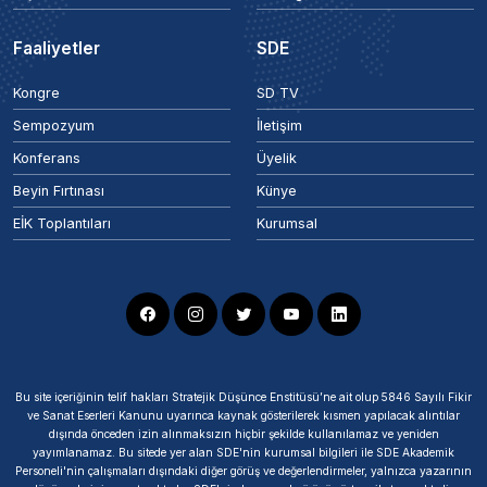
Faaliyetler
SDE
Kongre
SD TV
Sempozyum
İletişim
Konferans
Üyelik
Beyin Fırtınası
Künye
EİK Toplantıları
Kurumsal
Bu site içeriğinin telif hakları Stratejik Düşünce Enstitüsü’ne ait olup 5846 Sayılı Fikir
ve Sanat Eserleri Kanunu uyarınca kaynak gösterilerek kısmen yapılacak alıntılar
dışında önceden izin alınmaksızın hiçbir şekilde kullanılamaz ve yeniden
yayımlanamaz. Bu sitede yer alan SDE'nin kurumsal bilgileri ile SDE Akademik
Personeli'nin çalışmaları dışındaki diğer görüş ve değerlendirmeler, yalnızca yazarının