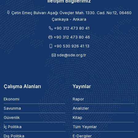
İletişim Bilgilerimiz
Çetin Emeç Bulvarı Aşağı Öveçler Mah. 1330. Cad. No:12, 06460
Çankaya - Ankara
+90 312 473 80 41
+90 312 473 80 46
+90 530 926 41 13
sde@sde.org.tr
Çalışma Alanları
Yayınlar
Ekonomi
Rapor
Savunma
Analizler
Güvenlik
Kitap
İç Politika
Tüm Yayınlar
Dış Politika
E-Dergiler