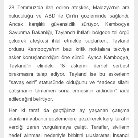
28 Temmuz’da ilan edilen ateşkes, Malezya’nın ara
buluculuğu ve ABD ile Çin’in gözleminde sağlandı.
Ancak karşılıklı güvensizlik sürüyor. Kamboçya
Savunma Bakanlığı, Tayland’ı ihtilaflı bölgede tel örgü
çekerek ateşkesi ihlal etmekle suçlarken, Tayland
ordusu Kamboçya’nın bazı kritik noktalara takviye
asker konuşlandırdığını öne sürdü. Ayrıca Kamboçya,
Tayland’ın elindeki 18 askerini derhal serbest
bırakmasını talep ediyor. Tayland ise bu askerlerin
“savaş esiri” statüsünde olduğunu ve “sadece silahlı
çatışmanın tamamen sona ermesinin ardından” iade
edileceğini belirtiyor.
Her iki taraf da geçtiğimiz ay yaşanan çatışma
alanlarını yabancı gözlemcilere gezdirerek karşı tarafın
verdiği zararı vurgulamaya çalıştı. Taraflar, sivillerin
hedef alınması nedeniyle birbirini uluslararası insancıl