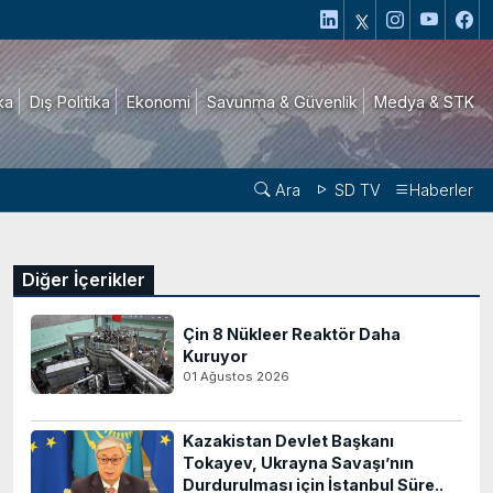
ika
Dış Politika
Ekonomi
Savunma & Güvenlik
Medya & STK
Ara
SD TV
Haberler
Diğer İçerikler
Çin 8 Nükleer Reaktör Daha
Kuruyor
01 Ağustos 2026
Kazakistan Devlet Başkanı
Tokayev, Ukrayna Savaşı’nın
Durdurulması için İstanbul Süre..