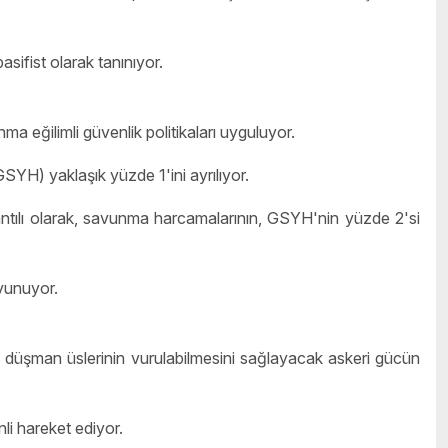
ifist olarak tanınıyor.
a eğilimli güvenlik politikaları uyguluyor.
GSYH) yaklaşık yüzde 1'ini ayrılıyor.
ntılı olarak, savunma harcamalarının, GSYH'nin yüzde 2'si
vunuyor.
n, düşman üslerinin vurulabilmesini sağlayacak askeri gücün
nli hareket ediyor.