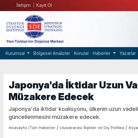
İletişim
Kayıt Ol
Kurumsal
Bölgesel Analizler
Konular
Haberler
Yazarlar
Japonya'da İktidar Uzun Vad
Müzakere Edecek
Japonya'da iktidar koalisyonu, ülkenin uzun vadeli
güncellenmesini müzakere edecek.
/
/
Anasayfa
/
Tüm Haberler
Uluslararası İlişkiler ve Dış Politika
Asya