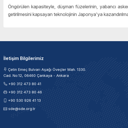
Öngörülen kapasiteyle, düşman füzelerinin, yabancı askeri
getirilmesini kapsayan teknolojinin Japonya'ya kazandırılm
İletişim Bilgilerimiz
Çetin Emeç Bulvarı Aşağı Öveçler Mah. 1330.
Cad. No:12, 06460 Çankaya - Ankara
+90 312 473 80 41
+90 312 473 80 46
+90 530 926 41 13
sde@sde.org.tr