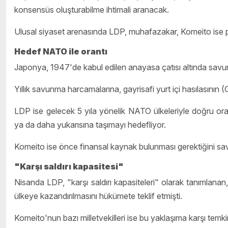
konsensüs oluşturabilme ihtimali aranacak.
Ulusal siyaset arenasında LDP, muhafazakar, Komeito ise pas
Hedef NATO ile orantı
Japonya, 1947'de kabul edilen anayasa çatısı altında savunm
Yıllık savunma harcamalarına, gayrisafi yurt içi hasılasının (
LDP ise gelecek 5 yıla yönelik NATO ülkeleriyle doğru ora
ya da daha yukarısına taşımayı hedefliyor.
Komeito ise önce finansal kaynak bulunması gerektiğini sa
"Karşı saldırı kapasitesi"
Nisanda LDP, "karşı saldırı kapasiteleri" olarak tanımlana
ülkeye kazandırılmasını hükümete teklif etmişti.
Komeito'nun bazı milletvekilleri ise bu yaklaşıma karşı temki