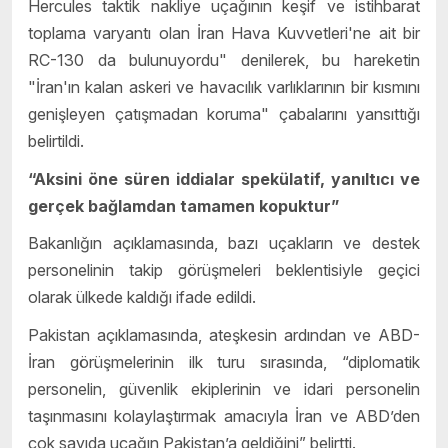
Hercules taktik nakliye uçağının keşif ve istihbarat
toplama varyantı olan İran Hava Kuvvetleri'ne ait bir
RC-130 da bulunuyordu" denilerek, bu hareketin
"İran'ın kalan askeri ve havacılık varlıklarının bir kısmını
genişleyen çatışmadan koruma" çabalarını yansıttığı
belirtildi.
“Aksini öne süren iddialar spekülatif, yanıltıcı ve
gerçek bağlamdan tamamen kopuktur”
Bakanlığın açıklamasında, bazı uçakların ve destek
personelinin takip görüşmeleri beklentisiyle geçici
olarak ülkede kaldığı ifade edildi.
Pakistan açıklamasında, ateşkesin ardından ve ABD-
İran görüşmelerinin ilk turu sırasında, “diplomatik
personelin, güvenlik ekiplerinin ve idari personelin
taşınmasını kolaylaştırmak amacıyla İran ve ABD’den
çok sayıda uçağın Pakistan’a geldiğini” belirtti.