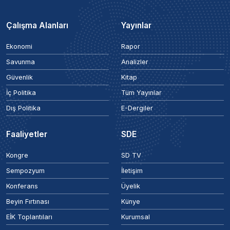
Çalışma Alanları
Yayınlar
Ekonomi
Rapor
Savunma
Analizler
Güvenlik
Kitap
İç Politika
Tüm Yayınlar
Dış Politika
E-Dergiler
Faaliyetler
SDE
Kongre
SD TV
Sempozyum
İletişim
Konferans
Üyelik
Beyin Fırtınası
Künye
EİK Toplantıları
Kurumsal