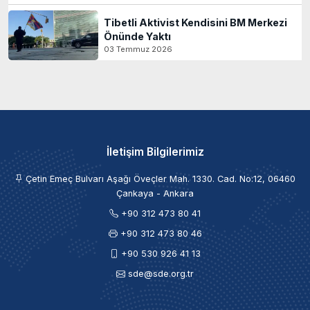
Tibetli Aktivist Kendisini BM Merkezi
Önünde Yaktı
03 Temmuz 2026
İletişim Bilgilerimiz
Çetin Emeç Bulvarı Aşağı Öveçler Mah. 1330. Cad. No:12, 06460
Çankaya - Ankara
+90 312 473 80 41
+90 312 473 80 46
+90 530 926 41 13
sde@sde.org.tr