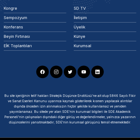
Kongre
SD TV
Sempozyum
İletişim
Konferans
Üyelik
Beyin Fırtınası
Künye
EİK Toplantıları
Kurumsal
Bu site içeriğinin telif hakları Stratejik Düşünce Enstitüsü’ne ait olup 5846 Sayılı Fikir
ve Sanat Eserleri Kanunu uyarınca kaynak gösterilerek kısmen yapılacak alıntılar
dışında önceden izin alınmaksızın hiçbir şekilde kullanılamaz ve yeniden
yayımlanamaz. Bu sitede yer alan SDE'nin kurumsal bilgileri ile SDE Akademik
Personeli'nin çalışmaları dışındaki diğer görüş ve değerlendirmeler, yalnızca yazarının
düşüncelerini yansıtmaktadır; SDE'nin kurumsal görüşünü temsil etmemektedir.