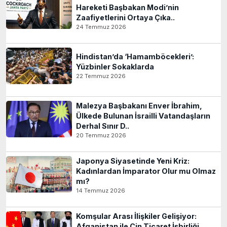
Hareketi Başbakan Modi’nin
Zaafiyetlerini Ortaya Çıka..
24 Temmuz 2026
Hindistan’da ‘Hamamböcekleri’:
Yüzbinler Sokaklarda
22 Temmuz 2026
Malezya Başbakanı Enver İbrahim,
Ülkede Bulunan İsrailli Vatandaşların
Derhal Sınır D..
20 Temmuz 2026
Japonya Siyasetinde Yeni Kriz:
Kadınlardan İmparator Olur mu Olmaz
mı?
14 Temmuz 2026
Komşular Arası İlişkiler Gelişiyor:
Afganistan ile Çin Ticaret İşbirliği