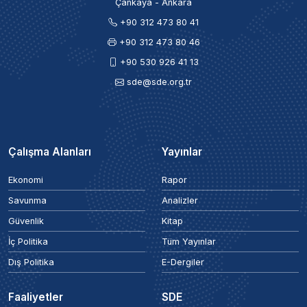
Çankaya - Ankara
+90 312 473 80 41
+90 312 473 80 46
+90 530 926 41 13
sde@sde.org.tr
Çalışma Alanları
Yayınlar
Ekonomi
Rapor
Savunma
Analizler
Güvenlik
Kitap
İç Politika
Tüm Yayınlar
Dış Politika
E-Dergiler
Faaliyetler
SDE