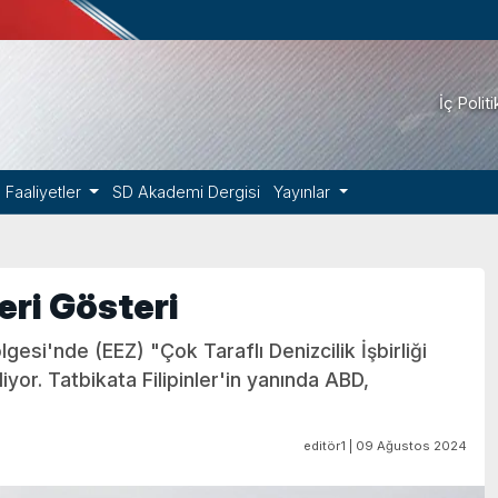
İç Polit
Faaliyetler
SD Akademi Dergisi
Yayınlar
keri Gösteri
gesi'nde (EEZ) "Çok Taraflı Denizcilik İşbirliği
iyor. Tatbikata Filipinler'in yanında ABD,
editör1 | 09 Ağustos 2024