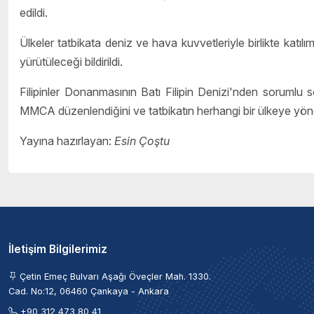
edildi.
Ülkeler tatbikata deniz ve hava kuvvetleriyle birlikte katılı
yürütüleceği bildirildi.
Filipinler Donanmasının Batı Filipin Denizi'nden sorumlu s
MMCA düzenlendiğini ve tatbikatın herhangi bir ülkeye yöneli
Yayına hazırlayan:
Esin Çoştu
İletişim Bilgilerimiz
Çetin Emeç Bulvarı Aşağı Öveçler Mah. 1330.
Cad. No:12, 06460 Çankaya - Ankara
+90 312 473 80 41