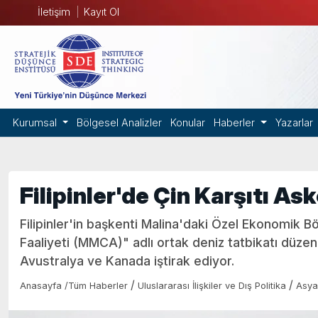
İletişim
Kayıt Ol
Kurumsal
Bölgesel Analizler
Konular
Haberler
Yazarlar
Filipinler'de Çin Karşıtı As
Filipinler'in başkenti Malina'daki Özel Ekonomik Böl
Faaliyeti (MMCA)" adlı ortak deniz tatbikatı düzenl
Avustralya ve Kanada iştirak ediyor.
/
/
Anasayfa
/
Tüm Haberler
Uluslararası İlişkiler ve Dış Politika
Asya