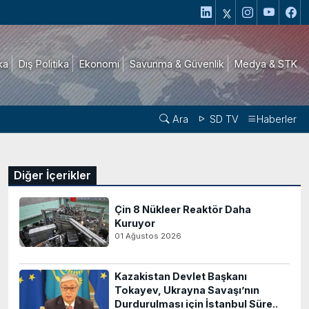
ika
Dış Politika
Ekonomi
Savunma & Güvenlik
Medya & STK
Ara
SD TV
Haberler
Diğer İçerikler
Çin 8 Nükleer Reaktör Daha
Kuruyor
01 Ağustos 2026
Kazakistan Devlet Başkanı
Tokayev, Ukrayna Savaşı’nın
Durdurulması için İstanbul Süre..