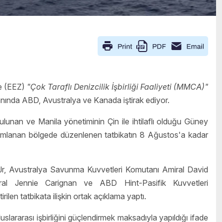
de (EEZ)
"Çok Taraflı Denizcilik İşbirliği Faaliyeti (MMCA)"
n yanında ABD, Avustralya ve Kanada iştirak ediyor.
lunan ve Manila yönetiminin Çin ile ihtilaflı olduğu Güney
ımlanan bölgede düzenlenen tatbikatın 8 Ağustos'a kadar
r, Avustralya Savunma Kuvvetleri Komutanı Amiral David
ral Jennie Carignan ve ABD Hint-Pasifik Kuvvetleri
n tatbikata ilişkin ortak açıklama yaptı.
uslararası işbirliğini güçlendirmek maksadıyla yapıldığı ifade