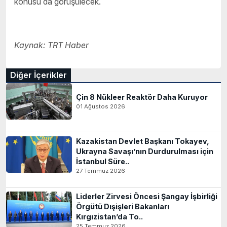
konusu da görüşülecek.
Kaynak: TRT Haber
Diğer İçerikler
Çin 8 Nükleer Reaktör Daha Kuruyor
01 Ağustos 2026
Kazakistan Devlet Başkanı Tokayev,
Ukrayna Savaşı’nın Durdurulması için
İstanbul Süre..
27 Temmuz 2026
Liderler Zirvesi Öncesi Şangay İşbirliği
Örgütü Dışişleri Bakanları
Kırgızistan’da To..
25 Temmuz 2026