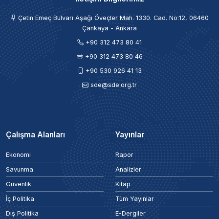
Çetin Emeç Bulvarı Aşağı Öveçler Mah. 1330. Cad. No:12, 06460
Çankaya - Ankara
+90 312 473 80 41
+90 312 473 80 46
+90 530 926 41 13
sde@sde.org.tr
Çalışma Alanları
Yayınlar
Ekonomi
Rapor
Savunma
Analizler
Güvenlik
Kitap
İç Politika
Tüm Yayınlar
Dış Politika
E-Dergiler