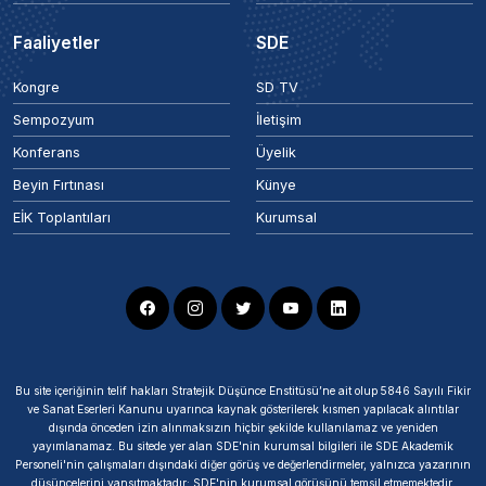
Faaliyetler
SDE
Kongre
SD TV
Sempozyum
İletişim
Konferans
Üyelik
Beyin Fırtınası
Künye
EİK Toplantıları
Kurumsal
Bu site içeriğinin telif hakları Stratejik Düşünce Enstitüsü’ne ait olup 5846 Sayılı Fikir
ve Sanat Eserleri Kanunu uyarınca kaynak gösterilerek kısmen yapılacak alıntılar
dışında önceden izin alınmaksızın hiçbir şekilde kullanılamaz ve yeniden
yayımlanamaz. Bu sitede yer alan SDE'nin kurumsal bilgileri ile SDE Akademik
Personeli'nin çalışmaları dışındaki diğer görüş ve değerlendirmeler, yalnızca yazarının
düşüncelerini yansıtmaktadır; SDE'nin kurumsal görüşünü temsil etmemektedir.