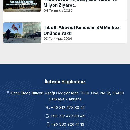
Milyon Ziyaret..
04 Temmuz 2026
Tibetli Aktivist Kendisini BM Merkezi
Önünde Yaktı
03 Temmuz 2026
İletişim Bilgilerimiz
Çetin Emeç Bulvarı Aşağı Öveçler Mah. 1330. Cad. No:12, 06460
Çankaya - Ankara
+90 312 473 80 41
+90 312 473 80 46
+90 530 926 41 13