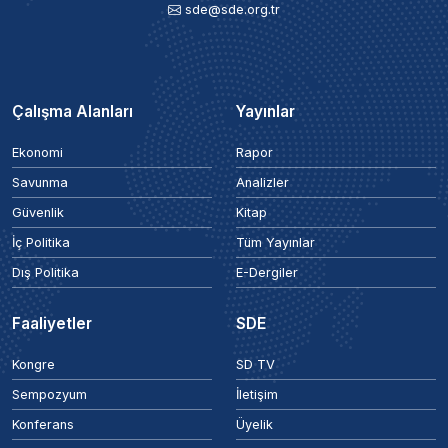
sde@sde.org.tr
Çalışma Alanları
Yayınlar
Ekonomi
Rapor
Savunma
Analizler
Güvenlik
Kitap
İç Politika
Tüm Yayınlar
Dış Politika
E-Dergiler
Faaliyetler
SDE
Kongre
SD TV
Sempozyum
İletişim
Konferans
Üyelik