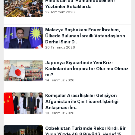
Hindistan’da ‘Hamamböcekleri’:
Yüzbinler Sokaklarda
22 Temmuz 2026
Malezya Başbakanı Enver İbrahim,
Ülkede Bulunan İsrailli Vatandaşların
Derhal Sınır D..
20 Temmuz 2026
Japonya Siyasetinde Yeni Kriz:
Kadınlardan İmparator Olur mu Olmaz
mı?
14 Temmuz 2026
Komşular Arası İlişkiler Gelişiyor:
Afganistan ile Çin Ticaret İşbirliği
Anlaşması İm..
10 Temmuz 2026
Özbekistan Turizmde Rekor Kırdı: Bir
Yılda Yüzde 46,8 Büyüdü, Hedef 15