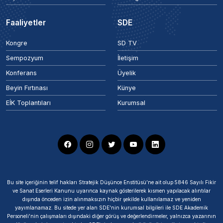
Faaliyetler
SDE
Kongre
SD TV
Sempozyum
İletişim
Konferans
Üyelik
Beyin Fırtınası
Künye
EİK Toplantıları
Kurumsal
Bu site içeriğinin telif hakları Stratejik Düşünce Enstitüsü’ne ait olup 5846 Sayılı Fikir
ve Sanat Eserleri Kanunu uyarınca kaynak gösterilerek kısmen yapılacak alıntılar
dışında önceden izin alınmaksızın hiçbir şekilde kullanılamaz ve yeniden
yayımlanamaz. Bu sitede yer alan SDE'nin kurumsal bilgileri ile SDE Akademik
Personeli'nin çalışmaları dışındaki diğer görüş ve değerlendirmeler, yalnızca yazarının