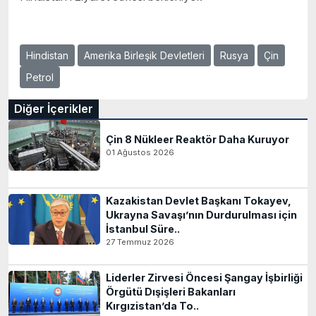
Hindistan
Amerika Birleşik Devletleri
Rusya
Çin
Petrol
Diğer İçerikler
Çin 8 Nükleer Reaktör Daha Kuruyor
01 Ağustos 2026
Kazakistan Devlet Başkanı Tokayev,
Ukrayna Savaşı’nın Durdurulması için
İstanbul Süre..
27 Temmuz 2026
Liderler Zirvesi Öncesi Şangay İşbirliği
Örgütü Dışişleri Bakanları
Kırgızistan’da To..