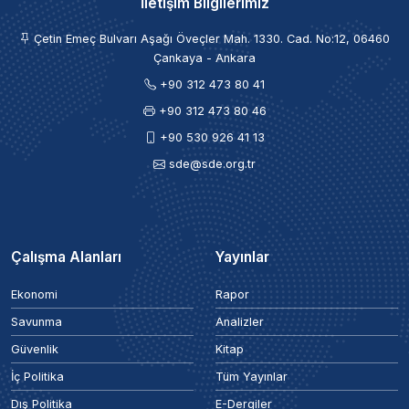
İletişim Bilgilerimiz
Çetin Emeç Bulvarı Aşağı Öveçler Mah. 1330. Cad. No:12, 06460
Çankaya - Ankara
+90 312 473 80 41
+90 312 473 80 46
+90 530 926 41 13
sde@sde.org.tr
Çalışma Alanları
Yayınlar
Ekonomi
Rapor
Savunma
Analizler
Güvenlik
Kitap
İç Politika
Tüm Yayınlar
Dış Politika
E-Dergiler