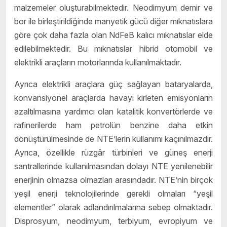
malzemeler oluşturabilmektedir. Neodimyum demir ve
bor ile birleştirildiğinde manyetik gücü diğer mıknatıslara
göre çok daha fazla olan NdFeB kalıcı mıknatıslar elde
edilebilmektedir. Bu mıknatıslar hibrid otomobil ve
elektrikli araçların motorlarında kullanılmaktadır.
Ayrıca elektrikli araçlara güç sağlayan bataryalarda,
konvansiyonel araçlarda havayı kirleten emisyonların
azaltılmasına yardımcı olan katalitik konvertörlerde ve
rafinerilerde ham petrolün benzine daha etkin
dönüştürülmesinde de NTE’lerin kullanımı kaçınılmazdır.
Ayrıca, özellikle rüzgâr türbinleri ve güneş enerji
santrallerinde kullanılmasından dolayı NTE yenilenebilir
enerjinin olmazsa olmazları arasındadır. NTE’nin birçok
yeşil enerji teknolojilerinde gerekli olmaları “yeşil
elementler” olarak adlandırılmalarına sebep olmaktadır.
Disprosyum, neodimyum, terbiyum, evropiyum ve