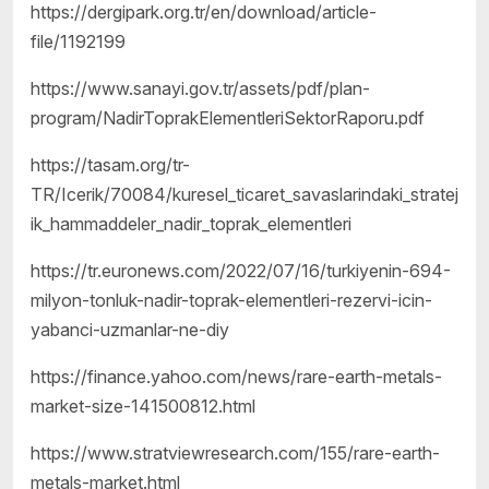
https://dergipark.org.tr/en/download/article-
file/1192199
https://www.sanayi.gov.tr/assets/pdf/plan-
program/NadirToprakElementleriSektorRaporu.pdf
https://tasam.org/tr-
TR/Icerik/70084/kuresel_ticaret_savaslarindaki_stratej
ik_hammaddeler_nadir_toprak_elementleri
https://tr.euronews.com/2022/07/16/turkiyenin-694-
milyon-tonluk-nadir-toprak-elementleri-rezervi-icin-
yabanci-uzmanlar-ne-diy
https://finance.yahoo.com/news/rare-earth-metals-
market-size-141500812.html
https://www.stratviewresearch.com/155/rare-earth-
metals-market.html