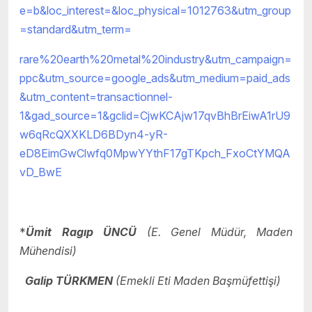
e=b&loc_interest=&loc_physical=1012763&utm_group
=standard&utm_term=
rare%20earth%20metal%20industry&utm_campaign=
ppc&utm_source=google_ads&utm_medium=paid_ads
&utm_content=transactionnel-
1&gad_source=1&gclid=CjwKCAjw17qvBhBrEiwA1rU9
w6qRcQXXKLD6BDyn4-yR-
eD8EimGwClwfq0MpwYYthF17gTKpch_FxoCtYMQA
vD_BwE
*
Ümit Ragıp ÜNCÜ
(E. Genel Müdür, Maden
Mühendisi)
Galip TÜRKMEN
(Emekli Eti Maden Başmüfettişi)