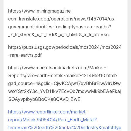
https://www-miningmagazine-
com.translate.goog/operations/news/1457014/us-
government-doubles-funding-lynas-rare-earths?
_x_tr_sl=en&_x_tr_tl=tr&_x_tr_hl=tr&_x_tr_pto=sc
https://pubs.usgs.gov/periodicals/mcs2024/mcs2024
-rare-earths.pdf
https://www.marketsandmarkets.com/Market-
Reports/rare-earth-metals-market-121495310.html?
gad_source=1&gclid=CjwKCAjw17qvBhBrEiwA1rU9w
woYStr2kY3c_YvD11kv7EcvOb7mdvwMk9bEAeFkaj
SOAyvptbyb8BoCKa8QAvD_BwE
https://www.reportlinker.com/market-
report/Metals/505404/Rare_Earth_Metal?
term=rare%20earth%20metal%20industry&matchtyp