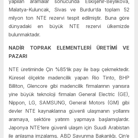
yapılan aramalar sonucunda Eskişehir-Beylikova,
Malatya-Kuluncak, Sivas ve Burdur’da toplam 52
milyon ton NTE rezervi tespit edilmiştir. Buna göre
dünyadaki en büyük NTE rezervi ülkemizde
bulunmaktadır.
NADİR TOPRAK ELEMENTLERİ ÜRETİMİ VE
PAZARI
NTE üretiminde Çin %85’lik pay ile başı çekmektedir.
Küresel ölçekte madencilik yapan Rio Tinto, BHP
Billiton, Glencore gibi madencilik firmalarının yanısıra
yine büyük teknoloji firmaları General Electric (GE),
Nippon, LG, SAMSUNG, General Motors (GM) gibi
devler NTE kaynaklarına güvenli ulaşmanın yollarını
aramaya, sektöre yatırım yapmaya başlamışlardır.
Japonya NTE’lere güvenli ulaşım için Suudi Arabistan
ile anlaşma imzalamış, ABD Savunma Bakanlığı, Çin’e