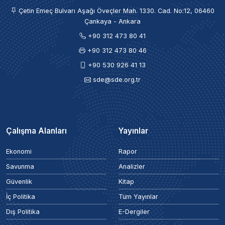
Çetin Emeç Bulvarı Aşağı Öveçler Mah. 1330. Cad. No:12, 06460
Çankaya - Ankara
+90 312 473 80 41
+90 312 473 80 46
+90 530 926 41 13
sde@sde.org.tr
Çalışma Alanları
Yayınlar
Ekonomi
Rapor
Savunma
Analizler
Güvenlik
Kitap
İç Politika
Tüm Yayınlar
Dış Politika
E-Dergiler