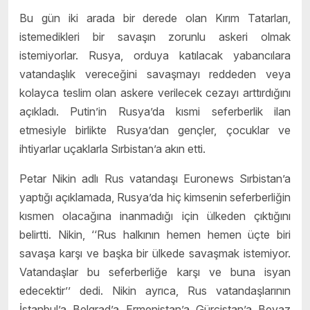
Bu gün iki arada bir derede olan Kırım Tatarları,
istemedikleri bir savaşın zorunlu askeri olmak
istemiyorlar. Rusya, orduya katılacak yabancılara
vatandaşlık vereceğini savaşmayı reddeden veya
kolayca teslim olan askere verilecek cezayı arttırdığını
açıkladı. Putin’in Rusya’da kısmi seferberlik ilan
etmesiyle birlikte Rusya’dan gençler, çocuklar ve
ihtiyarlar uçaklarla Sırbistan’a akın etti.
Petar Nikin adlı Rus vatandaşı Euronews Sırbistan’a
yaptığı açıklamada, Rusya’da hiç kimsenin seferberliğin
kısmen olacağına inanmadığı için ülkeden çıktığını
belirtti. Nikin, ‘‘Rus halkının hemen hemen üçte biri
savaşa karşı ve başka bir ülkede savaşmak istemiyor.
Vatandaşlar bu seferberliğe karşı ve buna isyan
edecektir’’ dedi. Nikin ayrıca, Rus vatandaşlarının
İstanbul’a, Belgrad’a, Ermenistan’a, Gürcistan’a, Beyaz