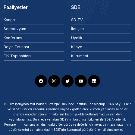
Faaliyetler
SDE
Kongre
SD TV
Sempozyum
İletişim
Konferans
Üyelik
Beyin Fırtınası
Künye
EİK Toplantıları
Kurumsal
Bu site içeriğinin telif hakları Stratejik Düşünce Enstitüsü’ne ait olup 5846 Sayılı Fikir
ve Sanat Eserleri Kanunu uyarınca kaynak gösterilerek kısmen yapılacak alıntılar
dışında önceden izin alınmaksızın hiçbir şekilde kullanılamaz ve yeniden
yayımlanamaz. Bu sitede yer alan SDE'nin kurumsal bilgileri ile SDE Akademik
Personeli'nin çalışmaları dışındaki diğer görüş ve değerlendirmeler, yalnızca yazarının
düşüncelerini yansıtmaktadır; SDE'nin kurumsal görüşünü temsil etmemektedir.