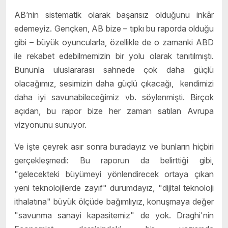
AB’nin sistematik olarak başarısız olduğunu inkâr
edemeyiz. Gençken, AB bize – tıpkı bu raporda olduğu
gibi – büyük oyuncularla, özellikle de o zamanki ABD
ile rekabet edebilmemizin bir yolu olarak tanıtılmıştı.
Bununla uluslararası sahnede çok daha güçlü
olacağımız, sesimizin daha güçlü çıkacağı, kendimizi
daha iyi savunabileceğimiz vb. söylenmişti. Birçok
açıdan, bu rapor bize her zaman satılan Avrupa
vizyonunu sunuyor.
Ve işte çeyrek asır sonra buradayız ve bunların hiçbiri
gerçekleşmedi: Bu raporun da belirttiği gibi,
"gelecekteki büyümeyi yönlendirecek ortaya çıkan
yeni teknolojilerde zayıf" durumdayız, "dijital teknoloji
ithalatına" büyük ölçüde bağımlıyız, konuşmaya değer
"savunma sanayi kapasitemiz" de yok. Draghi'nin