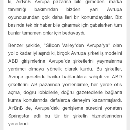
ki, AirBnB Avrupa pazarına bile girmeden, marka
tanınırlığı bakımından bizden, yani Avrupa
oyuncusundan çok daha ileri bir konumdaydılar. Biz
basında tek bir haber bile çıkarmak için çabalarken tüm
bunlar tamamen onlar için bedavaydı.
Benzer şekilde, "Silicon Valley'den Avrupa'ya" olan
yol o kadar iyi aşındı ki, birçok Avrupa şirketi iş modelini
ABD girişimlerine Avrupa'da şirketlerini yaymalarına
yardımcı olmaya yönelik olarak kurdu. Bu şirketler,
Avrupa genelinde harika bağlantılara sahipti ve ABD
şirketlerini AB pazarında yönlendirme, her yerde ofis
açma, doğru lobicilerle, doğru gazetecilerle bağlantı
kurma konularında defalarca deneyim kazanmışlardı.
AirBnB de, Avrupa'daki genişleme sürecini yöneten
Springstar adlı bu tür bir şirketin hizmetlerinden
yararlandı.