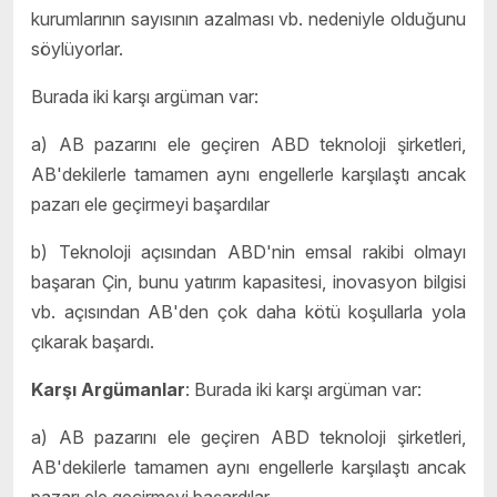
kurumlarının sayısının azalması vb. nedeniyle olduğunu
söylüyorlar.
Burada iki karşı argüman var:
a) AB pazarını ele geçiren ABD teknoloji şirketleri,
AB'dekilerle tamamen aynı engellerle karşılaştı ancak
pazarı ele geçirmeyi başardılar
b) Teknoloji açısından ABD'nin emsal rakibi olmayı
başaran Çin, bunu yatırım kapasitesi, inovasyon bilgisi
vb. açısından AB'den çok daha kötü koşullarla yola
çıkarak başardı.
Karşı Argümanlar
: Burada iki karşı argüman var:
a) AB pazarını ele geçiren ABD teknoloji şirketleri,
AB'dekilerle tamamen aynı engellerle karşılaştı ancak
pazarı ele geçirmeyi başardılar