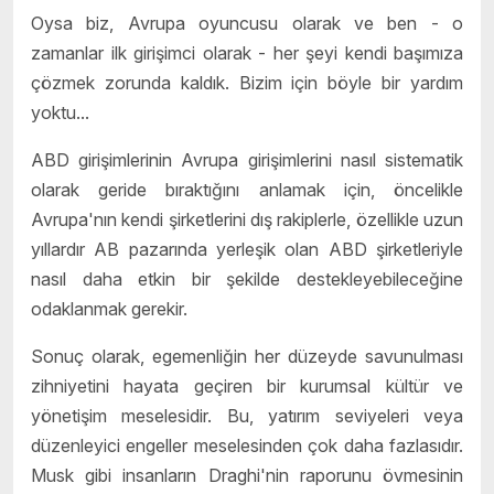
Oysa biz, Avrupa oyuncusu olarak ve ben - o
zamanlar ilk girişimci olarak - her şeyi kendi başımıza
çözmek zorunda kaldık. Bizim için böyle bir yardım
yoktu...
ABD girişimlerinin Avrupa girişimlerini nasıl sistematik
olarak geride bıraktığını anlamak için, öncelikle
Avrupa'nın kendi şirketlerini dış rakiplerle, özellikle uzun
yıllardır AB pazarında yerleşik olan ABD şirketleriyle
nasıl daha etkin bir şekilde destekleyebileceğine
odaklanmak gerekir.
Sonuç olarak, egemenliğin her düzeyde savunulması
zihniyetini hayata geçiren bir kurumsal kültür ve
yönetişim meselesidir. Bu, yatırım seviyeleri veya
düzenleyici engeller meselesinden çok daha fazlasıdır.
Musk gibi insanların Draghi'nin raporunu övmesinin