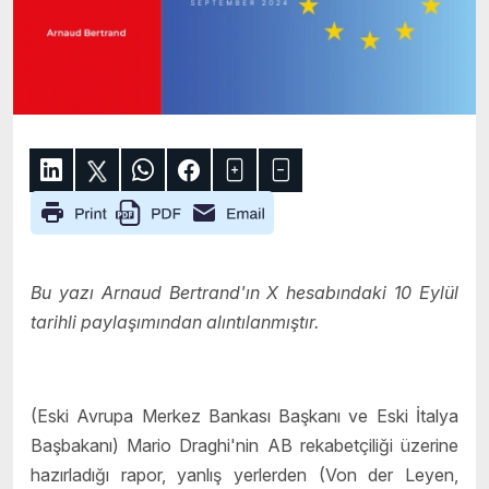
Bu yazı Arnaud Bertrand'ın X hesabındaki 10 Eylül
tarihli paylaşımından alıntılanmıştır.
(Eski Avrupa Merkez Bankası Başkanı ve Eski İtalya
Başbakanı) Mario Draghi'nin AB rekabetçiliği üzerine
hazırladığı rapor, yanlış yerlerden (Von der Leyen,