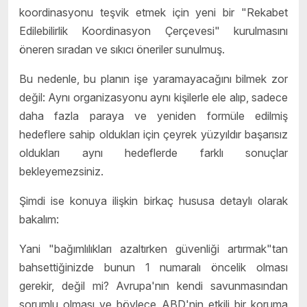
koordinasyonu teşvik etmek için yeni bir "Rekabet
Edilebilirlik Koordinasyon Çerçevesi" kurulmasını
öneren sıradan ve sıkıcı öneriler sunulmuş.
Bu nedenle, bu planın işe yaramayacağını bilmek zor
değil: Aynı organizasyonu aynı kişilerle ele alıp, sadece
daha fazla paraya ve yeniden formüle edilmiş
hedeflere sahip oldukları için çeyrek yüzyıldır başarısız
oldukları aynı hedeflerde farklı sonuçlar
bekleyemezsiniz.
Şimdi ise konuya ilişkin birkaç hususa detaylı olarak
bakalım:
Yani "bağımlılıkları azaltırken güvenliği artırmak"tan
bahsettiğinizde bunun 1 numaralı öncelik olması
gerekir, değil mi? Avrupa'nın kendi savunmasından
sorumlu olması ve böylece ABD'nin etkili bir koruma