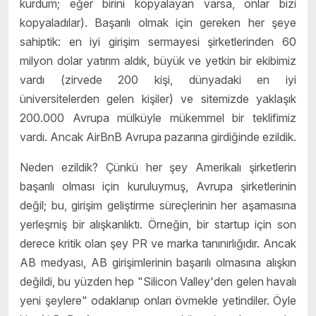
kurdum; eğer birini kopyalayan varsa, onlar bizi
kopyaladılar). Başarılı olmak için gereken her şeye
sahiptik: en iyi girişim sermayesi şirketlerinden 60
milyon dolar yatırım aldık, büyük ve yetkin bir ekibimiz
vardı (zirvede 200 kişi, dünyadaki en iyi
üniversitelerden gelen kişiler) ve sitemizde yaklaşık
200.000 Avrupa mülküyle mükemmel bir teklifimiz
vardı. Ancak AirBnB Avrupa pazarına girdiğinde ezildik.
Neden ezildik? Çünkü her şey Amerikalı şirketlerin
başarılı olması için kuruluymuş, Avrupa şirketlerinin
değil; bu, girişim geliştirme süreçlerinin her aşamasına
yerleşmiş bir alışkanlıktı. Örneğin, bir startup için son
derece kritik olan şey PR ve marka tanınırlığıdır. Ancak
AB medyası, AB girişimlerinin başarılı olmasına alışkın
değildi, bu yüzden hep "Silicon Valley'den gelen havalı
yeni şeylere" odaklanıp onları övmekle yetindiler. Öyle