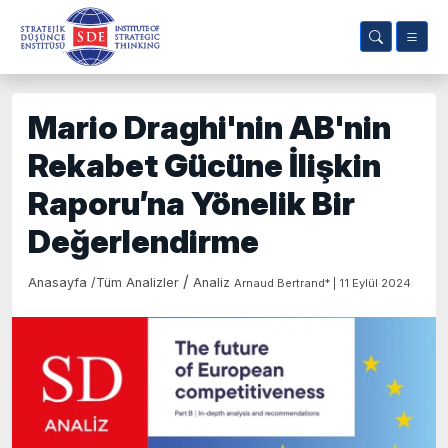
Mario Draghi'nin AB'nin
Rekabet Gücüne İlişkin
Raporu’na Yönelik Bir
Değerlendirme
/
Anasayfa
/
Tüm Analizler
Analiz
Arnaud Bertrand* | 11 Eylül 2024