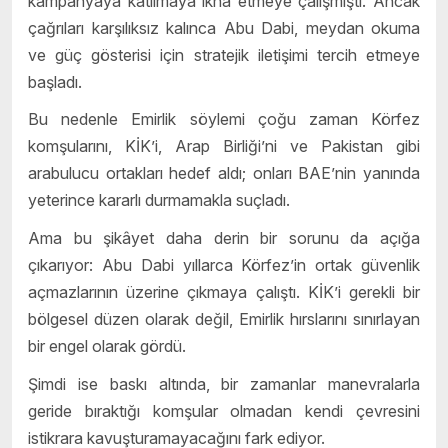
kampanyaya katılmaya ikna etmeye çalışmıştı. Ancak
çağrıları karşılıksız kalınca Abu Dabi, meydan okuma
ve güç gösterisi için stratejik iletişimi tercih etmeye
başladı.
Bu nedenle Emirlik söylemi çoğu zaman Körfez
komşularını, KİK’i, Arap Birliği’ni ve Pakistan gibi
arabulucu ortakları hedef aldı; onları BAE’nin yanında
yeterince kararlı durmamakla suçladı.
Ama bu şikâyet daha derin bir sorunu da açığa
çıkarıyor: Abu Dabi yıllarca Körfez’in ortak güvenlik
açmazlarının üzerine çıkmaya çalıştı. KİK’i gerekli bir
bölgesel düzen olarak değil, Emirlik hırslarını sınırlayan
bir engel olarak gördü.
Şimdi ise baskı altında, bir zamanlar manevralarla
geride bıraktığı komşular olmadan kendi çevresini
istikrara kavuşturamayacağını fark ediyor.