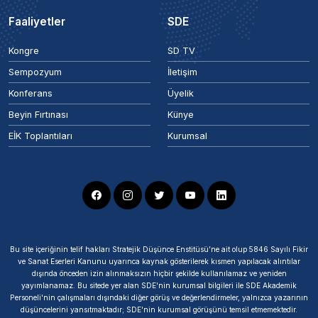
Faaliyetler
SDE
Kongre
SD TV
Sempozyum
İletişim
Konferans
Üyelik
Beyin Fırtınası
Künye
EİK Toplantıları
Kurumsal
Bu site içeriğinin telif hakları Stratejik Düşünce Enstitüsü’ne ait olup 5846 Sayılı Fikir
ve Sanat Eserleri Kanunu uyarınca kaynak gösterilerek kısmen yapılacak alıntılar
dışında önceden izin alınmaksızın hiçbir şekilde kullanılamaz ve yeniden
yayımlanamaz. Bu sitede yer alan SDE'nin kurumsal bilgileri ile SDE Akademik
Personeli'nin çalışmaları dışındaki diğer görüş ve değerlendirmeler, yalnızca yazarının
düşüncelerini yansıtmaktadır; SDE'nin kurumsal görüşünü temsil etmemektedir.