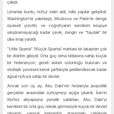
çalıştı.
Limanlar kurdu, nüfuz satın aldı, milis yapılar geliştirdi;
Washington’la yakınlaştı, Moskova ve Pekin’le denge
siyaseti yürüttü ve coğrafyanın kendisini köşeye
sıkıştıramayacağı kadar çevik, zengin ve “faydalı” bir
ülke imajı yarattı.
“Little Sparta” (Küçük Sparta) markası bir lakaptan çok
bir doktrin gibiydi: Orta güç olma iddiasına sahip küçük
bir federasyon; göreli askeri üstünlüğü bulunan ve
stratejik çevresini kendi şartlarıyla şekillendirecek kadar
ağsal nüfuza sahip bir devlet.
Ancak son üç ay, Abu Dabi’nin hırslarıyla jeopolitik
gerçekler arasındaki sürtüşmeyi açığa çıkardı. İran’ın
Körfez altyapısına yönelik saldırıları, Abu Dabi’yi
kendisini bir orta güç olarak görmesiyle küçük bir devlet
olmanın yapısal kırılganlığı arasındaki çelişkiyle