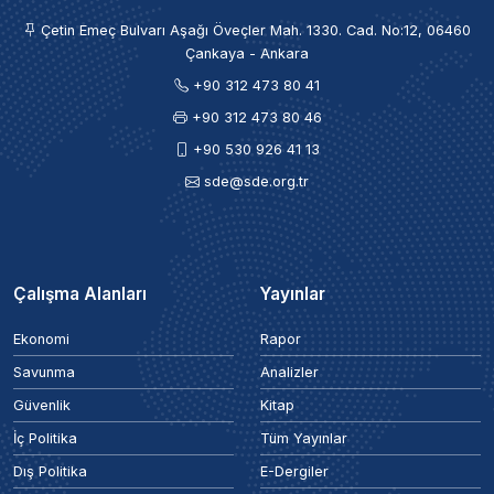
Çetin Emeç Bulvarı Aşağı Öveçler Mah. 1330. Cad. No:12, 06460
Çankaya - Ankara
+90 312 473 80 41
+90 312 473 80 46
+90 530 926 41 13
sde@sde.org.tr
Çalışma Alanları
Yayınlar
Ekonomi
Rapor
Savunma
Analizler
Güvenlik
Kitap
İç Politika
Tüm Yayınlar
Dış Politika
E-Dergiler