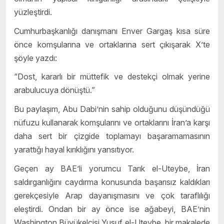
yüzleştirdi.
Cumhurbaşkanlığı danışmanı Enver Gargaş kısa süre
önce komşularına ve ortaklarına sert çıkışarak X’te
şöyle yazdı:
“Dost, kararlı bir müttefik ve destekçi olmak yerine
arabulucuya dönüştü.”
Bu paylaşım, Abu Dabi’nin sahip olduğunu düşündüğü
nüfuzu kullanarak komşularını ve ortaklarını İran’a karşı
daha sert bir çizgide toplamayı başaramamasının
yarattığı hayal kırıklığını yansıtıyor.
Geçen ay BAE’li yorumcu Tarık el-Uteybe, İran
saldırganlığını caydırma konusunda başarısız kaldıkları
gerekçesiyle Arap dayanışmasını ve çok taraflılığı
eleştirdi. Ondan bir ay önce ise ağabeyi, BAE’nin
Washington Büyükelçisi Yusuf el-Uteybe, bir makalede