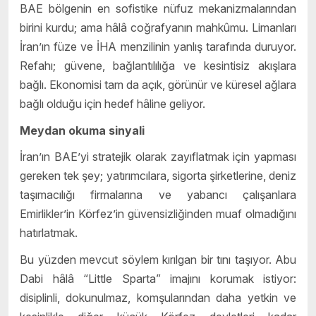
BAE bölgenin en sofistike nüfuz mekanizmalarından
birini kurdu; ama hâlâ coğrafyanın mahkûmu. Limanları
İran’ın füze ve İHA menzilinin yanlış tarafında duruyor.
Refahı; güvene, bağlantılılığa ve kesintisiz akışlara
bağlı. Ekonomisi tam da açık, görünür ve küresel ağlara
bağlı olduğu için hedef hâline geliyor.
Meydan okuma sinyali
İran’ın BAE’yi stratejik olarak zayıflatmak için yapması
gereken tek şey; yatırımcılara, sigorta şirketlerine, deniz
taşımacılığı firmalarına ve yabancı çalışanlara
Emirlikler’in Körfez’in güvensizliğinden muaf olmadığını
hatırlatmak.
Bu yüzden mevcut söylem kırılgan bir tını taşıyor. Abu
Dabi hâlâ “Little Sparta” imajını korumak istiyor:
disiplinli, dokunulmaz, komşularından daha yetkin ve