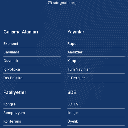
sde@sde.org.tr
Çalışma Alanları
Yayınlar
Ekonomi
Rapor
Savunma
Analizler
Güvenlik
Kitap
İç Politika
Tüm Yayınlar
Dış Politika
E-Dergiler
Faaliyetler
SDE
Kongre
SD TV
Sempozyum
İletişim
Konferans
Üyelik