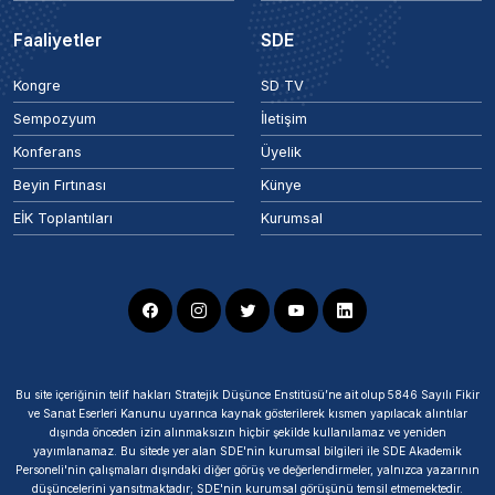
Faaliyetler
SDE
Kongre
SD TV
Sempozyum
İletişim
Konferans
Üyelik
Beyin Fırtınası
Künye
EİK Toplantıları
Kurumsal
Bu site içeriğinin telif hakları Stratejik Düşünce Enstitüsü’ne ait olup 5846 Sayılı Fikir
ve Sanat Eserleri Kanunu uyarınca kaynak gösterilerek kısmen yapılacak alıntılar
dışında önceden izin alınmaksızın hiçbir şekilde kullanılamaz ve yeniden
yayımlanamaz. Bu sitede yer alan SDE'nin kurumsal bilgileri ile SDE Akademik
Personeli'nin çalışmaları dışındaki diğer görüş ve değerlendirmeler, yalnızca yazarının
düşüncelerini yansıtmaktadır; SDE'nin kurumsal görüşünü temsil etmemektedir.