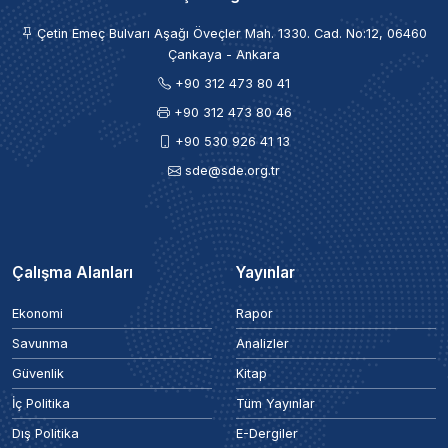
Çetin Emeç Bulvarı Aşağı Öveçler Mah. 1330. Cad. No:12, 06460
Çankaya - Ankara
+90 312 473 80 41
+90 312 473 80 46
+90 530 926 41 13
sde@sde.org.tr
Çalışma Alanları
Yayınlar
Ekonomi
Rapor
Savunma
Analizler
Güvenlik
Kitap
İç Politika
Tüm Yayınlar
Dış Politika
E-Dergiler