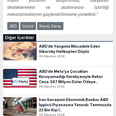
insani yardımın ulaştırılması, ateşkesin
desteklenmesi ve uluslararası iş birliği
mekanizmalarının güçlendirilmesine yöneliktir.”
ABD
Gazze
Beyaz Saray
Diğer İçerikler
ABD’de Yangınla Mücadele Eden
Sikorsky Helikopteri Düştü
08 Ağustos 2026
ABD’de Meta’ya Çocukları
Koruyamadığı Gerekçesiyle Rekor
Ceza: 567 Milyon Dolar Ödeye..
08 Ağustos 2026
İran Savaşının Ekonomik Baskısı ABD
İşgücü Piyasasına Yansıdı: Temmuzda
23 Bin Kişi İ..
08 Ağustos 2026