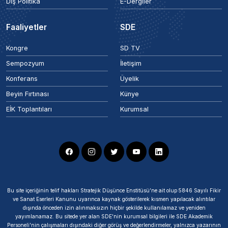
Dış Politika
E-Dergiler
Faaliyetler
SDE
Kongre
SD TV
Sempozyum
İletişim
Konferans
Üyelik
Beyin Fırtınası
Künye
EİK Toplantıları
Kurumsal
Bu site içeriğinin telif hakları Stratejik Düşünce Enstitüsü’ne ait olup 5846 Sayılı Fikir
ve Sanat Eserleri Kanunu uyarınca kaynak gösterilerek kısmen yapılacak alıntılar
dışında önceden izin alınmaksızın hiçbir şekilde kullanılamaz ve yeniden
yayımlanamaz. Bu sitede yer alan SDE'nin kurumsal bilgileri ile SDE Akademik
Personeli'nin çalışmaları dışındaki diğer görüş ve değerlendirmeler, yalnızca yazarının