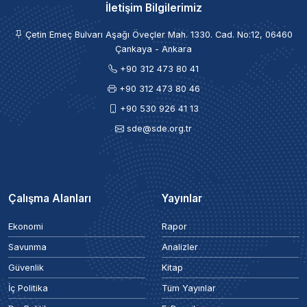
İletişim Bilgilerimiz
Çetin Emeç Bulvarı Aşağı Öveçler Mah. 1330. Cad. No:12, 06460
Çankaya - Ankara
+90 312 473 80 41
+90 312 473 80 46
+90 530 926 41 13
sde@sde.org.tr
Çalışma Alanları
Yayınlar
Ekonomi
Rapor
Savunma
Analizler
Güvenlik
Kitap
İç Politika
Tüm Yayınlar