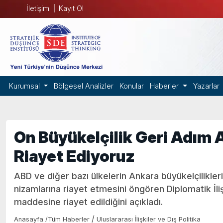
İletişim
Kayıt Ol
Kurumsal
Bölgesel Analizler
Konular
Haberler
Yazarlar
On Büyükelçilik Geri Adım 
Riayet Ediyoruz
ABD ve diğer bazı ülkelerin Ankara büyükelçilikler
nizamlarına riayet etmesini öngören Diplomatik İli
maddesine riayet edildiğini açıkladı.
/
Anasayfa
/
Tüm Haberler
Uluslararası İlişkiler ve Dış Politika