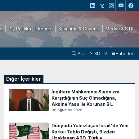
ika
Dış Politika
Ekonomi
Savunma & Güvenlik
Medya & STK
Ara
SD TV
Haberler
Diğer İçerikler
İngiltere Mahkemesi Siyonizm
Karşıtlığının Suç Olmadığına,
Aksine Yasa ile Korunan Bi..
06 Ağustos 2026
Dünyada Yalnızlaşan İsrail'de Yeni
Korku: Tablo Değişti, Bizden
Uzaklaşan ABD, Türkiy..