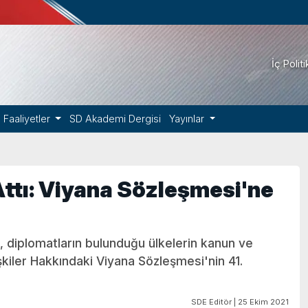
İç Polit
Faaliyetler
SD Akademi Dergisi
Yayınlar
Attı: Viyana Sözleşmesi'ne
i, diplomatların bulunduğu ülkelerin kanun ve
şkiler Hakkındaki Viyana Sözleşmesi'nin 41.
SDE Editör | 25 Ekim 2021