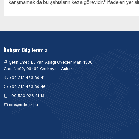
karışmamak da bu şahısların keza görevidir." ifadeleri yer alı
İletişim Bilgilerimiz
Çetin Emeç Bulvarı Aşağı Öveçler Mah. 1330.
Cad. No:12, 06460 Çankaya - Ankara
+90 312 473 80 41
+90 312 473 80 46
+90 530 926 41 13
sde@sde.org.tr