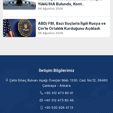
Yüklü İHA Bulundu, Kont..
06 Ağustos 2026
ABD/ FBI, Bazı Suçlarla İlgili Rusya ve
Çin’le Ortaklık Kurduğunu Açıkladı
06 Ağustos 2026
İletişim Bilgilerimiz
Çetin Emeç Bulvarı Aşağı Öveçler Mah. 1330. Cad. No:12, 06460
Çankaya - Ankara
+90 312 473 80 41
+90 312 473 80 46
+90 530 926 41 13