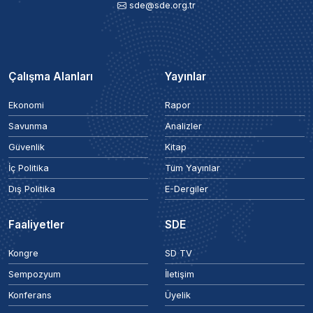
sde@sde.org.tr
Çalışma Alanları
Yayınlar
Ekonomi
Rapor
Savunma
Analizler
Güvenlik
Kitap
İç Politika
Tüm Yayınlar
Dış Politika
E-Dergiler
Faaliyetler
SDE
Kongre
SD TV
Sempozyum
İletişim
Konferans
Üyelik