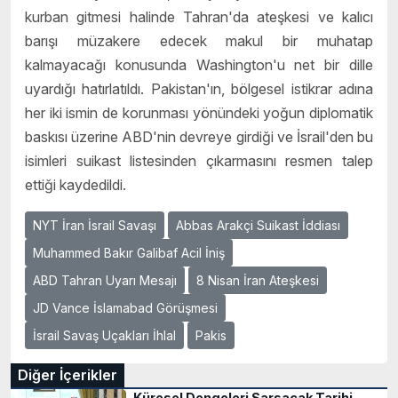
kurban gitmesi halinde Tahran'da ateşkesi ve kalıcı
barışı müzakere edecek makul bir muhatap
kalmayacağı konusunda Washington'u net bir dille
uyardığı hatırlatıldı. Pakistan'ın, bölgesel istikrar adına
her iki ismin de korunması yönündeki yoğun diplomatik
baskısı üzerine ABD'nin devreye girdiği ve İsrail'den bu
isimleri suikast listesinden çıkarmasını resmen talep
ettiği kaydedildi.
NYT İran İsrail Savaşı
Abbas Arakçi Suikast İddiası
Muhammed Bakır Galibaf Acil İniş
ABD Tahran Uyarı Mesajı
8 Nisan İran Ateşkesi
JD Vance İslamabad Görüşmesi
İsrail Savaş Uçakları İhlal
Pakis
Diğer İçerikler
Küresel Dengeleri Sarsacak Tarihi