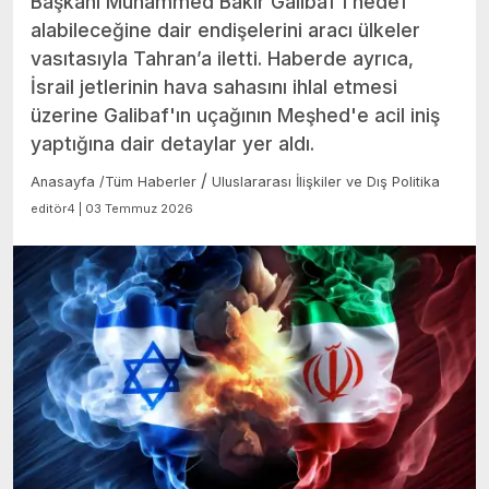
Başkanı Muhammed Bakır Galibaf'ı hedef
alabileceğine dair endişelerini aracı ülkeler
vasıtasıyla Tahran’a iletti. Haberde ayrıca,
İsrail jetlerinin hava sahasını ihlal etmesi
üzerine Galibaf'ın uçağının Meşhed'e acil iniş
yaptığına dair detaylar yer aldı.
/
Anasayfa
/
Tüm Haberler
Uluslararası İlişkiler ve Dış Politika
editör4 | 03 Temmuz 2026