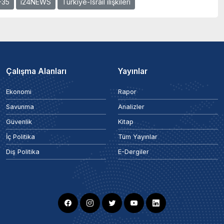
-35
i24NEWS
Türkiye-İsrail ilişkileri
Çalışma Alanları
Yayınlar
Ekonomi
Rapor
Savunma
Analizler
Güvenlik
Kitap
İç Politika
Tüm Yayınlar
Dış Politika
E-Dergiler