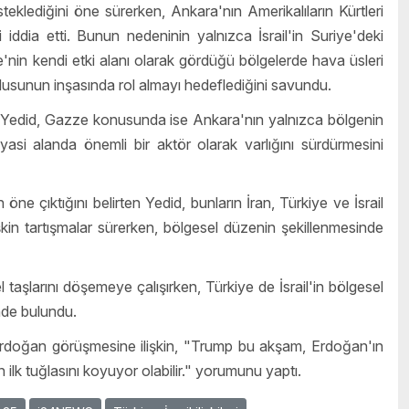
eklediğini öne sürerken, Ankara'nın Amerikalıların Kürtleri
i iddia etti. Bunun nedeninin yalnızca İsrail'in Suriye'deki
ye'nin kendi etki alanı olarak gördüğü bölgelerde hava üsleri
dusunun inşasında rol almayı hedeflediğini savundu.
en Yedid, Gazze konusunda ise Ankara'nın yalnızca bölgenin
asi alanda önemli bir aktör olarak varlığını sürdürmesini
 çıktığını belirten Yedid, bunların İran, Türkiye ve İsrail
kin tartışmalar sürerken, bölgesel düzenin şekillenmesinde
 taşlarını döşemeye çalışırken, Türkiye de İsrail'in bölgesel
nde bulundu.
rdoğan görüşmesine ilişkin, "Trump bu akşam, Erdoğan'ın
ilk tuğlasını koyuyor olabilir." yorumunu yaptı.