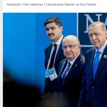
/
Anasayfa
/
Tüm Haberler
Uluslararası İlişkiler ve Dış Politika