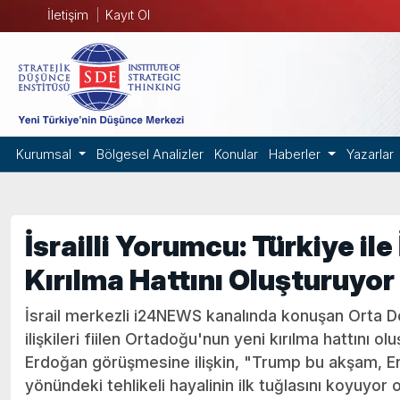
İletişim
Kayıt Ol
Kurumsal
Bölgesel Analizler
Konular
Haberler
Yazarlar
İsrailli Yorumcu: Türkiye il
Kırılma Hattını Oluşturuyor
İsrail merkezli i24NEWS kanalında konuşan Orta Do
ilişkileri fiilen Ortadoğu'nun yeni kırılma hattını ol
Erdoğan görüşmesine ilişkin, "Trump bu akşam, E
yönündeki tehlikeli hayalinin ilk tuğlasını koyuyor o