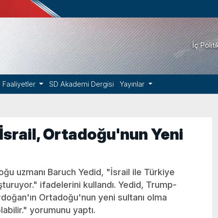
İç Polit
Faaliyetler
SD Akademi Dergisi
Yayınlar
e İsrail, Ortadoğu'nun Yeni
ğu uzmanı Baruch Yedid, "İsrail ile Türkiye
uşturuyor." ifadelerini kullandı. Yedid, Trump-
rdoğan'ın Ortadoğu'nun yeni sultanı olma
labilir." yorumunu yaptı.