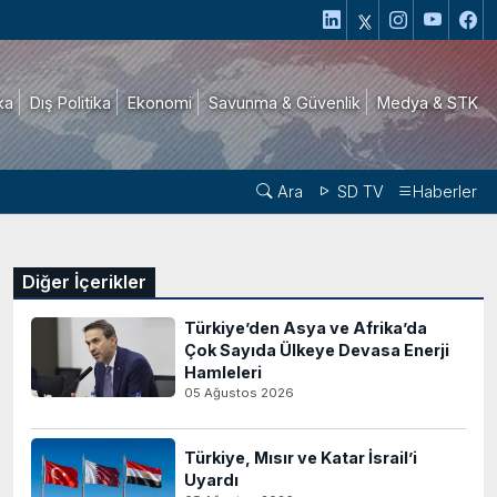
ika
Dış Politika
Ekonomi
Savunma & Güvenlik
Medya & STK
Ara
SD TV
Haberler
Diğer İçerikler
Türkiye’den Asya ve Afrika’da
Çok Sayıda Ülkeye Devasa Enerji
Hamleleri
05 Ağustos 2026
Türkiye, Mısır ve Katar İsrail’i
Uyardı