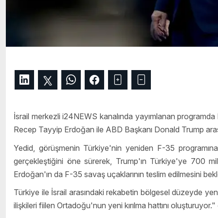
İsrail merkezli i24NEWS kanalında yayımlanan programd
Recep Tayyip Erdoğan ile ABD Başkanı Donald Trump aras
Yedid, görüşmenin Türkiye'nin yeniden F-35 programına 
gerçekleştiğini öne sürerek, Trump'ın Türkiye'ye 700 mil
Erdoğan'ın da F-35 savaş uçaklarının teslim edilmesini bekle
Türkiye ile İsrail arasındaki rekabetin bölgesel düzeyde yeni
ilişkileri fiilen Ortadoğu'nun yeni kırılma hattını oluşturuyor."