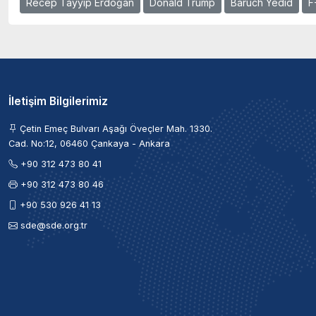
Recep Tayyip Erdoğan
Donald Trump
Baruch Yedid
F
İletişim Bilgilerimiz
Çetin Emeç Bulvarı Aşağı Öveçler Mah. 1330.
Cad. No:12, 06460 Çankaya - Ankara
+90 312 473 80 41
+90 312 473 80 46
+90 530 926 41 13
sde@sde.org.tr