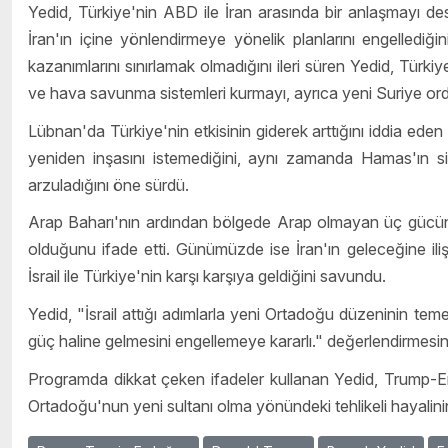
Yedid, Türkiye'nin ABD ile İran arasında bir anlaşmayı dest
İran'ın içine yönlendirmeye yönelik planlarını engellediğin
kazanımlarını sınırlamak olmadığını ileri süren Yedid, Türki
ve hava savunma sistemleri kurmayı, ayrıca yeni Suriye or
Lübnan'da Türkiye'nin etkisinin giderek arttığını iddia ed
yeniden inşasını istemediğini, aynı zamanda Hamas'ın siy
arzuladığını öne sürdü.
Arap Baharı'nın ardından bölgede Arap olmayan üç gücün öne
olduğunu ifade etti. Günümüzde ise İran'ın geleceğine iliş
İsrail ile Türkiye'nin karşı karşıya geldiğini savundu.
Yedid, "İsrail attığı adımlarla yeni Ortadoğu düzeninin temel
güç haline gelmesini engellemeye kararlı." değerlendirmesi
Programda dikkat çeken ifadeler kullanan Yedid, Trump-E
Ortadoğu'nun yeni sultanı olma yönündeki tehlikeli hayalinin 