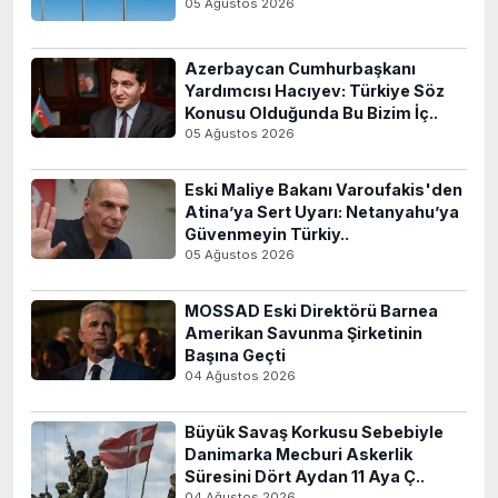
05 Ağustos 2026
Azerbaycan Cumhurbaşkanı
Yardımcısı Hacıyev: Türkiye Söz
Konusu Olduğunda Bu Bizim İç..
05 Ağustos 2026
Eski Maliye Bakanı Varoufakis'den
Atina’ya Sert Uyarı: Netanyahu’ya
Güvenmeyin Türkiy..
05 Ağustos 2026
MOSSAD Eski Direktörü Barnea
Amerikan Savunma Şirketinin
Başına Geçti
04 Ağustos 2026
Büyük Savaş Korkusu Sebebiyle
Danimarka Mecburi Askerlik
Süresini Dört Aydan 11 Aya Ç..
04 Ağustos 2026